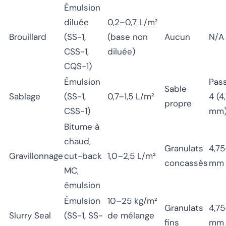
Émulsion
diluée
0,2–0,7 L/m²
Brouillard
(SS-1,
(base non
Aucun
N/A
CSS-1,
diluée)
CQS-1)
Émulsion
Pass
Sable
Sablage
(SS-1,
0,7–1,5 L/m²
4 (4
propre
CSS-1)
mm
Bitume à
chaud,
Granulats
4,75
Gravillonnage
cut-back
1,0–2,5 L/m²
concassés
mm
MC,
émulsion
Émulsion
10–25 kg/m²
Granulats
4,75
Slurry Seal
(SS-1, SS-
de mélange
fins
mm