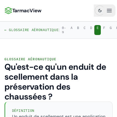
TarmacView
TarmacView : Analyses aéronautiques de précision
Ouv
0-
A
B
C
D
E
F
G
|
← GLOSSAIRE AÉRONAUTIQUE
9
GLOSSAIRE AÉRONAUTIQUE
Qu'est-ce qu'un enduit de
scellement dans la
préservation des
chaussées ?
DÉFINITION
Un enduit de scellement est une application