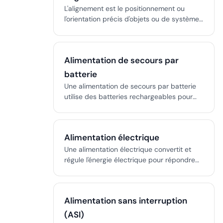
L'alignement est le positionnement ou
l'orientation précis d'objets ou de systèmes
par rapport à une référence, garantissant
des performances optimales, la sécurité et
la conformité dans les domaines de
Alimentation de secours par
l'aviation, de la médecine et de la
technique.
batterie
Une alimentation de secours par batterie
utilise des batteries rechargeables pour
fournir une alimentation d'urgence aux
systèmes essentiels lors de coupures,
évitant les interruptions et assurant la
Alimentation électrique
sécurité.
Une alimentation électrique convertit et
régule l'énergie électrique pour répondre
aux besoins des appareils, assurant
sécurité et fiabilité dans l'électronique et
les systèmes critiques.
Alimentation sans interruption
(ASI)