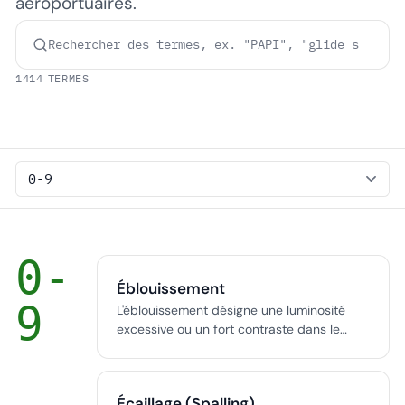
aéroportuaires.
1414 TERMES
0-
Éblouissement
9
L'éblouissement désigne une luminosité
excessive ou un fort contraste dans le
champ visuel, entraînant une gêne ou une
baisse des performances visuelles. Il est
quantifié par des indicateurs tels que
Écaillage (Spalling)
l'Unified Glare Rating (UGR) et constitue un