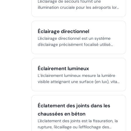
L'éclairage de secours fournit une
illumination cruciale pour les aéroports lors
des coupures de courant, soutenant le
déplacement sûr des aéronefs et
l'évacuation des installations. Les systèmes
Éclairage directionnel
incluent des kits portables pour
l'aérodrome, des installations fixes et des
L'éclairage directionnel est un système
luminaires autonomes pour les bâtiments,
d'éclairage précisément focalisé utilisé
tous conçus pour la conformité
dans l'infrastructure aéroportuaire pour
réglementaire et le déploiement rapide.
offrir aux pilotes un guidage visuel sans
ambiguïté lors de l'approche, de
Éclairement lumineux
l'atterrissage, du roulage et du décollage,
notamment en basse visibilité ou de nuit.
L’éclairement lumineux mesure la lumière
visible atteignant une surface (en lux), vital
pour une conception sûre et efficace en
aviation, architecture et ingénierie.
Éclatement des joints dans les
chaussées en béton
L'éclatement des joints est la fissuration, la
rupture, l'écaillage ou l'effilochage des