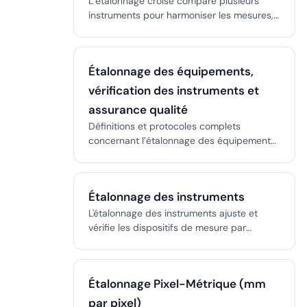
L’étalonnage croisé compare plusieurs
régulière.
instruments pour harmoniser les mesures,
valider le transfert d’étalonnage et
détecter les dérives ou biais, crucial pour
l’assurance qualité dans les systèmes
Étalonnage des équipements,
distribués.
vérification des instruments et
assurance qualité
Définitions et protocoles complets
concernant l’étalonnage des équipements,
la vérification des instruments et la
validation des systèmes, mettant l’accent
sur la conformité réglementaire et les
Étalonnage des instruments
meilleures pratiques en aviation,
laboratoires et industrie manufacturière.
L'étalonnage des instruments ajuste et
vérifie les dispositifs de mesure par
rapport à des normes certifiées, soutenant
la qualité, la sécurité et la conformité dans
les secteurs réglementés.
Étalonnage Pixel-Métrique (mm
par pixel)