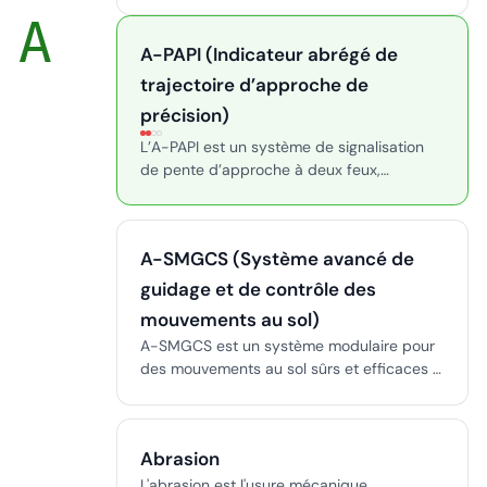
prévenir les collisions en vol et au sol,
A
renforçant la sécurité et l’efficacité
opérationnelle.
A-PAPI (Indicateur abrégé de
trajectoire d’approche de
précision)
L’A-PAPI est un système de signalisation
de pente d’approche à deux feux,
fournissant des indications visuelles de
trajectoire de descente aux pilotes lorsque
l’installation d’un PAPI à quatre unités n’est
A-SMGCS (Système avancé de
pas réalisable. Utilisé sur les pistes
d’aviation générale, secondaires ou isolées,
guidage et de contrôle des
il améliore la sécurité et réduit les risques à
mouvements au sol)
l’approche.
A-SMGCS est un système modulaire pour
des mouvements au sol sûrs et efficaces à
l'aéroport par tous les temps, intégrant
surveillance, routage et alertes de sécurité.
Abrasion
L'abrasion est l'usure mécanique