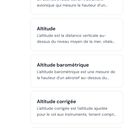
avionique qui mesure la hauteur d’un
aéronef au-dessus du sol à l’aide d’ondes
radio, fournissant des données AGL en
temps réel, essentielles pour des
Altitude
atterrissages sûrs et les opérations de vol
automatisées.
L'altitude est la distance verticale au-
dessus du niveau moyen de la mer, vitale
en topographie et ingénierie pour la
cartographie du terrain, la conception des
infrastructures et l'analyse du risque
Altitude barométrique
d'inondation. Déterminée à l'aide de
techniques de mesure précises et
L'altitude barométrique est une mesure de
référencée à des référentiels standards,
la hauteur d'un aéronef au-dessus du
elle garantit l'exactitude et la cohérence
niveau moyen de la mer, dérivée de la
des données géospatiales.
pression atmosphérique à l'aide de
l'altimètre, cruciale pour la sécurité des
Altitude corrigée
opérations de vol.
L'altitude corrigée est l'altitude ajustée
pour le vol aux instruments, tenant compte
des erreurs de température et de pression
afin de garantir un dégagement sûr du