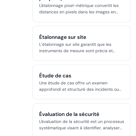
L'étalonnage pixel-métrique convertit les
distances en pixels dans les images en
millimètres réels, permettant une mesure
quantitative précise des fissures pour
l'inspection des chaussées. Couvre les
Étalonnage sur site
méthodes d'étalonnage, les objets de
référence, les exigences de précision et la
L’étalonnage sur site garantit que les
propagation des incertitudes.
instruments de mesure sont précis et
conformes en les étalonnant directement
sur leur site opérationnel. Ce processus est
crucial pour les industries où les temps
Étude de cas
d’arrêt doivent être minimisés et où les
effets environnementaux réels sont
Une étude de cas offre un examen
significatifs.
approfondi et structuré des incidents ou
des processus, aidant les professionnels
de l'aviation à améliorer la sécurité, la
conformité et l'efficacité opérationnelle.
Évaluation de la sécurité
L'évaluation de la sécurité est un processus
systématique visant à identifier, analyser
et gérer les dangers et les risques,