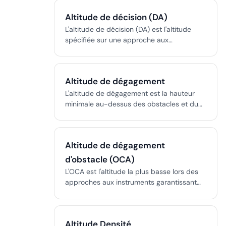
terrain et des obstacles, surtout par temps
Altitude de décision (DA)
froid.
L'altitude de décision (DA) est l'altitude
spécifiée sur une approche aux
instruments guidée verticalement où le
pilote doit décider d'atterrir ou de remettre
les gaz si les références visuelles requises
Altitude de dégagement
sont absentes. Elle est centrale pour la
sécurité et la standardisation des
L'altitude de dégagement est la hauteur
approches de précision.
minimale au-dessus des obstacles et du
relief garantissant la sécurité de
l’exploitation aérienne, essentielle pour les
vols IFR et VFR.
Altitude de dégagement
d'obstacle (OCA)
L'OCA est l'altitude la plus basse lors des
approches aux instruments garantissant
une marge verticale au-dessus des
obstacles, protégeant les aéronefs lors des
opérations en faible visibilité.
Altitude Densité