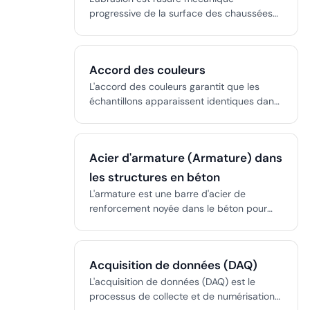
progressive de la surface des chaussées
en béton due au trafic, aux débris et au
souffle des réacteurs, affectant le
frottement, générant des FOD et
Accord des couleurs
nécessitant des essais et réparations
spécifiques.
L'accord des couleurs garantit que les
échantillons apparaissent identiques dans
des conditions spécifiées, en utilisant la
colorimétrie scientifique, des instruments
et des normes.
Acier d'armature (Armature) dans
les structures en béton
L'armature est une barre d'acier de
renforcement noyée dans le béton pour
reprendre les efforts de traction. Son état
est essentiel à la sécurité structurelle, une
armature exposée ou corrodée signale une
Acquisition de données (DAQ)
détérioration avancée nécessitant une
intervention immédiate.
L'acquisition de données (DAQ) est le
processus de collecte et de numérisation