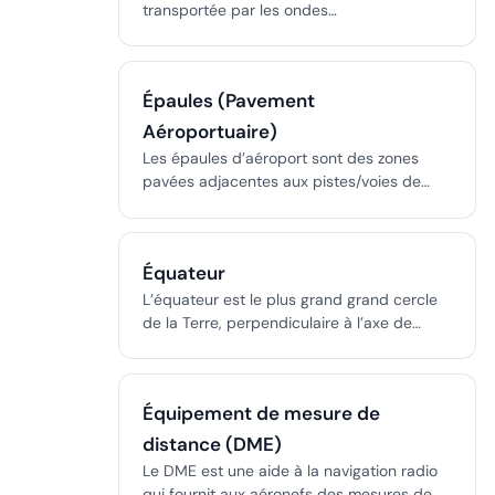
transportée par les ondes
électromagnétiques, des ondes radio aux
rayons gamma, essentielle pour la
communication, la médecine et l'industrie.
Épaules (Pavement
Aéroportuaire)
Les épaules d’aéroport sont des zones
pavées adjacentes aux pistes/voies de
circulation, offrant un soutien aux bords et
la prévention des FOD, construites selon
les normes FAA/OACI pour la sécurité et la
Équateur
maintenance.
L’équateur est le plus grand grand cercle
de la Terre, perpendiculaire à l’axe de
rotation et divisant la planète en
hémisphères nord et sud. Il sert de
référence zéro pour la latitude, essentielle
Équipement de mesure de
à la navigation, la cartographie, la
climatologie et la géodésie.
distance (DME)
Le DME est une aide à la navigation radio
qui fournit aux aéronefs des mesures de