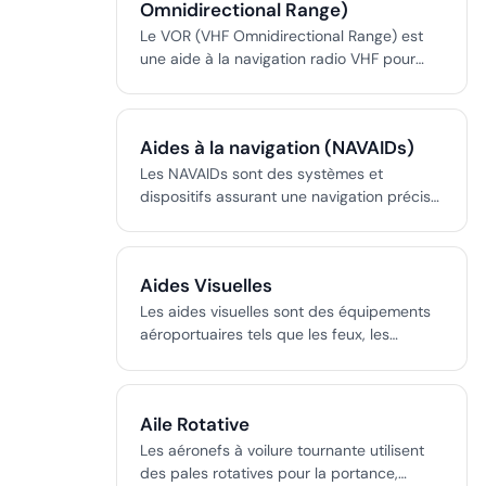
Omnidirectional Range)
Le VOR (VHF Omnidirectional Range) est
une aide à la navigation radio VHF pour
l’aviation, fournissant un relèvement
magnétique précis vers et depuis une
station au sol.
Aides à la navigation (NAVAIDs)
Les NAVAIDs sont des systèmes et
dispositifs assurant une navigation précise
et sûre des aéronefs et navires en
fournissant des données essentielles de
position, direction et distance.
Aides Visuelles
Les aides visuelles sont des équipements
aéroportuaires tels que les feux, les
marquages et les affichages qui
fournissent des informations visuelles
essentielles pour la navigation, le
Aile Rotative
déplacement et le contrôle sûrs des
aéronefs et des véhicules.
Les aéronefs à voilure tournante utilisent
des pales rotatives pour la portance,