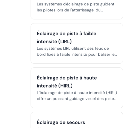
Les systèmes d'éclairage de piste guident
les pilotes lors de l'atterrissage, du
décollage et du roulage, assurant des
opérations aéroportuaires sûres quelles
que soient les conditions de visibilité.
Éclairage de piste à faible
intensité (LIRL)
Les systèmes LIRL utilisent des feux de
bord fixes à faible intensité pour baliser les
pistes des petits aéroports, améliorant la
sécurité et la visibilité pour les pilotes de
nuit ou en faible visibilité.
Éclairage de piste à haute
intensité (HIRL)
L’éclairage de piste à haute intensité (HIRL)
offre un puissant guidage visuel des pistes
pour les pilotes en conditions de faible
visibilité ou de nuit, soutenant les
approches de précision aux instruments et
Éclairage de secours
assurant la sécurité de l’aéroport.