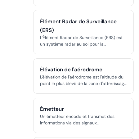
bords de dalles en béton au niveau des
joints transversaux et longitudinaux, causé
par l'intrusion de matériaux
Élément Radar de Surveillance
incompressibles, la fissuration en D ou des
défauts de construction.
(ERS)
L'Élément Radar de Surveillance (ERS) est
un système radar au sol pour la
surveillance panoramique des aéronefs,
fournissant des données d'azimut et de
distance dans le contrôle militaire des
Élévation de l'aérodrome
approches.
L'élévation de l'aérodrome est l'altitude du
point le plus élevé de la zone d'atterrissage
d'un aérodrome, référencée au-dessus du
niveau moyen de la mer et utilisée dans les
opérations aéroportuaires et de vol.
Émetteur
Un émetteur encode et transmet des
informations via des signaux
électromagnétiques, optiques ou
électriques à un récepteur, vital pour