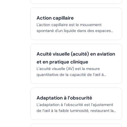
des données de mesure provenant de
capteurs et de transducteurs,
transformant les phénomènes réels en
Action capillaire
informations numériques exploitables. Les
systèmes DAQ intègrent matériel et logiciel
L'action capillaire est le mouvement
afin de permettre la surveillance, le
spontané d'un liquide dans des espaces
contrôle, l'analyse et la prise de décision
étroits ou des matériaux poreux, entraîné
dans tous les secteurs.
par les forces adhésives et cohésives,
essentielle dans de nombreux processus
Acuïté visuelle (acuité) en aviation
naturels et technologiques.
et en pratique clinique
L’acuité visuelle (AV) est la mesure
quantitative de la capacité de l’œil à
distinguer les détails fins, essentielle à la
fois pour l’évaluation clinique et la
délivrance de licences en aviation. L’OACI
Adaptation à l’obscurité
et les autorités nationales fixent des
normes strictes pour la vision de loin et de
L’adaptation à l’obscurité est l’ajustement
près, mesurées avec des tableaux
de l’œil à la faible luminosité, restaurant la
standardisés tels que Snellen et LogMAR.
vision nocturne par la régénération des
La correction est autorisée si les exigences
photopigments, principalement la