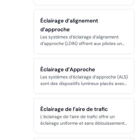
permettant des opérations aériennes sûres
dans les aéroports, de nuit ou par faible
visibilité. Ce guide couvre les types de
Éclairage d’alignement
systèmes, leurs fonctions, le code couleur,
les normes réglementaires et la
d’approche
technologie derrière l’éclairage moderne
Les systèmes d’éclairage d’alignement
des aérodromes.
d’approche (LDIN) offrent aux pilotes un
guidage visuel indubitable le long des
trajectoires d’approche courbes ou
décalées vers les pistes, garantissant une
Éclairage d’Approche
transition sûre du vol aux instruments vers
le vol à vue dans des environnements
Les systèmes d’éclairage d’approche (ALS)
complexes.
sont des dispositifs lumineux placés avec
précision à l’approche des pistes,
permettant aux pilotes de passer en toute
sécurité des références aux instruments
Éclairage de l’aire de trafic
aux repères visuels, notamment en
mauvaise visibilité. Les configurations ALS
L’éclairage de l’aire de trafic offre un
varient selon les catégories d’approche et
éclairage uniforme et sans éblouissement
sont indispensables pour les atterrissages
pour les zones de stationnement des
aux instruments.
avions, soutenant des opérations au sol