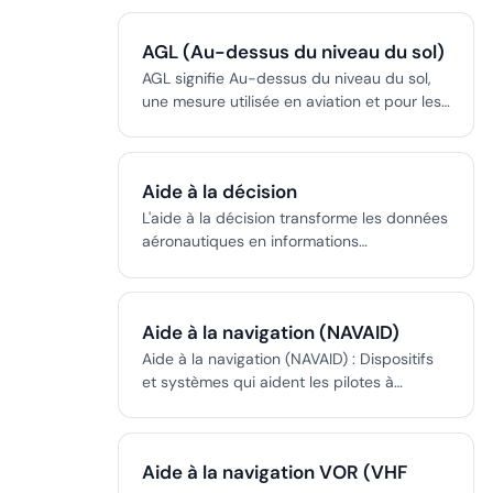
déploiements rapides et aux opérations
aériennes spécialisées.
AGL (Au-dessus du niveau du sol)
AGL signifie Au-dessus du niveau du sol,
une mesure utilisée en aviation et pour les
aéronefs sans pilote afin d’indiquer la
hauteur au-dessus du terrain. Elle diffère
du MSL (niveau moyen de la mer) et
Aide à la décision
comprendre cette distinction est crucial
pour les pilotes, les opérateurs de drones
L'aide à la décision transforme les données
et les contrôleurs aériens.
aéronautiques en informations
exploitables, améliorant la sécurité,
l'efficacité et la conformité grâce à des
systèmes et outils avancés.
Aide à la navigation (NAVAID)
Aide à la navigation (NAVAID) : Dispositifs
et systèmes qui aident les pilotes à
déterminer la position, le cap et l'altitude
de l'avion pour un vol sûr et efficace.
Aide à la navigation VOR (VHF