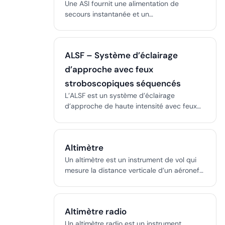
Une ASI fournit une alimentation de
secours instantanée et un
conditionnement de la puissance pour les
systèmes critiques lors de coupures ou de
fluctuations, garantissant fiabilité et
ALSF – Système d’éclairage
sécurité.
d’approche avec feux
stroboscopiques séquencés
L’ALSF est un système d’éclairage
d’approche de haute intensité avec feux
stroboscopiques séquencés, conçu pour
guider les pilotes lors des approches aux
instruments, permettant une transition sûre
Altimètre
de la navigation aux instruments vers
l’atterrissage à vue, même en mauvaise
Un altimètre est un instrument de vol qui
visibilité.
mesure la distance verticale d’un aéronef
au-dessus du niveau moyen de la mer ou
du sol, essentiel pour une navigation et une
séparation sûres.
Altimètre radio
Un altimètre radio est un instrument