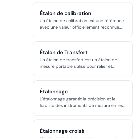
générant des risques, du FOD et des
réparations d’infrastructure coûteuses.
Étalon de calibration
Un étalon de calibration est une référence
avec une valeur officiellement reconnue,
essentielle pour l’étalonnage précis et
traçable des dispositifs et systèmes de
mesure.
Étalon de Transfert
Un étalon de transfert est un étalon de
mesure portable utilisé pour relier et
comparer des étalons de mesure entre
laboratoires ou niveaux hiérarchiques,
essentiel pour la traçabilité et l'étalonnage.
Étalonnage
L’étalonnage garantit la précision et la
fiabilité des instruments de mesure en les
comparant à des normes reconnues. Il est
crucial dans l’aviation et les industries de
précision pour la sécurité, la conformité et
Étalonnage croisé
l’efficacité opérationnelle, impliquant
traçabilité, documentation et planification