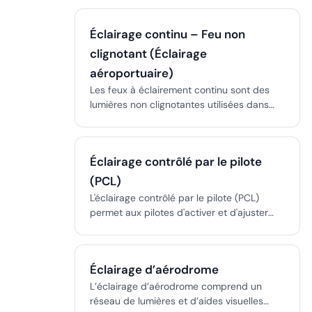
visibilité et la conformité réglementaire
dans les zones où l'éclairage principal est
Éclairage continu – Feu non
insuffisant.
clignotant (Éclairage
aéroportuaire)
Les feux à éclairement continu sont des
lumières non clignotantes utilisées dans
l’éclairage aéroportuaire et d’obstacles
afin de fournir des signaux visuels
constants aux pilotes et d’améliorer la
Éclairage contrôlé par le pilote
sécurité aérienne.
(PCL)
L'éclairage contrôlé par le pilote (PCL)
permet aux pilotes d'activer et d'ajuster
l'éclairage aéroportuaire via la radio,
assurant des opérations nocturnes
sécurisées dans les aéroports non
Éclairage d’aérodrome
contrôlés.
L’éclairage d’aérodrome comprend un
réseau de lumières et d’aides visuelles