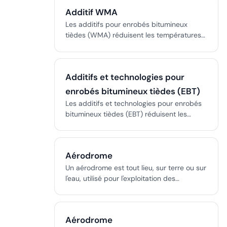
sont respectées, et des tests complets
rhodopsine, dans les bâtonnets.
Additif WMA
garantissent la sécurité opérationnelle des
pilotes.
Les additifs pour enrobés bitumineux
tièdes (WMA) réduisent les températures
de production de 20 à 40 °C grâce aux
technologies de moussage, aux cires
organiques ou aux tensioactifs chimiques,
Additifs et technologies pour
réduisant la consommation de carburant,
les émissions et améliorant les conditions
enrobés bitumineux tièdes (EBT)
de travail.
Les additifs et technologies pour enrobés
bitumineux tièdes (EBT) réduisent les
températures de production de 20 à 40
°C grâce à des cires organiques, des
agents tensioactifs chimiques et des
Aérodrome
procédés de moussage.
Un aérodrome est tout lieu, sur terre ou sur
l'eau, utilisé pour l'exploitation des
aéronefs, comprenant aéroports, terrains
d'aviation, héliports et bases d'hydravions.
Il comprend les pistes, voies de circulation,
Aérodrome
terminaux, tours de contrôle, hangars de