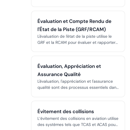
informer la mise en œuvre de contrôles,
garantissant la sécurité et la conformité
réglementaire.
Évaluation et Compte Rendu de
l'État de la Piste (GRF/RCAM)
L'évaluation de l'état de la piste utilise le
GRF et la RCAM pour évaluer et rapporter
les conditions de surface de la piste,
attribuant un RWYCC de 0 à 6 pour
chaque tiers de la piste en fonction du
Évaluation, Appréciation et
type, de la profondeur et de la couverture
des contaminants.
Assurance Qualité
L'évaluation, l'appréciation et l'assurance
qualité sont des processus essentiels dans
les secteurs réglementés, garantissant la
conformité, l'efficacité et l'amélioration
continue.
Évitement des collisions
L’évitement des collisions en aviation utilise
des systèmes tels que TCAS et ACAS pour