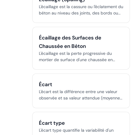
paramètre clé en conception de l'éclairage
L'écaillage est la cassure ou l'éclatement du
pour les lieux de travail, l'industrie et les
béton au niveau des joints, des bords ou
transports.
des fissures, un défaut de chaussée
fondamental sur les pistes d'aéroport, les
voies de circulation et les ponts avec des
Écaillage des Surfaces de
implications directes sur les FOD et la
sécurité.
Chaussée en Béton
L'écaillage est la perte progressive du
mortier de surface d'une chaussée en
béton, généralement de 3 à 13 mm de
profondeur, causée par l'action du gel-
dégel, un entraînement de l'air inadéquat,
Écart
les sels de déverglaçage ou de mauvaises
pratiques de finition.
L'écart est la différence entre une valeur
observée et sa valeur attendue (moyenne),
fondamentale en statistiques et en analyse
de données.
Écart type
L'écart type quantifie la variabilité d'un