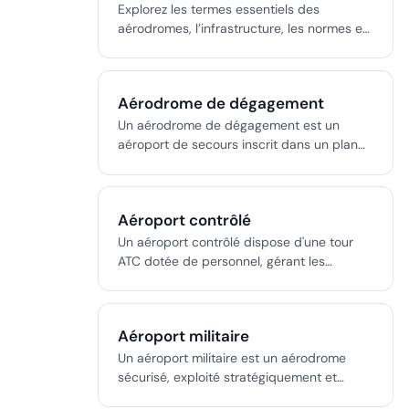
maintenance et installations de sécurité,
Explorez les termes essentiels des
régi par les normes aéronautiques
aérodromes, l’infrastructure, les normes et
internationales et nationales.
les concepts opérationnels en aviation. Ce
glossaire sert de référence détaillée pour
les pilotes, ingénieurs et professionnels
Aérodrome de dégagement
d’aéroport.
Un aérodrome de dégagement est un
aéroport de secours inscrit dans un plan
de vol pour une déviation sûre si la
destination devient indisponible,
conformément aux règles de l’OACI, de la
Aéroport contrôlé
FAA et de l’EASA.
Un aéroport contrôlé dispose d'une tour
ATC dotée de personnel, gérant les
mouvements des aéronefs et des
véhicules au sol et dans l'espace aérien
pour la sécurité et l'efficacité.
Aéroport militaire
Un aéroport militaire est un aérodrome
sécurisé, exploité stratégiquement et
adapté aux missions de défense, aux