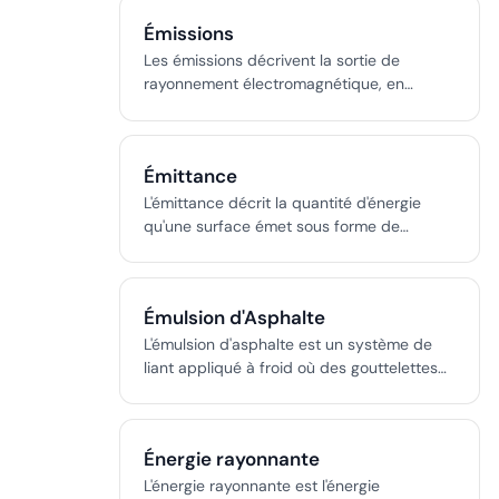
l’aviation, la radiodiffusion et
Émissions
l’automatisation.
Les émissions décrivent la sortie de
rayonnement électromagnétique, en
particulier la lumière, par diverses sources.
La photométrie et la radiométrie
fournissent des cadres pour mesurer et
Émittance
caractériser ces émissions, permettant une
analyse physique et centrée sur l’humain
L'émittance décrit la quantité d'énergie
dans les spectres visible, UV et IR.
qu'une surface émet sous forme de
rayonnement électromagnétique,
impactant la gestion thermique, la mesure
de température sans contact et la
Émulsion d'Asphalte
conception technique pour l'aérospatiale,
la climatologie et plus encore.
L'émulsion d'asphalte est un système de
liant appliqué à froid où des gouttelettes
d'asphalte sont dispersées dans l'eau à
l'aide d'un agent émulsifiant, permettant
une construction et un entretien des
Énergie rayonnante
chaussées économes en énergie à
température ambiante.
L'énergie rayonnante est l'énergie