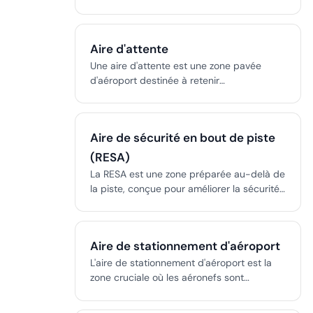
permettant le décollage vertical, le vol
stationnaire et une grande agilité dans des
espaces restreints. Indispensables pour les
Aire d'attente
missions de sauvetage, militaires et
urbaines.
Une aire d'attente est une zone pavée
d'aéroport destinée à retenir
temporairement les avions, améliorant la
sécurité et la fluidité du trafic au sol.
Aire de sécurité en bout de piste
(RESA)
La RESA est une zone préparée au-delà de
la piste, conçue pour améliorer la sécurité
en minimisant le risque de dommages en
cas de sortie ou d'atterrissage court.
Aire de stationnement d'aéroport
L'aire de stationnement d'aéroport est la
zone cruciale où les aéronefs sont
stationnés, entretenus, chargés et
déchargés. Elle est le cœur des opérations