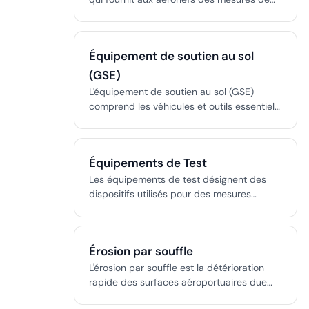
distance précises vers les stations au sol,
soutenant une navigation sûre et efficace
à toutes les étapes du vol et servant de
Équipement de soutien au sol
sauvegarde clé aux systèmes GNSS.
(GSE)
L'équipement de soutien au sol (GSE)
comprend les véhicules et outils essentiels
à l'entretien, la manutention et la sécurité
des aéronefs lors des opérations au sol
dans les aéroports.
Équipements de Test
Les équipements de test désignent des
dispositifs utilisés pour des mesures
précises, l’analyse et la vérification dans
les domaines électriques, électroniques et
environnementaux, garantissant la sécurité,
Érosion par souffle
la conformité et l’intégrité opérationnelle
dans les industries critiques.
L'érosion par souffle est la détérioration
rapide des surfaces aéroportuaires due
aux gaz d’échappement des réacteurs,