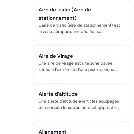
au sol et est strictement réglementée pour
Aire de trafic (Aire de
la sécurité, la sûreté et l'efficacité.
stationnement)
L’aire de trafic (aire de stationnement) est
la zone aéroportuaire dédiée au
stationnement, à l’entretien des aéronefs,
à la gestion des passagers et du fret, ainsi
qu’aux opérations de soutien au sol. Elle
Aire de Virage
est indispensable pour des rotations de vol
efficaces et la sécurité aéroportuaire.
Une aire de virage est une zone pavée
située à l’extrémité d’une piste, conçue
pour permettre en toute sécurité les
virages à 180 degrés des avions, cruciale
lorsque la largeur de la piste ou la
Alerte d'altitude
disposition des bretelles est limitée.
Une alerte d'altitude avertit les équipages
de conduite lorsqu'un aéronef approche
ou s'écarte de l'altitude assignée, à l'aide
de signaux visuels et sonores dans le
cockpit afin de prévenir les incidents de
Alignement
sécurité.