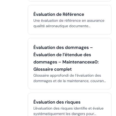
assurant la conformité et la sécurité
organisationnelle.
Évaluation de Référence
Une évaluation de référence en assurance
qualité aéronautique documente
systématiquement l'état actuel des
opérations, formant un point de référence
pour toutes les améliorations,
Évaluation des dommages –
changements et audits futurs.
Évaluation de l’étendue des
dommages – Maintenancexa0:
Glossaire complet
Glossaire approfondi de l’évaluation des
dommages et de la maintenance, couvrant
les rapports, l’évaluation, l’assurance, le
secours d’urgence et les meilleures
pratiques du secteur.
Évaluation des risques
L'évaluation des risques identifie et évalue
systématiquement les dangers pour