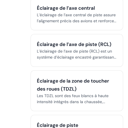
sûres, efficaces et conformes dans les
Éclairage de l’axe central
aéroports.
L’éclairage de l’axe central de piste assure
l’alignement précis des avions et renforce
la sécurité lors des opérations par faible
visibilité, de nuit et par mauvais temps, en
fournissant une illumination continue et
Éclairage de l’axe de piste (RCL)
codée par couleur le long de l’axe central
de la piste.
L’éclairage de l’axe de piste (RCL) est un
système d’éclairage encastré garantissant
la sécurité des opérations aériennes en
offrant un axe visuel continu, notamment
par faible visibilité.
Éclairage de la zone de toucher
des roues (TDZL)
Les TDZL sont des feux blancs à haute
intensité intégrés dans la chaussée,
marquant les zones de toucher des pistes,
cruciaux pour des atterrissages sûrs et
précis en faible visibilité et de nuit.
Éclairage de piste