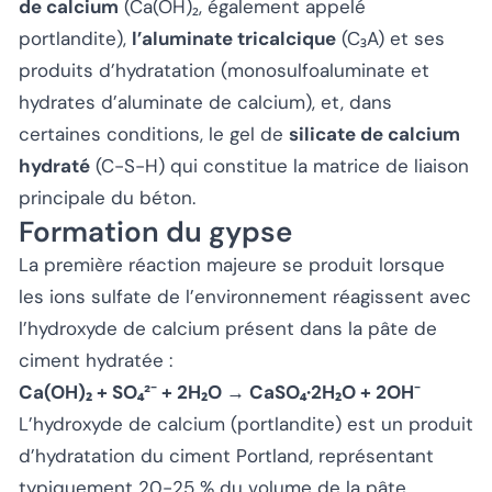
de calcium
(Ca(OH)₂, également appelé
portlandite),
l’aluminate tricalcique
(C₃A) et ses
produits d’hydratation (monosulfoaluminate et
hydrates d’aluminate de calcium), et, dans
certaines conditions, le gel de
silicate de calcium
hydraté
(C-S-H) qui constitue la matrice de liaison
principale du béton.
Formation du gypse
La première réaction majeure se produit lorsque
les ions sulfate de l’environnement réagissent avec
l’hydroxyde de calcium présent dans la pâte de
ciment hydratée :
Ca(OH)₂ + SO₄²⁻ + 2H₂O → CaSO₄·2H₂O + 2OH⁻
L’hydroxyde de calcium (portlandite) est un produit
d’hydratation du ciment Portland, représentant
typiquement 20-25 % du volume de la pâte