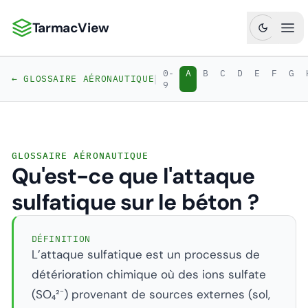
TarmacView
TarmacView : Analyses aéronautiques de précision
Ouv
0-
A
B
C
D
E
F
G
|
← GLOSSAIRE AÉRONAUTIQUE
9
GLOSSAIRE AÉRONAUTIQUE
Qu'est-ce que l'attaque
sulfatique sur le béton ?
DÉFINITION
L’attaque sulfatique est un processus de
détérioration chimique où des ions sulfate
(SO₄²⁻) provenant de sources externes (sol,