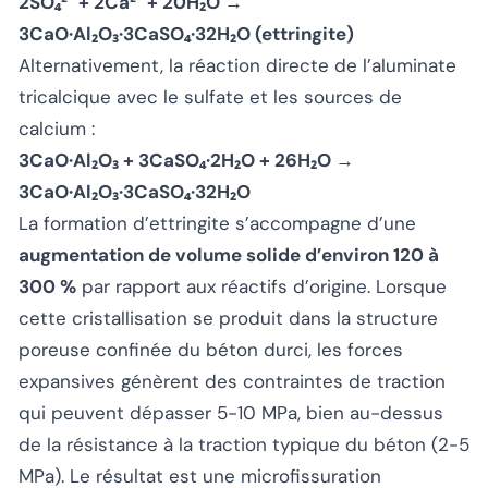
2SO₄²⁻ + 2Ca²⁺ + 20H₂O →
3CaO·Al₂O₃·3CaSO₄·32H₂O (ettringite)
Alternativement, la réaction directe de l’aluminate
tricalcique avec le sulfate et les sources de
calcium :
3CaO·Al₂O₃ + 3CaSO₄·2H₂O + 26H₂O →
3CaO·Al₂O₃·3CaSO₄·32H₂O
La formation d’ettringite s’accompagne d’une
augmentation de volume solide d’environ 120 à
300 %
par rapport aux réactifs d’origine. Lorsque
cette cristallisation se produit dans la structure
poreuse confinée du béton durci, les forces
expansives génèrent des contraintes de traction
qui peuvent dépasser 5-10 MPa, bien au-dessus
de la résistance à la traction typique du béton (2-5
MPa). Le résultat est une microfissuration