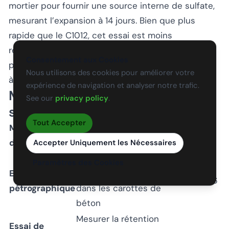
mortier pour fournir une source interne de sulfate,
mesurant l’expansion à 14 jours. Bien que plus
rapide que le C1012, cet essai est moins
représentatif des conditions de terrain où la
Consentement aux Cookies
pénétration des sulfates se produit graduellement
Nous utilisons des cookies pour améliorer votre
à partir de sources externes.
expérience de navigation et analyser notre trafic.
Méthodes d’essai
See our
privacy policy
.
supplémentaires
Tout Accepter
Méthode
Objectif
Norme
d’essai
Accepter Uniquement les Nécessaires
Identifier l’ettringite, le
Paramètres des Cookies
Examen
gypse, la thaumasite
ASTM C856
pétrographique
dans les carottes de
béton
Mesurer la rétention
Essai de