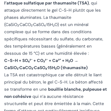
l’attaque sulfatique par thaumasite (TSA)
, qui
attaque directement le gel C-S-H plutôt que les
phases aluminates. La thaumasite
(CaSiO₃·CaCO₃·CaSO₄·15H₂O) est un minéral
complexe qui se forme dans des conditions
spécifiques nécessitant du sulfate, du carbonate,
des températures basses (généralement en
dessous de 15 °C) et une humidité élevée :
C-S-H + SO₄²⁻ + CO₃²⁻ + Ca²⁺ + H₂O →
CaSiO₃·CaCO₃·CaSO₄·15H₂O (thaumasite)
La TSA est catastrophique car elle détruit le liant
principal du béton, le gel C-S-H. Le béton affecté
se transforme en une
bouillie blanche, pulpeuse et
non cohésive
qui n’a aucune résistance
structurelle et peut être émiettée à la main. Cette
forme d’attaque est particulièrement insidieuse