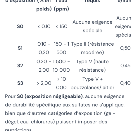
d’exposition
(% en
l’eau
requis
e/lian
poids)
(ppm)
Aucu
Aucune exigence
S0
< 0,10
< 150
exigen
spéciale
spécia
0,10 -
150 - 1
Type II (résistance
S1
0,50
0,20
500
modérée)
0,20 -
1 500 -
Type V (haute
S2
0,45
2,00
10 000
résistance)
> 10
Type V +
S3
> 2,00
0,40
000
pouzzolanes/laitier
Pour
S0 (exposition négligeable)
, aucune exigence
de durabilité spécifique aux sulfates ne s’applique,
bien que d’autres catégories d’exposition (gel-
dégel, eau, chlorures) puissent imposer des
restrictions.