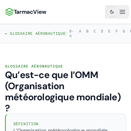
TarmacView
TarmacView : Analyses aéronautiques de précision
Ouv
0-
A
B
C
D
E
F
G
|
← GLOSSAIRE AÉRONAUTIQUE
9
GLOSSAIRE AÉRONAUTIQUE
Qu’est-ce que l’OMM
(Organisation
météorologique mondiale)
?
DÉFINITION
L’Organisation météorologique mondiale