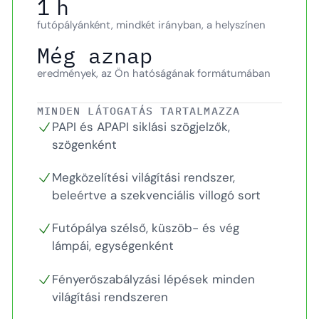
1 h
futópályánként, mindkét irányban, a helyszínen
Még aznap
eredmények, az Ön hatóságának formátumában
MINDEN LÁTOGATÁS TARTALMAZZA
PAPI és APAPI siklási szögjelzők,
szögenként
Megközelítési világítási rendszer,
beleértve a szekvenciális villogó sort
Futópálya szélső, küszöb- és vég
lámpái, egységenként
Fényerőszabályzási lépések minden
világítási rendszeren