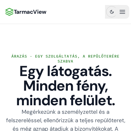
TarmacView
TarmacView: Precíziós repülési analitika
Főm
ÁRAZÁS · EGY SZOLGÁLTATÁS, A REPÜLŐTERÉRE
SZABVA
Egy látogatás.
Minden fény,
minden felület.
Megérkezünk a személyzettel és a
felszereléssel, ellenőrizzük a teljes repülőteret,
és még aznap átadjuk a bizonyítékokat. A