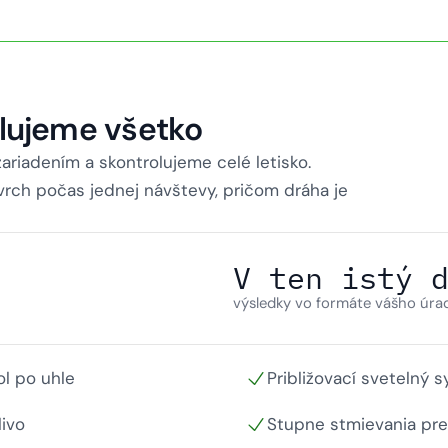
lujeme všetko
riadením a skontrolujeme celé letisko.
rch počas jednej návštevy, pričom dráha je
V ten istý 
výsledky vo formáte vášho úra
ol po uhle
Približovací svetelný
livo
Stupne stmievania pre