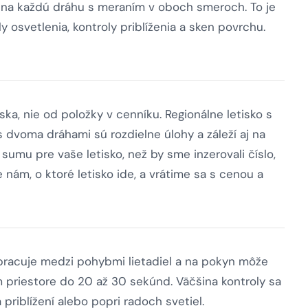
e na každú dráhu s meraním v oboch smeroch. To je
ly osvetlenia, kontroly priblíženia a sken povrchu.
ska, nie od položky v cenníku. Regionálne letisko s
 dvoma dráhami sú rozdielne úlohy a záleží aj na
umu pre vaše letisko, než by sme inzerovali číslo,
nám, o ktoré letisko ide, a vrátime sa s cenou a
 pracuje medzi pohybmi lietadiel a na pokyn môže
riestore do 20 až 30 sekúnd. Väčšina kontroly sa
priblížení alebo popri radoch svetiel.