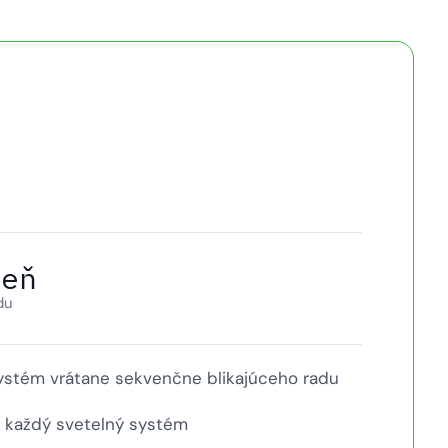
deň
du
 systém vrátane sekvenčne blikajúceho radu
 každý svetelný systém