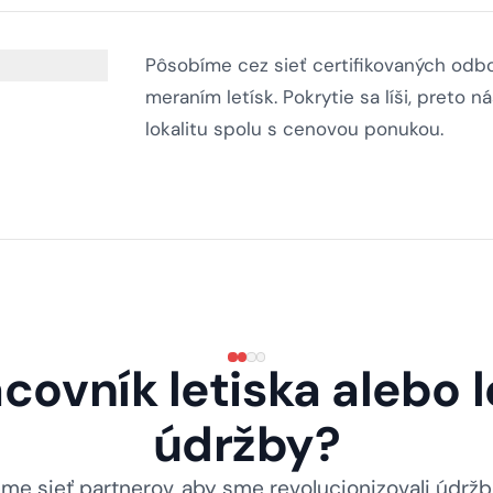
Pôsobíme cez sieť certifikovaných odbo
meraním letísk. Pokrytie sa líši, preto
lokalitu spolu s cenovou ponukou.
covník letiska alebo 
údržby?
me sieť partnerov, aby sme revolucionizovali údržbu