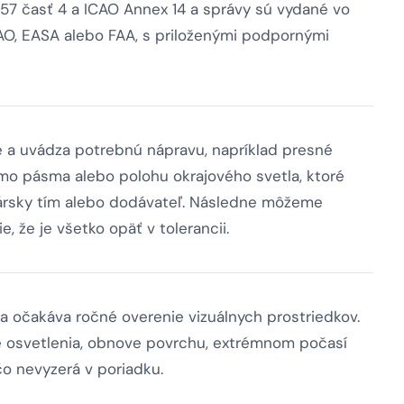
57 časť 4 a ICAO Annex 14 a správy sú vydané vo
AO, EASA alebo FAA, s priloženými podpornými
ie a uvádza potrebnú nápravu, napríklad presné
imo pásma alebo polohu okrajového svetla, ktoré
bársky tím alebo dodávateľ. Následne môžeme
 že je všetko opäť v tolerancii.
va očakáva ročné overenie vizuálnych prostriedkov.
e osvetlenia, obnove povrchu, extrémnom počasí
čo nevyzerá v poriadku.