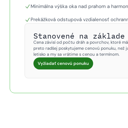
Minimálna výška oka nad prahom a harmoni
Prekážková odstupová vzdialenosť ochranne
Stanovené na základe
Cena závisí od počtu dráh a povrchov, ktoré mát
preto radšej poskytujeme cenovú ponuku, než j
letisko a my sa vrátime s cenou a termínom.
Vyžiadať cenovú ponuku