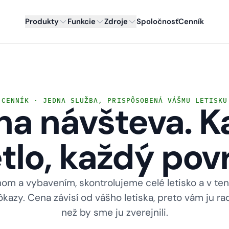
Produkty
Funkcie
Zdroje
Spoločnosť
Cenník
CENNÍK · JEDNA SLUŽBA, PRISPÔSOBENÁ VÁŠMU LETISKU
na návšteva. K
tlo, každý pov
om a vybavením, skontrolujeme celé letisko a v te
azy. Cena závisí od vášho letiska, preto vám ju ra
než by sme ju zverejnili.