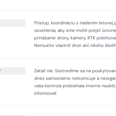
Prístup, koordináciu s riadením letovej
osvetlenia, aby sme mohli prejsť úrovn
prinášame drony, kamery, RTK polohovan
Nemusíte vlastniť dron ani nikoho školiť
?
Zatiaľ nie. Sústredíme sa na poskytovan
dnes samostatne nelicencuje a neorgani
vaša kontrola prebiehala interne neskô
informovať.