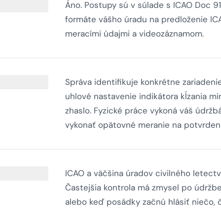
Áno. Postupy sú v súlade s ICAO Doc 91
formáte vášho úradu na predloženie IC
meracími údajmi a videozáznamom.
Správa identifikuje konkrétne zariaden
uhlové nastavenie indikátora kĺzania m
zhaslo. Fyzické práce vykoná váš údrž
vykonať opätovné meranie na potvrdenie,
ICAO a väčšina úradov civilného letect
Častejšia kontrola má zmysel po údržb
alebo keď posádky začnú hlásiť niečo, 