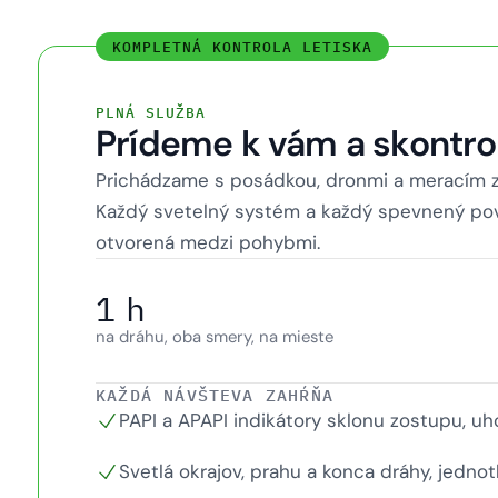
KOMPLETNÁ KONTROLA LETISKA
PLNÁ SLUŽBA
Prídeme k vám a skontro
Prichádzame s posádkou, dronmi a meracím za
Každý svetelný systém a každý spevnený pov
otvorená medzi pohybmi.
1 h
na dráhu, oba smery, na mieste
KAŽDÁ NÁVŠTEVA ZAHŔŇA
PAPI a APAPI indikátory sklonu zostupu, uh
Svetlá okrajov, prahu a konca dráhy, jednot