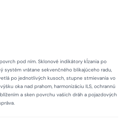
 povrch pod ním. Sklonové indikátory kĺzania po
elný systém vrátane sekvenčného blikajúceho radu,
etlá po jednotlivých kusoch, stupne stmievania vo
výšku oka nad prahom, harmonizáciu ILS, ochrannú
blížením a sken povrchu vašich dráh a pojazdových
správa.