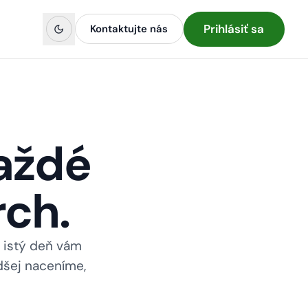
Prihlásiť sa
Kontaktujte nás
aždé
rch.
n istý deň vám
dšej naceníme,