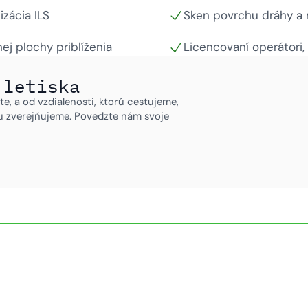
zácia ILS
Sken povrchu dráhy a 
j plochy priblíženia
Licencovaní operátori,
 letiska
e, a od vzdialenosti, ktorú cestujeme,
u zverejňujeme. Povedzte nám svoje