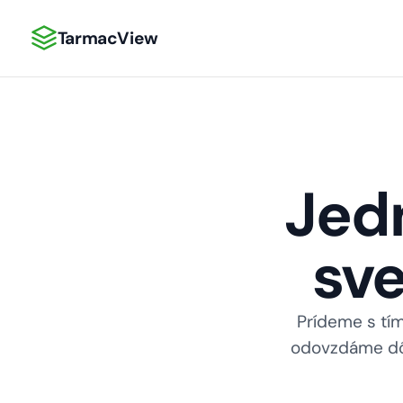
TarmacView
TarmacView: Precízna letecká analytika
Jed
sve
Prídeme s tím
odovzdáme dôk