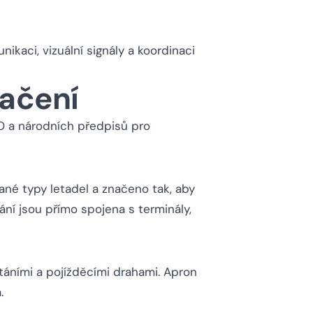
ikaci, vizuální signály a koordinaci
načení
O a národních předpisů pro
né typy letadel a značeno tak, aby
ání jsou přímo spojena s terminály,
táními a pojížděcími drahami. Apron
.