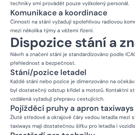
techniky smí provádět pouze vyškolený personál.
Komunikace a koordinace
Činnosti na stání vyžadují spolehlivou radiovou komun
mezi několika týmy a věžemi řízení.
Dispozice stání a z
Návrh a značení stání je standardizováno podle ICA
přehlednost a bezpečnost.
Stání/pozice letadel
Každé stání nebo pozice je dimenzováno na očekáva
byl dostatečný odstup křídel a motorů. Kontaktní st
vzdálená vyžadují přepravu cestujících.
Pojížděcí pruhy a apron taxiways
Žluté středové a okrajové čáry vedou letadla mezi s
taxiways mají dostatečnou šířku pro letadla i vozidla