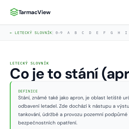
TarmacView
TarmacView: Precizní letecká analytika
|
← LETECKÝ SLOVNÍK
0-9
A
B
C
D
E
F
G
H
I
LETECKÝ SLOVNÍK
Co je to stání (ap
DEFINICE
Stání, známé také jako apron, je oblast letiště ur
odbavení letadel. Zde dochází k nástupu a výstu
tankování, údržbě a provozu pozemní podpůrné 
bezpečnostních opatření.