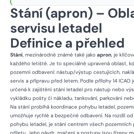
Stání (apron) – Obl
servisu letadel
Definice a přehled
Stání
, mezinárodně známé také jako
apron
, je klíč
každého letiště. Je to speciálně upravená oblast, k
pozemní odbavení: nástup/výstup cestujících, naklá
servis a přípravu před letem. Podle přílohy 14 ICAO 
určená k zajištění stání letadel pro nástup nebo vý
vykládku pošty či nákladu, tankování, parkování neb
Na stání probíhá koordinace pohybu letadel, pozemn
umožňuje rychlé a bezpečné odbavení. Na rozdíl od d
pohybu letadel, je stání centrem všech pozemních p
příletu. Jeho návrh, značení a postupy jsou řízeny 