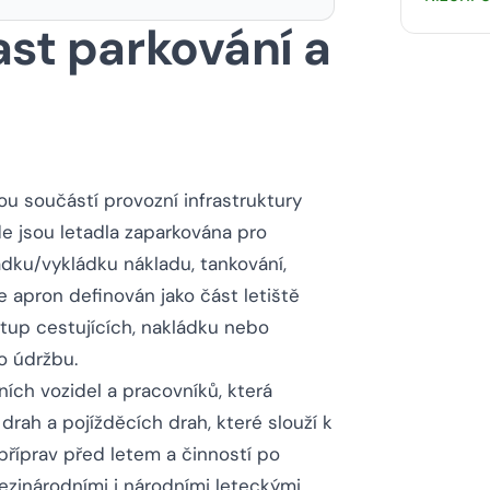
ast parkování a
ovou součástí provozní infrastruktury
de jsou letadla zaparkována pro
dku/vykládku nákladu, tankování,
je apron definován jako část letiště
stup cestujících, nakládku nebo
o údržbu.
ích vozidel a pracovníků, která
rah a pojížděcích drah, které slouží k
říprav před letem a činností po
mezinárodními i národními leteckými