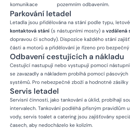
komunikace
pozemním odbavením.
Parkování letadel
Letadla jsou přidělována na stání podle typu, letové
kontaktová stání
(s nástupními mosty) a
vzdálená 
dopravou či schody). Dispozice každého stání zajišť
části a motorů a přidělování je řízeno pro bezpečný 
Odbavení cestujících a nákladu
Cestující nastupují nebo vystupují pomocí nástup
se zavazadly a nákladem probíhá pomocí pásových n
systémů. Pro nebezpečné zboží a hodnotné zásilky p
Servis letadel
Servisní činnosti, jako tankování a úklid, probíhají
intervalech. Tankování podléhá přísným pravidlům 
vody, servis toalet a catering jsou zajišťovány spec
časech, aby nedocházelo ke kolizím.