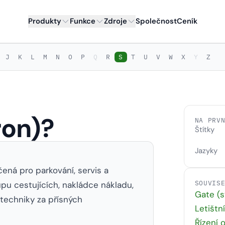
Produkty
Funkce
Zdroje
Společnost
Ceník
J
K
L
M
N
O
P
Q
R
S
T
U
V
W
X
Y
Z
ron)?
NA PRV
Štítky
Jazyky
čená pro parkování, servis a
SOUVIS
pu cestujících, nakládce nákladu,
Gate (s
techniky za přísných
Letištn
Řízení 