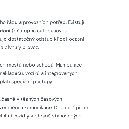
ho řádu a provozních potřeb. Existují
stání
(přístupná autobusovou
uje dostatečný odstup křídel, ocasní
a plynulý provoz.
ních mostů nebo schodů. Manipulace
akladačů, vozíků a integrovaných
latí speciální postupy.
 současně v těsných časových
uzemnění a komunikace. Doplnění pitné
iálními vozidly v přesně stanovených