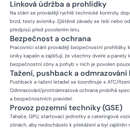
Linková údržba a prohlídky
Na stání se provádějí rychlé technické kontroly, dop
brzd, testy avioniky. Zjištěné závady se řeší nebo 
předpisů před povolením letu.
Bezpečnost a ochrana
Pracovníci stání provádějí bezpečnostní prohlídky, k
úniky kapalin a zajišťují, že všechny dveře a panely 
bezpečnostní zóny a pohyb v nich je povolen pouz
Tažení, pushback a odmrazování 
Pushback a tažení letadel se koordinuje s ATC/řízen
Odmrazování/protinámrazová ochrana probíhá speciá
a bezpečnostních pravidel.
Provoz pozemní techniky (GSE)
Tahače, GPU, startovací jednotky a cateringová voz
zónách, aby nedocházelo k překážení a byl zajištěn