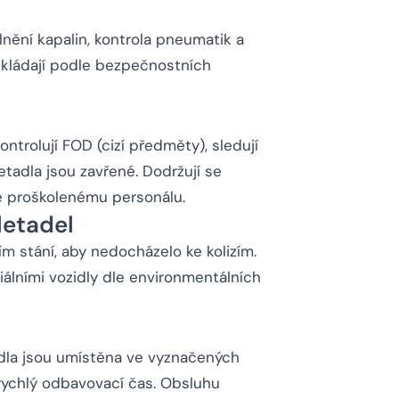
lnění kapalin, kontrola pneumatik a
odkládají podle bezpečnostních
ontrolují FOD (cizí předměty), sledují
letadla jsou zavřené. Dodržují se
e proškolenému personálu.
letadel
ím stání, aby nedocházelo ke kolizím.
lními vozidly dle environmentálních
idla jsou umístěna ve vyznačených
 rychlý odbavovací čas. Obsluhu