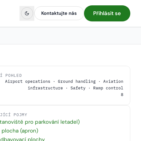
Přihlásit se
Kontaktujte nás
NÍ POHLED
Airport operations · Ground handling · Aviation
infrastructure · Safety · Ramp control
8
EJÍCÍ POJMY
tanoviště pro parkování letadel)
í plocha (apron)
odbavovací plochy