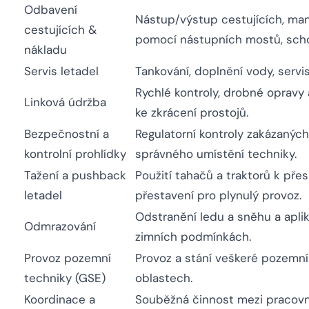
Odbavení
Nástup/výstup cestujících, ma
cestujících &
pomocí nástupních mostů, scho
nákladu
Servis letadel
Tankování, doplnění vody, servis 
Rychlé kontroly, drobné oprav
Linková údržba
ke zkrácení prostojů.
Bezpečnostní a
Regulatorní kontroly zakázanýc
kontrolní prohlídky
správného umístění techniky.
Tažení a pushback
Použití tahačů a traktorů k přes
letadel
přestavení pro plynulý provoz.
Odstranění ledu a sněhu a apli
Odmrazování
zimních podmínkách.
Provoz pozemní
Provoz a stání veškeré pozemn
techniky (GSE)
oblastech.
Koordinace a
Souběžná činnost mezi pracovní