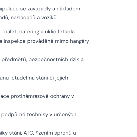
nipulace se zavazadly a nákladem
dů, nakladačů a vozíků.
toalet, catering a úklid letadla.
y a inspekce prováděné mimo hangáry
h předmětů, bezpečnostních rizik a
unu letadel na stání či jejich
kace protinámrazové ochrany v
í podpůrné techniky v určených
ky stání, ATC, řízením apronů a