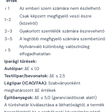
érték
< 1
Az emberi szem számára nem észlelhető
Csak képzett megfigyelő veszi észre
1–2
(közelről)
2–3
Gyakorlott szemlélők számára észrevehető
3–5
A legtöbb megfigyelő számára szembetűnő
Nyilvánvaló különbség, valószínűleg
> 5
elfogadhatatlan
Iparági tűrések:
Autóipar:
ΔE ≤ 1,0
Textilipar/bevonatok:
ΔE ≤ 2,5
Légiipar (ICAO/FAA):
Szabványonként
meghatározott ΔE értékek
Építőanyagok:
ΔE ≤ 5,0 (garanciaidőszak alatt)
A tűréshatár kiválasztása a láthatóságtól, a termék
használatától és a szabályozói követelményektől