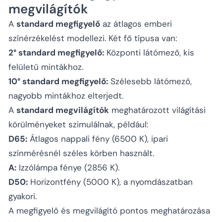
megvilágítók
A
standard megfigyelő
az átlagos emberi
színérzékelést modellezi. Két fő típusa van:
2° standard megfigyelő:
Központi látómező, kis
felületű mintákhoz.
10° standard megfigyelő:
Szélesebb látómező,
nagyobb mintákhoz elterjedt.
A
standard megvilágítók
meghatározott világítási
körülményeket szimulálnak, például:
D65:
Átlagos nappali fény (6500 K), ipari
színmérésnél széles körben használt.
A:
Izzólámpa fénye (2856 K).
D50:
Horizontfény (5000 K), a nyomdászatban
gyakori.
A megfigyelő és megvilágító pontos meghatározása