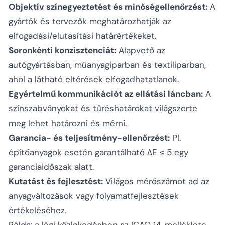
Objektív színegyeztetést és minőségellenőrzést:
A
gyártók és tervezők meghatározhatják az
elfogadási/elutasítási határértékeket.
Soronkénti konzisztenciát:
Alapvető az
autógyártásban, műanyagiparban és textiliparban,
ahol a látható eltérések elfogadhatatlanok.
Egyértelmű kommunikációt az ellátási láncban:
A
színszabványokat és tűréshatárokat világszerte
meg lehet határozni és mérni.
Garancia- és teljesítmény-ellenőrzést:
Pl.
építőanyagok esetén garantálható ΔE ≤ 5 egy
garanciaidőszak alatt.
Kutatást és fejlesztést:
Világos mérőszámot ad az
anyagváltozások vagy folyamatfejlesztések
értékeléséhez.
Példa: a légi közlekedésben az ICAO 14. melléklete