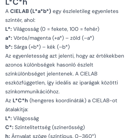
L*C*h
A
CIELAB (L*a*b*)
egy észleletileg egyenletes
színtér, ahol:
L*:
Világosság (0 = fekete, 100 = fehér)
a*:
Vörös/magenta (+a*) – zöld (–a*)
b*:
Sárga (+b*) – kék (–b*)
Az egyenletesség azt jelenti, hogy az értékekben
azonos különbségek hasonló észlelt
színkülönbséget jelentenek. A CIELAB
eszközfüggetlen, így ideális az iparágak közötti
színkommunikációhoz.
Az
L*C*h
(hengeres koordináták) a CIELAB-ot
átalakítja:
L*:
Világosság
C*:
Színtelítettség (színerősség)
h:
Árnyalat szöge (színtípus, 0–360°)