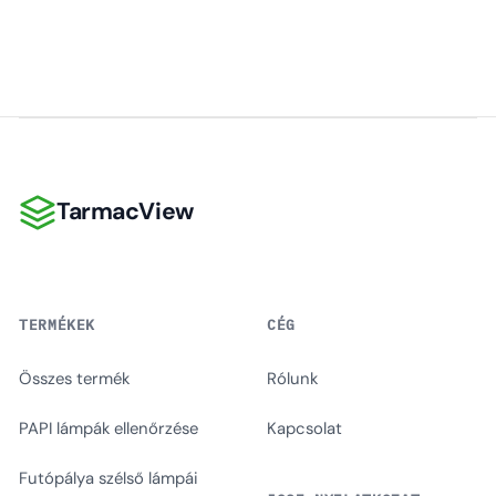
TarmacView
TarmacView
TERMÉKEK
CÉG
Összes termék
Rólunk
PAPI lámpák ellenőrzése
Kapcsolat
Futópálya szélső lámpái