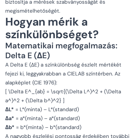
biztosítja a mérések szabványosságát és
megismételhetőségét.
Hogyan mérik a
színkülönbséget?
Matematikai megfogalmazás:
Delta E (ΔE)
A Delta E (ΔE) a színkülönbség észlelt mértékét
fejezi ki, leggyakrabban a CIELAB színtérben. Az
alapképlet (CIE 1976):
[ \Delta E^
_{ab} = \sqrt{(\Delta L^
)^2 + (\Delta
a^
)^2 + (\Delta b^
)^2} ]
ΔL*
= L*(minta) – L*(standard)
Δa*
= a*(minta) – a*(standard)
Δb*
= b*(minta) – b*(standard)
A nagyobb észlelési pontosság érdekében további