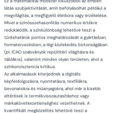
Ez a matematikai módszer kiküszöböli az emberi
látás szubjektivitását, amit befolyásolhat például a
megvilágítás, a megfigyelő életkora vagy érzékelése.
Mivel a színösszehasonlítás numerikus értékre
redukálódik, a színkülönbség lehetővé teszi a
tűréshatárok pontos meghatározását a gyártásban,
formatervezésben, a légi közlekedés biztonságában
(pl. ICAO szabványok repülőtéri világításra és
táblákra), valamint minden olyan területen, ahol a
színkonzisztencia kritikus.
Az alkalmazások kiterjednek a digitális
képfeldolgozásra, nyomtatásra, textíliákra,
bevonatokra és műanyagokra, ahol már a kisebb
eltérések is termékvisszautasításhoz vagy
márkakövetkezetlenséghez vezethetnek. A
kvantifikált megközelítés lehetővé teszi a