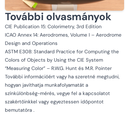
További olvasmányok
CIE Publication 15: Colorimetry, 3rd Edition
ICAO Annex 14: Aerodromes, Volume I – Aerodrome
Design and Operations
ASTM E308: Standard Practice for Computing the
Colors of Objects by Using the CIE System
“Measuring Color” – R.W.G. Hunt és M.R. Pointer
További információért vagy ha szeretné megtudni,
hogyan javíthatja munkafolyamatát a
színkülönbség-mérés,
vegye fel a kapcsolatot
szakértőinkkel
vagy
egyeztessen időpontot
bemutatóra
.