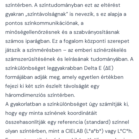
színtérben. A színtudományban ezt az eltérést
gyakran „színtávolságnak” is nevezik, s ez alapja a
pontos színkommunikációnak, a
minőségellenőrzésnek és a szabványosításnak
számos iparágban. Ez a fogalom központi szerepet
játszik a színmérésben – az emberi színérzékelés
számszerűsítésének és leírásának tudományában. A
színkülönbséget leggyakrabban Delta E (ΔE)
formájában adják meg, amely egyetlen értékben
fejezi ki két szín észlelt távolságát egy
háromdimenziós színtérben.
A gyakorlatban a színkülönbséget úgy számítják ki,
hogy egy minta színének koordinátáit
összehasonlítják egy referencia (standard) színnel
olyan színtérben, mint a CIELAB (L*a*b*) vagy L*C*h.