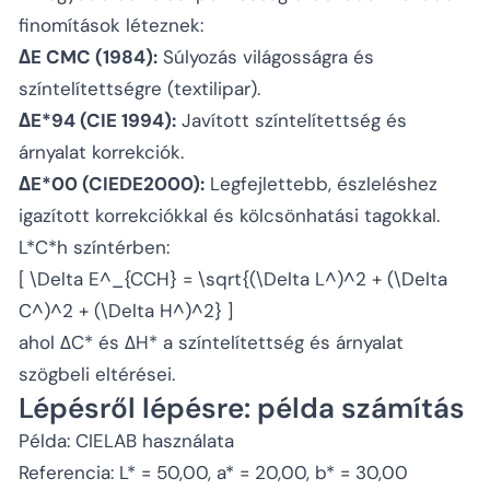
finomítások léteznek:
ΔE CMC (1984):
Súlyozás világosságra és
színtelítettségre (textilipar).
ΔE*94 (CIE 1994):
Javított színtelítettség és
árnyalat korrekciók.
ΔE*00 (CIEDE2000):
Legfejlettebb, észleléshez
igazított korrekciókkal és kölcsönhatási tagokkal.
L*C*h színtérben:
[ \Delta E^
_{CCH} = \sqrt{(\Delta L^
)^2 + (\Delta
C^
)^2 + (\Delta H^
)^2} ]
ahol ΔC* és ΔH* a színtelítettség és árnyalat
szögbeli eltérései.
Lépésről lépésre: példa számítás
Példa: CIELAB használata
Referencia: L* = 50,00, a* = 20,00, b* = 30,00