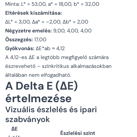
Minta: L* = 53,00, a* = 18,00, b* = 32,00
Eltérések kiszámítása:
ΔL* = 3,00, Δa* = –2,00, Δb* = 2,00
Négyzetre emelés:
9,00, 4,00, 4,00
Összegzés:
17,00
Gyökvonás:
ΔE*ab ≈ 4,12
A 4,12-es ΔE a legtöbb megfigyelő számára
észrevehető – színkritikus alkalmazásokban
általában nem elfogadható.
A Delta E (ΔE)
értelmezése
Vizuális észlelés és ipari
szabványok
ΔE
Észlelési szint