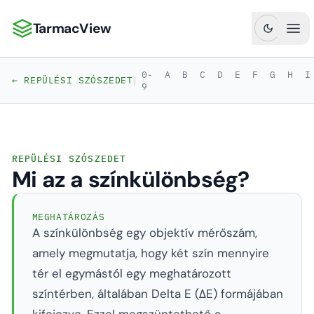
TarmacView
TarmacView: Precíziós repülési analitika
Főm
0-
A
B
C
D
E
F
G
H
I
|
← REPÜLÉSI SZÓSZEDET
9
REPÜLÉSI SZÓSZEDET
Mi az a színkülönbség?
MEGHATÁROZÁS
A színkülönbség egy objektív mérőszám,
amely megmutatja, hogy két szín mennyire
tér el egymástól egy meghatározott
színtérben, általában Delta E (ΔE) formájában