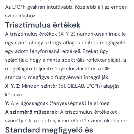
Az L*C*h gyakran intuitívabb, közelebb áll az emberi
színleíráshoz.
Trisztimulus értékek
A trisztimulus értékek (X, Y, Z) numerikusan írnak le
egy színt, ahogy azt egy átlagos emberi megfigyelő
egy adott fényforrásnál érzékeli. Ezeket úgy
számítják, hogy a minta spektrális reflektanciáját, a
megvilágító teljesítmény-eloszlását és a CIE
standard megfigyelő függvényeit integrálják.
X, Y, Z:
Minden színtér (pl. CIELAB, L*C*h) alapját
képezik.
Y:
A világosságnak (fényességnek) felel meg.
A színmérő műszerek:
A trisztimulus értékeket
számítják ki a pontos, ismételhető színértékeléshez.
Standard megfigyelő és