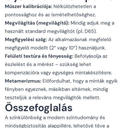
Műszer kalibrációja:
Nélkülözhetetlen a
pontossághoz és az ismételhetőséghez.
Megvilágítás (megvilágító):
Mindig adjuk meg a
használt standard megvilágítót (pl. D65).
Megfigyelési szög:
Az alkalmazásnak megfelelő
megfigyelő modellt (2° vagy 10°) használjunk.
Felületi textúra és fényesség:
Befolyásolja az
észlelést és a mérést – szükség lehet
kompenzációra vagy egységes mintakészítésre.
Metamerizmus:
Előfordulhat, hogy a minták egyik
fényben egyeznek, másikban eltérnek, mindig
teszteljük a releváns megvilágítók mellett.
Összefoglalás
A színkülönbség a modern színtudomány és
minőségbiztosítás alappillére, lehetővé téve a