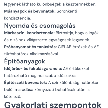
legyenek látható különbségek a késztermékben.
Műanyagok és bevonatok:
Soronkénti
konzisztencia.
Nyomda és csomagolás
Márkaszín-konzisztencia:
Biztosítja, hogy a logók
és dizájnok világszerte egységesek legyenek.
Próbanyomat és tanúsítás:
CIELAB értékek és ΔE
tűréshatárok alkalmazásával.
Építőanyagok
Időjárás- és fakulásgarancia:
ΔE értékekkel
határozható meg hosszabb időszakra.
Építészeti bevonatok:
A színkülönbség határokon
belül maradása környezeti behatások után is
kötelező.
Gyakorlati szempontok