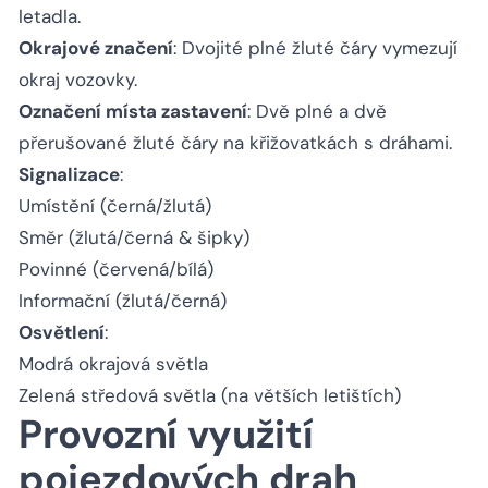
letadla.
Okrajové značení
: Dvojité plné žluté čáry vymezují
okraj vozovky.
Označení místa zastavení
: Dvě plné a dvě
přerušované žluté čáry na křižovatkách s dráhami.
Signalizace
:
Umístění (černá/žlutá)
Směr (žlutá/černá & šipky)
Povinné (červená/bílá)
Informační (žlutá/černá)
Osvětlení
:
Modrá okrajová světla
Zelená středová světla (na větších letištích)
Provozní využití
pojezdových drah