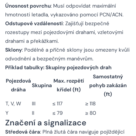
Únosnost povrchu
: Musí odpovídat maximální
hmotnosti letadla, vykazováno pomocí PCN/ACN.
Odstupové vzdálenosti
: Zajišťují bezpečné
rozestupy mezi pojezdovými drahami, vzletovými
drahami a překážkami.
Sklony
: Podélné a příčné sklony jsou omezeny kvůli
odvodnění a bezpečným manévrům.
Příklad tabulky: Skupiny pojezdových drah
Samostatný
Pojezdová
Max. rozpětí
Skupina
pohyb zakázán
dráha
křídel (ft)
(ft)
T, V, W
III
≤ 117
≥ 118
Y
II
≤ 79
≥ 80
Značení a signalizace
Středová čára
: Plná žlutá čára naviguje pojíždějící