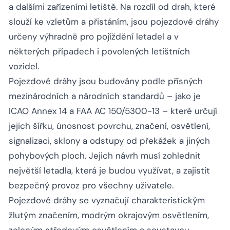
a dalšími zařízeními letiště. Na rozdíl od drah, které
slouží ke vzletům a přistáním, jsou pojezdové dráhy
určeny výhradně pro pojíždění letadel a v
některých případech i povolených letištních
vozidel.
Pojezdové dráhy jsou budovány podle přísných
mezinárodních a národních standardů – jako je
ICAO Annex 14 a FAA AC 150/5300-13 – které určují
jejich šířku, únosnost povrchu, značení, osvětlení,
signalizaci, sklony a odstupy od překážek a jiných
pohybových ploch. Jejich návrh musí zohlednit
největší letadla, která je budou využívat, a zajistit
bezpečný provoz pro všechny uživatele.
Pojezdové dráhy se vyznačují charakteristickým
žlutým značením, modrým okrajovým osvětlením,
zeleným středovým osvětlením a soustavou