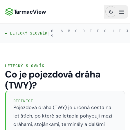
TarmacView
TarmacView: Precizní letecká analytika
Ote
0-
A
B
C
D
E
F
G
H
I
J
|
← LETECKÝ SLOVNÍK
9
LETECKÝ SLOVNÍK
Co je pojezdová dráha
(TWY)?
DEFINICE
Pojezdová dráha (TWY) je určená cesta na
letištích, po které se letadla pohybují mezi
dráhami, stojánkami, terminály a dalšími