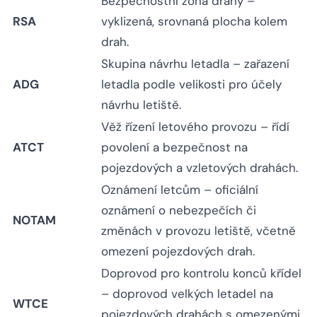
Bezpečnostní zóna dráhy –
RSA
vyklizená, srovnaná plocha kolem
drah.
Skupina návrhu letadla – zařazení
ADG
letadla podle velikosti pro účely
návrhu letiště.
Věž řízení letového provozu – řídí
ATCT
povolení a bezpečnost na
pojezdových a vzletových drahách.
Oznámení letcům – oficiální
oznámení o nebezpečích či
NOTAM
změnách v provozu letiště, včetně
omezení pojezdových drah.
Doprovod pro kontrolu konců křídel
– doprovod velkých letadel na
WTCE
pojezdových drahách s omezenými