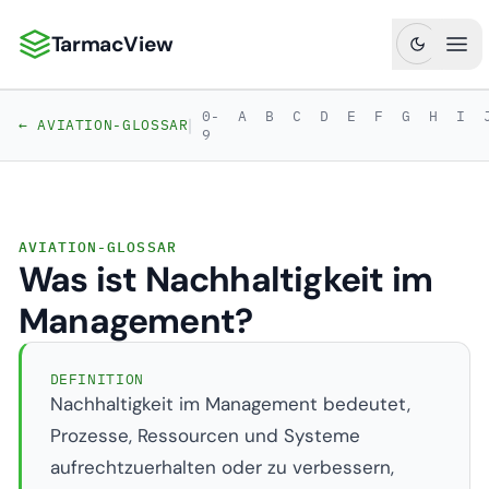
TarmacView
TarmacView: Präzisionsluftfahrtanalytik
Hau
0-
A
B
C
D
E
F
G
H
I
|
← AVIATION-GLOSSAR
9
AVIATION-GLOSSAR
Was ist Nachhaltigkeit im
Management?
DEFINITION
Nachhaltigkeit im Management bedeutet,
Prozesse, Ressourcen und Systeme
aufrechtzuerhalten oder zu verbessern,