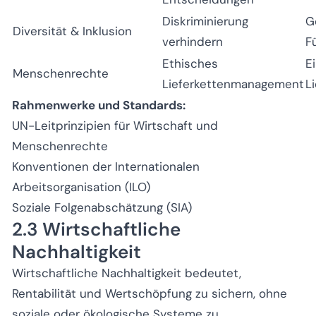
Diskriminierung
G
Diversität & Inklusion
verhindern
F
Ethisches
E
Menschenrechte
Lieferkettenmanagement
L
Rahmenwerke und Standards:
UN-Leitprinzipien für Wirtschaft und
Menschenrechte
Konventionen der Internationalen
Arbeitsorganisation (ILO)
Soziale Folgenabschätzung (SIA)
2.3 Wirtschaftliche
Nachhaltigkeit
Wirtschaftliche Nachhaltigkeit bedeutet,
Rentabilität und Wertschöpfung zu sichern, ohne
soziale oder ökologische Systeme zu