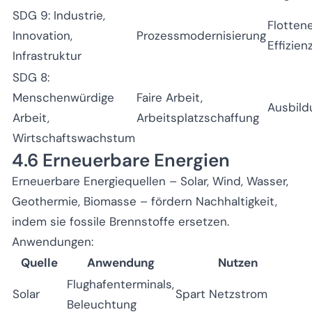
SDG 9: Industrie,
Flotten
Innovation,
Prozessmodernisierung
Effizien
Infrastruktur
SDG 8:
Menschenwürdige
Faire Arbeit,
Ausbil
Arbeit,
Arbeitsplatzschaffung
Wirtschaftswachstum
4.6 Erneuerbare Energien
Erneuerbare Energiequellen – Solar, Wind, Wasser,
Geothermie, Biomasse – fördern Nachhaltigkeit,
indem sie fossile Brennstoffe ersetzen.
Anwendungen:
Quelle
Anwendung
Nutzen
Flughafenterminals,
Solar
Spart Netzstrom
Beleuchtung