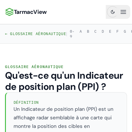
TarmacView
TarmacView : Analyses aéronautiques de précision
Ouv
0-
A
B
C
D
E
F
G
|
← GLOSSAIRE AÉRONAUTIQUE
9
GLOSSAIRE AÉRONAUTIQUE
Qu'est-ce qu'un Indicateur
de position plan (PPI) ?
DÉFINITION
Un Indicateur de position plan (PPI) est un
affichage radar semblable à une carte qui
montre la position des cibles en