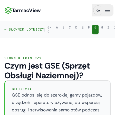
TarmacView
TarmacView: Precyzyjna analityka lotnicza
Otw
0-
A
B
C
D
E
F
G
H
I
|
← SŁOWNIK LOTNICZY
9
SŁOWNIK LOTNICZY
Czym jest GSE (Sprzęt
Obsługi Naziemnej)?
DEFINICJA
GSE odnosi się do szerokiej gamy pojazdów,
urządzeń i aparatury używanej do wsparcia,
obsługi i serwisowania samolotów podczas