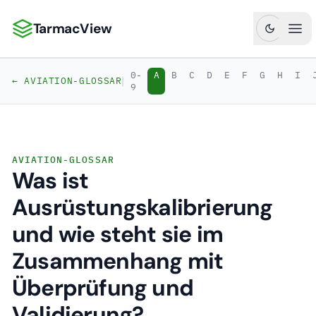
TarmacView
TarmacView: Präzisionsluftfahrtanalytik
Hau
0-
A
B
C
D
E
F
G
H
I
|
← AVIATION-GLOSSAR
9
AVIATION-GLOSSAR
Was ist
Ausrüstungskalibrierung
und wie steht sie im
Zusammenhang mit
Überprüfung und
Validierung?