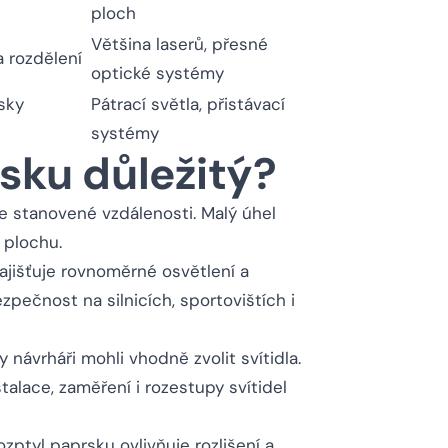
ploch
Většina laserů, přesné
 rozdělení
optické systémy
sky
Pátrací světla, přistávací
systémy
rsku důležitý?
e stanovené vzdálenosti. Malý úhel
 plochu.
ajišťuje rovnoměrné osvětlení a
zpečnost na silnicích, sportovištích i
 návrháři mohli vhodně zvolit svítidla.
talace, zaměření i rozestupy svítidel
ptyl paprsku ovlivňuje rozlišení a