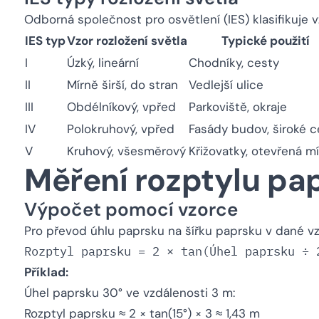
Odborná společnost pro osvětlení (IES) klasifikuje v
IES typ
Vzor rozložení světla
Typické použití
I
Úzký, lineární
Chodníky, cesty
II
Mírně širší, do stran
Vedlejší ulice
III
Obdélníkový, vpřed
Parkoviště, okraje
IV
Polokruhový, vpřed
Fasády budov, široké c
V
Kruhový, všesměrový
Křižovatky, otevřená m
Měření rozptylu pa
Výpočet pomocí vzorce
Pro převod úhlu paprsku na šířku paprsku v dané vz
Příklad:
Úhel paprsku 30° ve vzdálenosti 3 m:
Rozptyl paprsku ≈ 2 × tan(15°) × 3 ≈ 1,43 m