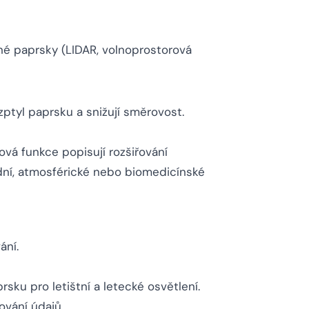
é paprsky (LIDAR, volnoprostorová
ptyl paprsku a snižují směrovost.
vá funkce popisují rozšiřování
dní, atmosférické nebo biomedicínské
ání.
sku pro letištní a letecké osvětlení.
ování údajů.