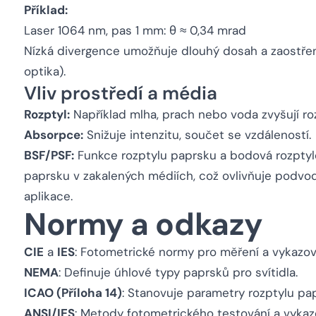
Příklad:
Laser 1064 nm, pas 1 mm: θ ≈ 0,34 mrad
Nízká divergence umožňuje dlouhý dosah a zaostřen
optika).
Vliv prostředí a média
Rozptyl:
Například mlha, prach nebo voda zvyšují roz
Absorpce:
Snižuje intenzitu, součet se vzdáleností.
BSF/PSF:
Funkce rozptylu paprsku a bodová rozptylo
paprsku v zakalených médiích, což ovlivňuje podvo
aplikace.
Normy a odkazy
CIE
a
IES
: Fotometrické normy pro měření a vykazov
NEMA
: Definuje úhlové typy paprsků pro svítidla.
ICAO (Příloha 14)
: Stanovuje parametry rozptylu papr
ANSI/IES
: Metody fotometrického testování a vykaz