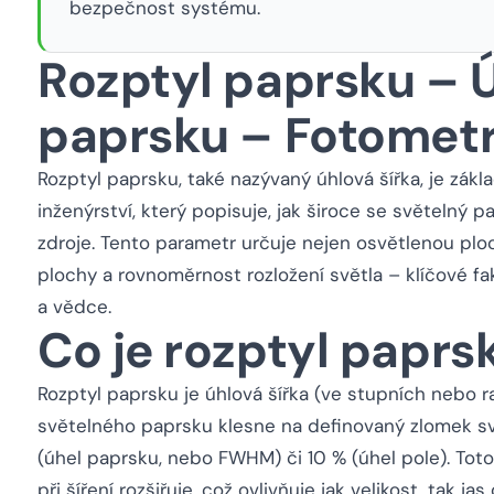
bezpečnost systému.
Rozptyl paprsku – Ú
paprsku – Fotometr
Rozptyl paprsku, také nazývaný úhlová šířka, je zák
inženýrství, který popisuje, jak široce se světelný p
zdroje. Tento parametr určuje nejen osvětlenou ploc
plochy a rovnoměrnost rozložení světla – klíčové fa
a vědce.
Co je rozptyl paprs
Rozptyl paprsku je úhlová šířka (ve stupních nebo ra
světelného paprsku klesne na definovaný zlomek s
(úhel paprsku, nebo FWHM) či 10 % (úhel pole). Tot
při šíření rozšiřuje, což ovlivňuje jak velikost, tak j