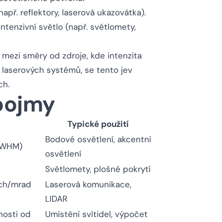
např. reflektory, laserová ukazovátka).
ntenzivní světlo (např. světlomety,
 mezi směry od zdroje, kde intenzita
 laserových systémů, se tento jev
ch.
 pojmy
Typické použití
Bodové osvětlení, akcentní
(FWHM)
osvětlení
Světlomety, plošné pokrytí
ech/mrad
Laserová komunikace,
LIDAR
nosti od
Umístění svítidel, výpočet