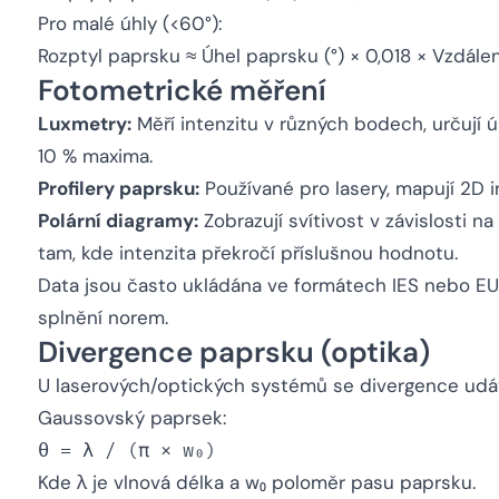
Pro malé úhly (<60°):
Rozptyl paprsku ≈ Úhel paprsku (°) × 0,018 × Vzdále
Fotometrické měření
Luxmetry:
Měří intenzitu v různých bodech, určují ú
10 % maxima.
Profilery paprsku:
Používané pro lasery, mapují 2D i
Polární diagramy:
Zobrazují svítivost v závislosti na
tam, kde intenzita překročí příslušnou hodnotu.
Data jsou často ukládána ve formátech IES nebo E
splnění norem.
Divergence paprsku (optika)
U laserových/optických systémů se divergence udáv
Gaussovský paprsek:
Kde λ je vlnová délka a w₀ poloměr pasu paprsku.