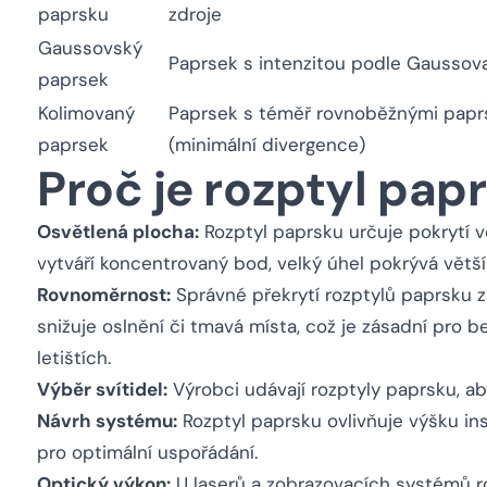
paprsku
zdroje
Gaussovský
Paprsek s intenzitou podle Gaussova
paprsek
Kolimovaný
Paprsek s téměř rovnoběžnými papr
paprsek
(minimální divergence)
Proč je rozptyl pap
Osvětlená plocha:
Rozptyl paprsku určuje pokrytí v
vytváří koncentrovaný bod, velký úhel pokrývá větší
Rovnoměrnost:
Správné překrytí rozptylů paprsku z
snižuje oslnění či tmavá místa, což je zásadní pro be
letištích.
Výběr svítidel:
Výrobci udávají rozptyly paprsku, aby
Návrh systému:
Rozptyl paprsku ovlivňuje výšku ins
pro optimální uspořádání.
Optický výkon:
U laserů a zobrazovacích systémů roz