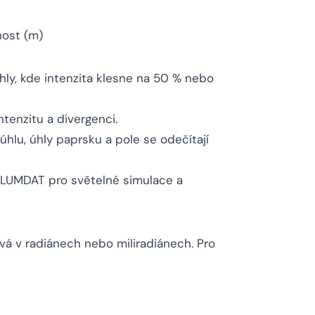
nost (m)
hly, kde intenzita klesne na 50 % nebo
ntenzitu a divergenci.
 úhlu, úhly paprsku a pole se odečítají
ULUMDAT pro světelné simulace a
á v radiánech nebo miliradiánech. Pro