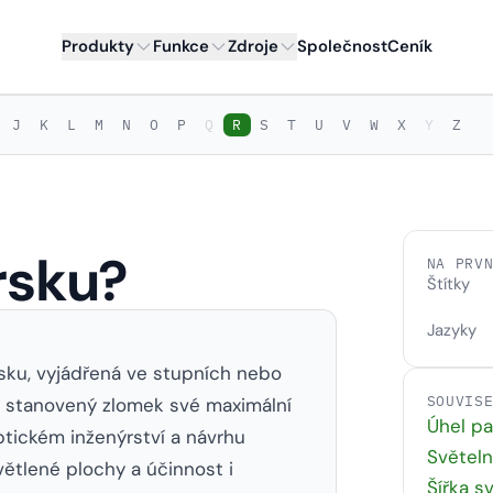
Produkty
Funkce
Zdroje
Společnost
Ceník
J
K
L
M
N
O
P
Q
R
S
T
U
V
W
X
Y
Z
rsku?
NA PRV
Štítky
Jazyky
rsku, vyjádřená ve stupních nebo
SOUVIS
na stanovený zlomek své maximální
Úhel p
ptickém inženýrství a návrhu
Světel
světlené plochy a účinnost i
Šířka s