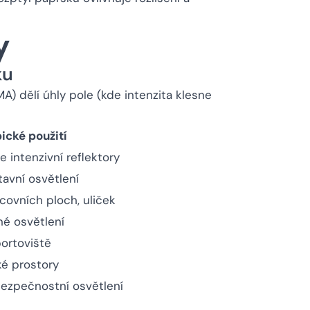
y
ku
A) dělí úhly pole (kde intenzita klesne
ické použití
e intenzivní reflektory
tavní osvětlení
covních ploch, uliček
é osvětlení
portoviště
ké prostory
bezpečnostní osvětlení