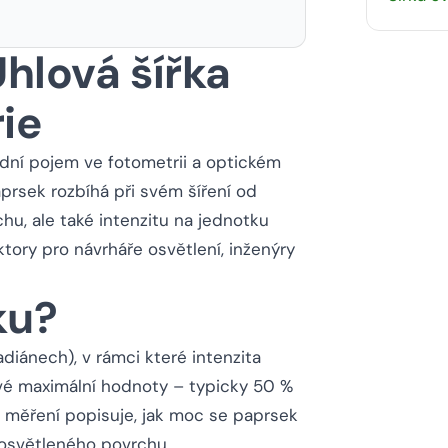
hlová šířka
ie
ladní pojem ve fotometrii a optickém
aprsek rozbíhá při svém šíření od
hu, ale také intenzitu na jednotku
ktory pro návrháře osvětlení, inženýry
ku?
diánech), v rámci které intenzita
vé maximální hodnoty – typicky 50 %
o měření popisuje, jak moc se paprsek
as osvětleného povrchu.