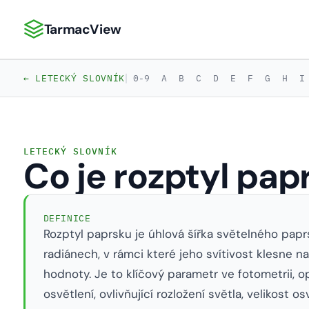
TarmacView
TarmacView: Precizní letecká analytika
|
← LETECKÝ SLOVNÍK
0-9
A
B
C
D
E
F
G
H
I
LETECKÝ SLOVNÍK
Co je rozptyl pap
DEFINICE
Rozptyl paprsku je úhlová šířka světelného pap
radiánech, v rámci které jeho svítivost klesne 
hodnoty. Je to klíčový parametr ve fotometrii, o
osvětlení, ovlivňující rozložení světla, velikost o