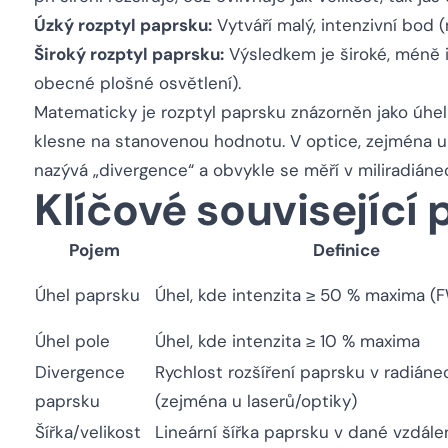
Úzký rozptyl paprsku:
Vytváří malý, intenzivní bod (
Široký rozptyl paprsku:
Výsledkem je široké, méně i
obecné plošné osvětlení).
Matematicky je rozptyl paprsku znázorněn jako úhel
klesne na stanovenou hodnotu. V optice, zejména u
nazývá „divergence“ a obvykle se měří v miliradiáne
Klíčové související
Pojem
Definice
Úhel paprsku
Úhel, kde intenzita ≥ 50 % maxima 
Úhel pole
Úhel, kde intenzita ≥ 10 % maxima
Divergence
Rychlost rozšíření paprsku v radián
paprsku
(zejména u laserů/optiky)
Šířka/velikost
Lineární šířka paprsku v dané vzdále