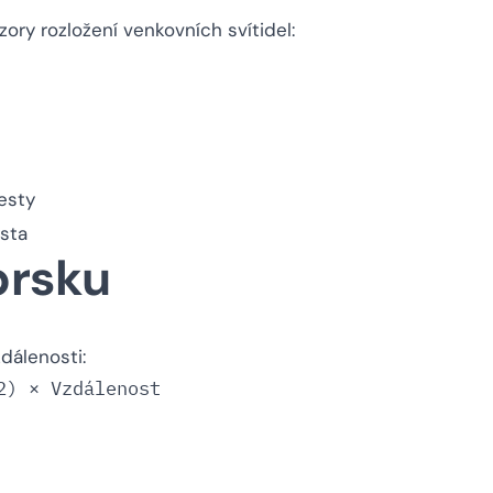
zory rozložení venkovních svítidel:
esty
ísta
prsku
dálenosti: