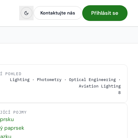
Přihlásit se
Kontaktujte nás
NÍ POHLED
Lighting · Photometry · Optical Engineering ·
Aviation Lighting
8
EJÍCÍ POJMY
aprsku
ný paprsek
vazku