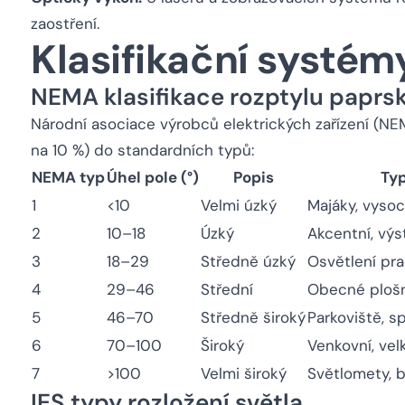
zaostření.
Klasifikační systém
NEMA klasifikace rozptylu paprs
Národní asociace výrobců elektrických zařízení (NEM
na 10 %) do standardních typů:
NEMA typ
Úhel pole (°)
Popis
Typ
1
<10
Velmi úzký
Majáky, vysoc
2
10–18
Úzký
Akcentní, výs
3
18–29
Středně úzký
Osvětlení pra
4
29–46
Střední
Obecné plošn
5
46–70
Středně široký
Parkoviště, s
6
70–100
Široký
Venkovní, vel
7
>100
Velmi široký
Světlomety, 
IES typy rozložení světla