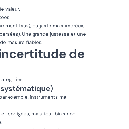
e valeur.
tées.
amment faux), ou juste mais imprécis
spersées). Une grande justesse et une
de mesure fiables.
incertitude de
atégories :
r systématique)
(par exemple, instruments mal
et corrigées, mais tout biais non
e.