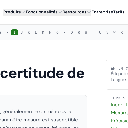
Produits
Fonctionnalités
Ressources
Entreprise
Tarifs
G
H
I
J
K
L
M
N
O
P
Q
R
S
T
U
V
W
X
ncertitude de
EN UN 
Étiquett
Langues
TERMES
Incerti
ié, généralement exprimé sous la
Mesura
n paramètre mesuré est susceptible
Précisi
d’erreur et de variabilité connues.