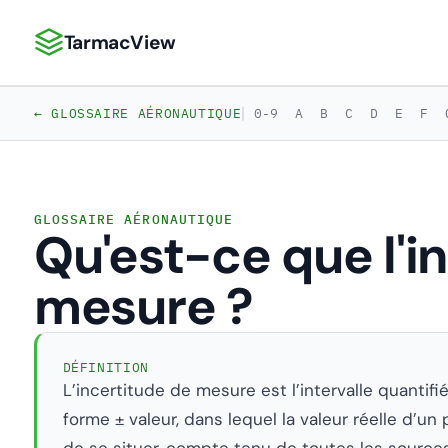
TarmacView
TarmacView : Analyses aéronautiques de précision
|
← GLOSSAIRE AÉRONAUTIQUE
0-9
A
B
C
D
E
F
GLOSSAIRE AÉRONAUTIQUE
Qu'est-ce que l'i
mesure ?
DÉFINITION
L’incertitude de mesure est l’intervalle quantif
forme ± valeur, dans lequel la valeur réelle d’u
de se situer, compte tenu de toutes les sources 