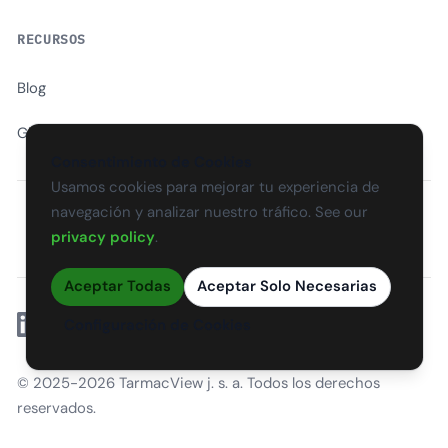
RECURSOS
Blog
Glosario
Consentimiento de Cookies
Usamos cookies para mejorar tu experiencia de
navegación y analizar nuestro tráfico. See our
EN
CS
SK
DE
PL
HU
ES
FR
privacy policy
.
Aceptar Todas
Aceptar Solo Necesarias
Linkedin
Configuración de Cookies
© 2025-2026 TarmacView j. s. a. Todos los derechos
reservados.