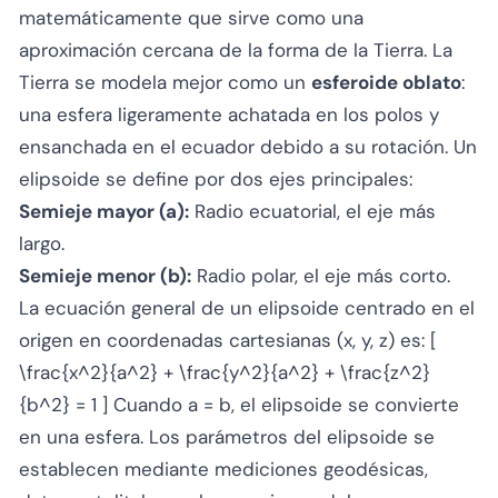
matemáticamente que sirve como una
aproximación cercana de la forma de la Tierra. La
Tierra se modela mejor como un
esferoide oblato
:
una esfera ligeramente achatada en los polos y
ensanchada en el ecuador debido a su rotación. Un
elipsoide se define por dos ejes principales:
Semieje mayor (a):
Radio ecuatorial, el eje más
largo.
Semieje menor (b):
Radio polar, el eje más corto.
La ecuación general de un elipsoide centrado en el
origen en coordenadas cartesianas (x, y, z) es: [
\frac{x^2}{a^2} + \frac{y^2}{a^2} + \frac{z^2}
{b^2} = 1 ] Cuando
a = b
, el elipsoide se convierte
en una esfera. Los parámetros del elipsoide se
establecen mediante mediciones geodésicas,