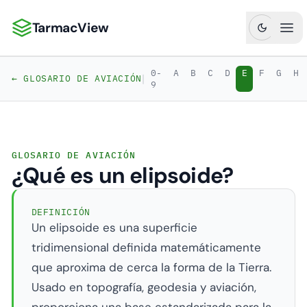
TarmacView
TarmacView: Análisis de Aviación de Precisión
Abr
0-
A
B
C
D
E
F
G
H
|
← GLOSARIO DE AVIACIÓN
9
GLOSARIO DE AVIACIÓN
¿Qué es un elipsoide?
DEFINICIÓN
Un elipsoide es una superficie
tridimensional definida matemáticamente
que aproxima de cerca la forma de la Tierra.
Usado en topografía, geodesia y aviación,