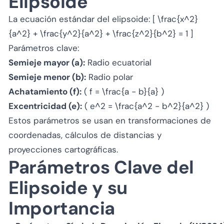
Elipsoide
La ecuación estándar del elipsoide: [ \frac{x^2}
{a^2} + \frac{y^2}{a^2} + \frac{z^2}{b^2} = 1 ]
Parámetros clave:
Semieje mayor (a):
Radio ecuatorial
Semieje menor (b):
Radio polar
Achatamiento (f):
( f = \frac{a - b}{a} )
Excentricidad (e):
( e^2 = \frac{a^2 - b^2}{a^2} )
Estos parámetros se usan en transformaciones de
coordenadas, cálculos de distancias y
proyecciones cartográficas.
Parámetros Clave del
Elipsoide y su
Importancia