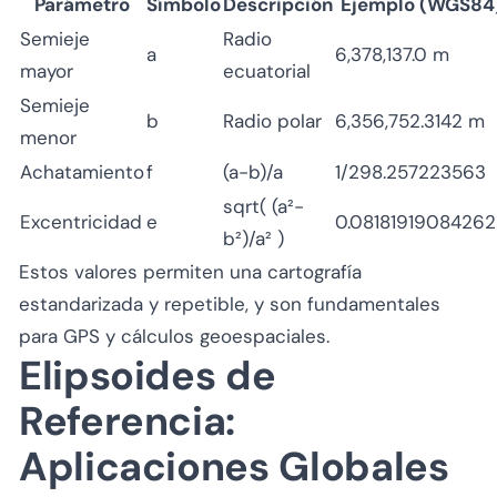
Parámetro
Símbolo
Descripción
Ejemplo (WGS84
Semieje
Radio
a
6,378,137.0 m
mayor
ecuatorial
Semieje
b
Radio polar
6,356,752.3142 m
menor
Achatamiento
f
(a-b)/a
1/298.257223563
sqrt( (a²-
Excentricidad
e
0.08181919084262
b²)/a² )
Estos valores permiten una cartografía
estandarizada y repetible, y son fundamentales
para GPS y cálculos geoespaciales.
Elipsoides de
Referencia:
Aplicaciones Globales