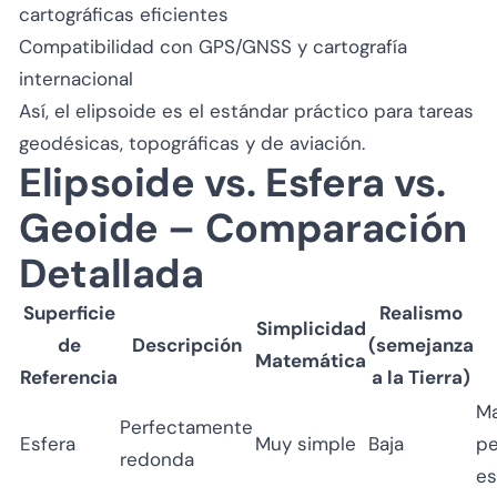
cartográficas eficientes
Compatibilidad con GPS/GNSS y cartografía
internacional
Así, el elipsoide es el estándar práctico para tareas
geodésicas, topográficas y de aviación.
Elipsoide vs. Esfera vs.
Geoide – Comparación
Detallada
Superficie
Realismo
Simplicidad
de
Descripción
(semejanza
Matemática
Referencia
a la Tierra)
Ma
Perfectamente
Esfera
Muy simple
Baja
p
redonda
es