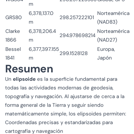
m
6,378,137.0
Norteamérica
GRS80
298.257222101
m
(NAD83)
Clarke
6,378,206.4
Norteamérica
294.978698214
1866
m
(NAD27)
Bessel
6,377,397.155
Europa,
299.1528128
1841
m
Japón
Resumen
Un
elipsoide
es la superficie fundamental para
todas las actividades modernas de geodesia,
topografía y navegación. Al ajustarse de cerca a la
forma general de la Tierra y seguir siendo
matemáticamente simple, los elipsoides permiten:
Coordenadas precisas y estandarizadas para
cartografía y navegación