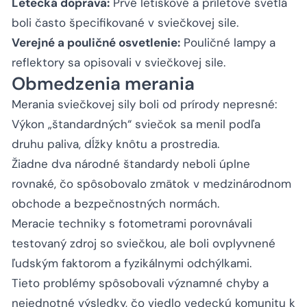
Letecká doprava:
Prvé letiskové a príletové svetlá
boli často špecifikované v sviečkovej sile.
Verejné a pouličné osvetlenie:
Pouličné lampy a
reflektory sa opisovali v sviečkovej sile.
Obmedzenia merania
Merania sviečkovej sily boli od prírody nepresné:
Výkon „štandardných“ sviečok sa menil podľa
druhu paliva, dĺžky knôtu a prostredia.
Žiadne dva národné štandardy neboli úplne
rovnaké, čo spôsobovalo zmätok v medzinárodnom
obchode a bezpečnostných normách.
Meracie techniky s fotometrami porovnávali
testovaný zdroj so sviečkou, ale boli ovplyvnené
ľudským faktorom a fyzikálnymi odchýlkami.
Tieto problémy spôsobovali významné chyby a
nejednotné výsledky, čo viedlo vedeckú komunitu k