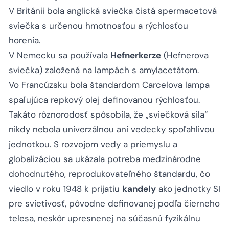
V Británii bola anglická sviečka čistá spermacetová
sviečka s určenou hmotnosťou a rýchlosťou
horenia.
V Nemecku sa používala
Hefnerkerze
(Hefnerova
sviečka) založená na lampách s amylacetátom.
Vo Francúzsku bola štandardom Carcelova lampa
spaľujúca repkový olej definovanou rýchlosťou.
Takáto rôznorodosť spôsobila, že „sviečková sila“
nikdy nebola univerzálnou ani vedecky spoľahlivou
jednotkou. S rozvojom vedy a priemyslu a
globalizáciou sa ukázala potreba medzinárodne
dohodnutého, reprodukovateľného štandardu, čo
viedlo v roku 1948 k prijatiu
kandely
ako jednotky SI
pre svietivosť, pôvodne definovanej podľa čierneho
telesa, neskôr upresnenej na súčasnú fyzikálnu