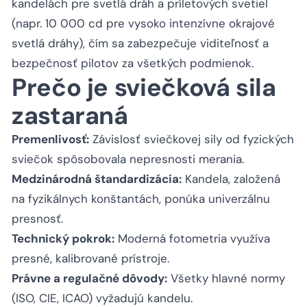
kandelách pre svetlá dráh a príletových svetiel
(napr. 10 000 cd pre vysoko intenzívne okrajové
svetlá dráhy), čím sa zabezpečuje viditeľnosť a
bezpečnosť pilotov za všetkých podmienok.
Prečo je sviečková sila
zastaraná
Premenlivosť:
Závislosť sviečkovej sily od fyzických
sviečok spôsobovala nepresnosti merania.
Medzinárodná štandardizácia:
Kandela, založená
na fyzikálnych konštantách, ponúka univerzálnu
presnosť.
Technický pokrok:
Moderná fotometria využíva
presné, kalibrované prístroje.
Právne a regulačné dôvody:
Všetky hlavné normy
(ISO, CIE, ICAO) vyžadujú kandelu.