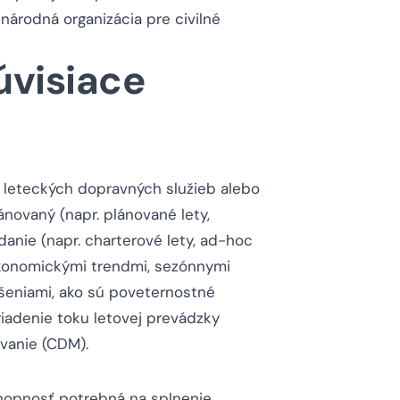
árodná organizácia pre civilné
úvisiace
u leteckých dopravných služieb alebo
novaný (napr. plánované lety,
anie (napr. charterové lety, ad-hoc
ekonomickými trendmi, sezónnymi
eniami, ako sú poveternostné
riadenie toku letovej prevádzky
vanie (CDM).
opnosť potrebná na splnenie