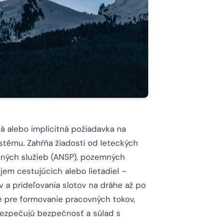
ná alebo implicitná požiadavka na
ystému. Zahŕňa žiadosti od leteckých
ačných služieb (ANSP), pozemných
jem cestujúcich alebo lietadiel –
 a prideľovania slotov na dráhe až po
é pre formovanie pracovných tokov,
abezpečujú bezpečnosť a súlad s