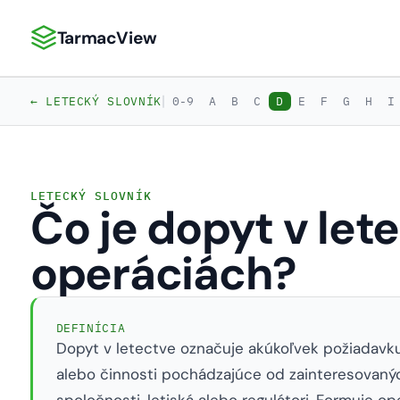
TarmacView
TarmacView: Precízna letecká analytika
|
← LETECKÝ SLOVNÍK
0-9
A
B
C
D
E
F
G
H
I
LETECKÝ SLOVNÍK
Čo je dopyt v let
operáciách?
DEFINÍCIA
Dopyt v letectve označuje akúkoľvek požiadavku 
alebo činnosti pochádzajúce od zainteresovanýc
spoločnosti, letiská alebo regulátori. Formuje o