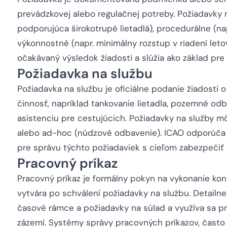
prevádzkovej alebo regulačnej potreby. Požiadavky 
podporujúca širokotrupé lietadlá), procedurálne (nap
výkonnostné (napr. minimálny rozstup v riadení leto
očakávaný výsledok žiadosti a slúžia ako základ pr
Požiadavka na službu
Požiadavka na službu je oficiálne podanie žiadosti
činnosť, napríklad tankovanie lietadla, pozemné odb
asistenciu pre cestujúcich. Požiadavky na služby m
alebo ad-hoc (núdzové odbavenie). ICAO odporúča
pre správu týchto požiadaviek s cieľom zabezpečiť 
Pracovný príkaz
Pracovný príkaz je formálny pokyn na vykonanie konk
vytvára po schválení požiadavky na službu. Detailne
časové rámce a požiadavky na súlad a využíva sa pre
zázemí. Systémy správy pracovných príkazov, čast