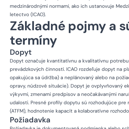
medzinárodnými normami, ako ich ustanovuje Medzin
letectvo (ICAO).
Základné pojmy a s
termíny
Dopyt
Dopyt označuje kvantitatívnu a kvalitatívnu potreb
prevádzkových činností. ICAO rozdeľuje dopyt na plá
opakujúca sa údržba) a neplánovaný alebo na požiad
opravy, núdzové situácie). Dopyt je ovplyvňovaný 
výkyvmi, zmenami predpisov a neočakávanými naruš
udalosti. Presné profily dopytu sú rozhodujúce pre 
(ATFM), hodnotenie kapacít a kolaboratívne rozhodo
Požiadavka
Požiadavka je dokumentovaná podmienka alebo sch