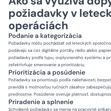
Ako sa využíva dopy
požiadavky v letec
operáciách
Podanie a kategorizácia
Požiadavky môžu pochádzať od leteckých spoločností
podávajú sa cez digitálne portály, rádio alebo papie
požiadavky podľa typu, ovplyvneného systému a p
zefektívňuje smerovanie a prioritizáciu.
Prioritizácia a posúdenie
Požiadavky sa prioritizujú podľa naliehavosti, bez
pravidlá s možnosťou ručných zásahov zabezpečujú, 
prednostne. Posúdenie overuje platnosť, dostupnosť
Priradenie a splnenie
Schválené požiadavky sa menia na pracovné príkazy 