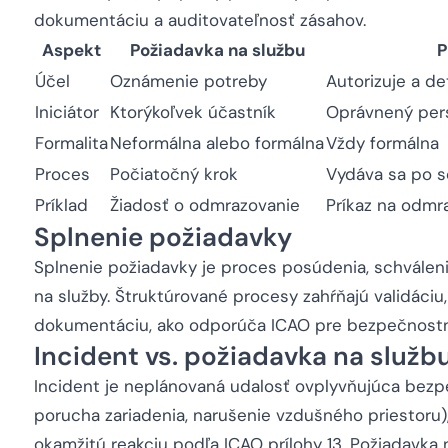
dokumentáciu a auditovateľnosť zásahov.
Aspekt
Požiadavka na službu
P
Účel
Oznámenie potreby
Autorizuje a de
Iniciátor
Ktorýkoľvek účastník
Oprávnený per
Formalita
Neformálna alebo formálna
Vždy formálna
Proces
Počiatočný krok
Vydáva sa po s
Príklad
Žiadosť o odmrazovanie
Príkaz na odmr
Splnenie požiadavky
Splnenie požiadavky je proces posúdenia, schváleni
na služby. Štruktúrované procesy zahŕňajú validáciu, 
dokumentáciu, ako odporúča ICAO pre bezpečnostne
Incident vs. požiadavka na služb
Incident je neplánovaná udalosť ovplyvňujúca bezp
porucha zariadenia, narušenie vzdušného priestoru),
okamžitú reakciu podľa ICAO prílohy 13. Požiadavka 