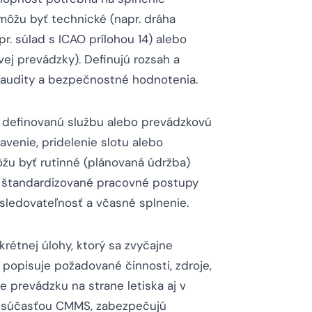
môžu byť technické (napr. dráha
r. súlad s ICAO prílohou 14) alebo
vej prevádzky). Definujú rozsah a
e audity a bezpečnostné hodnotenia.
 o definovanú službu alebo prevádzkovú
avenie, pridelenie slotu alebo
ôžu byť rutinné (plánovaná údržba)
 štandardizované pracovné postupy
sledovateľnosť a včasné splnenie.
rétnej úlohy, ktorý sa zvyčajne
 popisuje požadované činnosti, zdroje,
 prevádzku na strane letiska aj v
o súčasťou CMMS, zabezpečujú