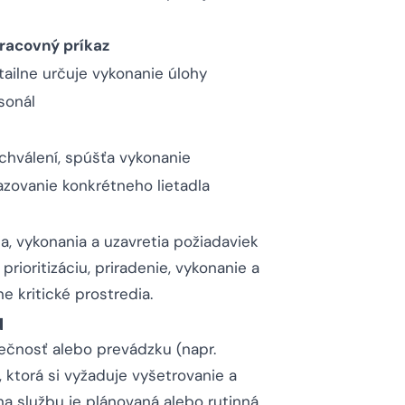
racovný príkaz
tailne určuje vykonanie úlohy
sonál
chválení, spúšťa vykonanie
azovanie konkrétneho lietadla
a, vykonania a uzavretia požiadaviek
prioritizáciu, priradenie, vykonanie a
 kritické prostredia.
u
ečnosť alebo prevádzku (napr.
 ktorá si vyžaduje vyšetrovanie a
na službu je plánovaná alebo rutinná