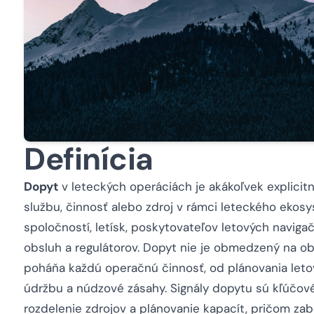
Definícia
Dopyt
v leteckých operáciách je akákoľvek explicit
službu, činnosť alebo zdroj v rámci leteckého ekos
spoločností, letísk, poskytovateľov letových navig
obsluh a regulátorov. Dopyt nie je obmedzený na ob
poháňa každú operačnú činnosť, od plánovania letov
údržbu a núdzové zásahy. Signály dopytu sú kľúčov
rozdelenie zdrojov a plánovanie kapacít, pričom z