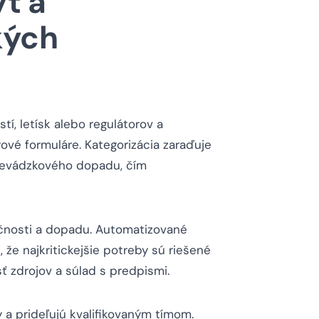
t a
kých
, letísk alebo regulátorov a
rové formuláre. Kategorizácia zaraďuje
revádzkového dopadu, čím
pečnosti a dopadu. Automatizované
že najkritickejšie potreby sú riešené
 zdrojov a súlad s predpismi.
a prideľujú kvalifikovaným tímom.