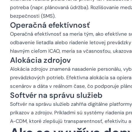
potreba (napr. plánovaná údržba). Rozlišovanie medz
bezpečnosti (SMS).
Operačná efektívnosť
Operačná efektívnosť sa meria tým, ako efektívne s
odbavenie lietadla alebo riadenie letovej prevádzky
hlavným cieľom ICAO, meria sa včasnosťou, ukazovat
Alokácia zdrojov
Alokácia zdrojov znamená nasadenie personálu, vyba
prevádzkových potrieb. Efektívna alokácia sa opiera
scenárov a dáta v reálnom čase, čo podporuje pláno
Softvér na správu služieb
Softvér na správu služieb zahŕňa digitálne platform
príkazov a zdrojov. Príkladmi sú systémy riadenia p
A-CDM, ktoré zlepšujú transparentnosť, efektivitu a