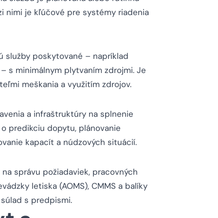
i nimi je kľúčové pre systémy riadenia
ú služby poskytované – napríklad
 – s minimálnym plytvaním zdrojmi. Je
eľmi meškania a využitím zdrojov.
venia a infraštruktúry na splnenie
 o predikciu dopytu, plánovanie
vanie kapacít a núdzových situácií.
y na správu požiadaviek, pracovných
revádzky letiska (AOMS), CMMS a balíky
 súlad s predpismi.