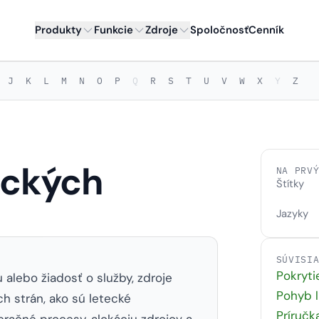
Produkty
Funkcie
Zdroje
Spoločnosť
Cenník
J
K
L
M
N
O
P
Q
R
S
T
U
V
W
X
Y
Z
eckých
NA PRV
Štítky
Jazyky
SÚVISI
Pokryti
alebo žiadosť o služby, zdroje
Pohyb l
h strán, ako sú letecké
Príručk
peračné procesy, alokáciu zdrojov a