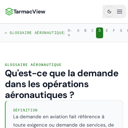
TarmacView
TarmacView : Analyses aéronautiques de précision
Ouv
0-
A
B
C
D
E
F
G
|
← GLOSSAIRE AÉRONAUTIQUE
9
GLOSSAIRE AÉRONAUTIQUE
Qu'est-ce que la demande
dans les opérations
aéronautiques ?
DÉFINITION
La demande en aviation fait référence à
toute exigence ou demande de services, de