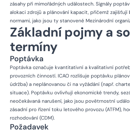
zásahy při mimořádných událostech. Signály poptávk
alokaci zdrojů a plánování kapacit, přičemž zajišťu
normami, jako jsou ty stanovené Mezinárodní organizac
Základní pojmy a so
termíny
Poptávka
Poptávka označuje kvantitativní a kvalitativní pot
provozních činností. ICAO rozlišuje poptávku pláno
údržba) a neplánovanou či na vyžádání (např. chart
situace). Poptávku ovlivňují ekonomické trendy, sez
neočekávaná narušení, jako jsou povětrnostní událos
zásadní pro řízení toku letového provozu (ATFM), ho
rozhodování (CDM).
Požadavek