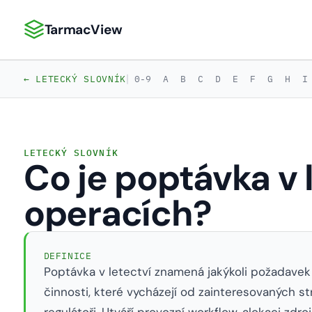
TarmacView
TarmacView: Precizní letecká analytika
|
← LETECKÝ SLOVNÍK
0-9
A
B
C
D
E
F
G
H
I
LETECKÝ SLOVNÍK
Co je poptávka v
operacích?
DEFINICE
Poptávka v letectví znamená jakýkoli požadavek
činnosti, které vycházejí od zainteresovaných str
regulátoři. Utváří provozní workflow, alokaci zdroj