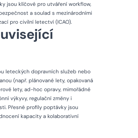
y jsou klíčové pro utváření workflow,
jí bezpečnost a soulad s mezinárodními
í pro civilní letectví (ICAO).
uvisející
řebu leteckých dopravních služeb nebo
vanou (např. plánované lety, opakovaná
erové lety, ad-hoc opravy, mimořádné
ónní výkyvy, regulační změny i
ti. Přesné profily poptávky jsou
dnocení kapacity a kolaborativní