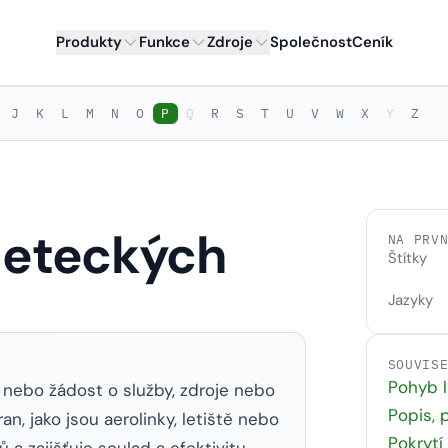
Produkty
Funkce
Zdroje
Společnost
Ceník
J
K
L
M
N
O
P
Q
R
S
T
U
V
W
X
Y
Z
 leteckých
NA PRV
Štítky
Jazyky
SOUVIS
Pohyb l
 nebo žádost o služby, zdroje nebo
Popis, 
an, jako jsou aerolinky, letiště nebo
Pokrytí
ů a zajišťuje soulad a efektivitu