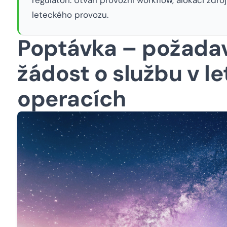
leteckého provozu.
Poptávka – požada
žádost o službu v l
operacích