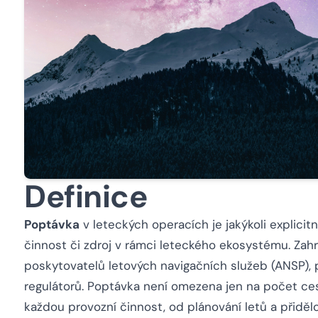
Definice
Poptávka
v leteckých operacích je jakýkoli explicit
činnost či zdroj v rámci leteckého ekosystému. Zahrn
poskytovatelů letových navigačních služeb (ANSP),
regulátorů. Poptávka není omezena jen na počet ces
každou provozní činnost, od plánování letů a přiděl