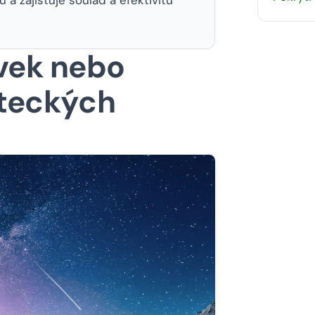
vek nebo
eteckých