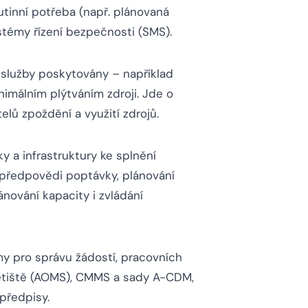
utinní potřeba (např. plánovaná
stémy řízení bezpečnosti (SMS).
u služby poskytovány – například
nimálním plýtváním zdroji. Jde o
elů zpoždění a využití zdrojů.
 a infrastruktury ke splnění
a předpovědi poptávky, plánování
nování kapacity i zvládání
rmy pro správu žádostí, pracovních
 letiště (AOMS), CMMS a sady A-CDM,
 předpisy.