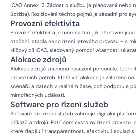
ICAO Annex 13. Žádost o službu je plánovaná nebo r
údržba). Rozlišování těchto pojmů je zásadní pro sy
Provozní efektivita
Provozní efektivita je měřena tím, jak efektivně jso
otočení letadla nebo řízení letového provozu – s mi
klíčový cíl ICAO, sledovaný pomocí včasnosti, ukazat
Alokace zdrojů
Alokace zdrojů znamená nasazení personálu, techniky
provozních potřeb. Efektivní alokace je založena n
scénářů a datech v reálném čase, což podporuje plá
mimořádných událostí.
Software pro řízení služeb
Software pro řízení služeb zahrnuje digitální platfo
příkazů a zdrojů. Patří sem systémy řízení provozu
které zlepšují transparentnost, efektivitu i soulad s