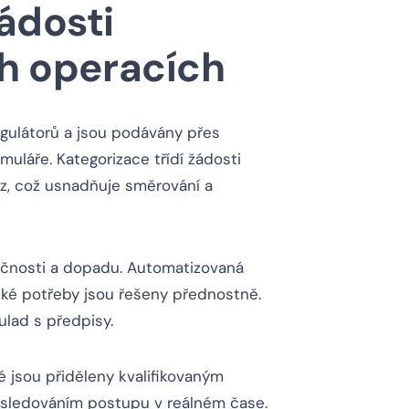
ádosti
ch operacích
egulátorů a jsou podávány přes
rmuláře. Kategorizace třídí žádosti
z, což usnadňuje směrování a
pečnosti a dopadu. Automatizovaná
tické potřeby jsou řešeny přednostně.
ulad s předpisy.
é jsou přiděleny kvalifikovaným
a sledováním postupu v reálném čase.