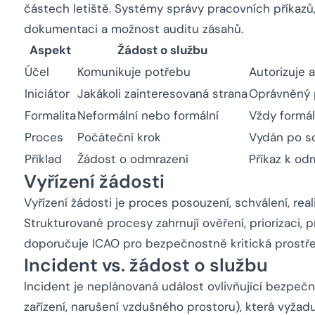
částech letiště. Systémy správy pracovních příkazů,
dokumentaci a možnost auditu zásahů.
Aspekt
Žádost o službu
Účel
Komunikuje potřebu
Autorizuje 
Iniciátor
Jakákoli zainteresovaná strana
Oprávněný 
Formalita
Neformální nebo formální
Vždy formál
Proces
Počáteční krok
Vydán po sc
Příklad
Žádost o odmrazení
Příkaz k od
Vyřízení žádosti
Vyřízení žádosti je proces posouzení, schválení, real
Strukturované procesy zahrnují ověření, priorizaci, 
doporučuje ICAO pro bezpečnostně kritická prostře
Incident vs. žádost o službu
Incident je neplánovaná událost ovlivňující bezpeč
zařízení, narušení vzdušného prostoru), která vyžad