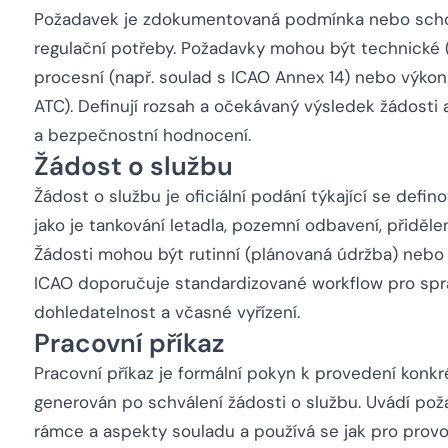
Požadavek je zdokumentovaná podmínka nebo schop
regulační potřeby. Požadavky mohou být technické (n
procesní (např. soulad s ICAO Annex 14) nebo výkon
ATC). Definují rozsah a očekávaný výsledek žádosti a
a bezpečnostní hodnocení.
Žádost o službu
Žádost o službu je oficiální podání týkající se defi
jako je tankování letadla, pozemní odbavení, přidělen
Žádosti mohou být rutinní (plánovaná údržba) nebo
ICAO doporučuje standardizované workflow pro správ
dohledatelnost a včasné vyřízení.
Pracovní příkaz
Pracovní příkaz je formální pokyn k provedení konkré
generován po schválení žádosti o službu. Uvádí pož
rámce a aspekty souladu a používá se jak pro provoz