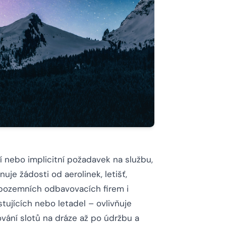
ní nebo implicitní požadavek na službu,
uje žádosti od aerolinek, letišť,
 pozemních odbavovacích firem i
tujících nebo letadel – ovlivňuje
ování slotů na dráze až po údržbu a