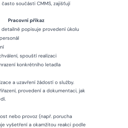
 často součásti CMMS, zajišťují
Pracovní příkaz
a detailně popisuje provedení úkolu
personál
ní
hválení, spouští realizaci
mrazení konkrétního letadla
izace a uzavření žádostí o služby.
přiřazení, provedení a dokumentaci, jak
dí.
nost nebo provoz (např. porucha
uje vyšetření a okamžitou reakci podle