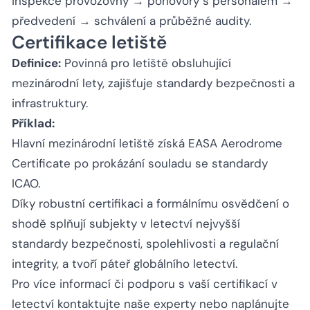
inspekce provozovny → pohovory s personálem →
předvedení → schválení a průběžné audity.
Certifikace letiště
Definice:
Povinná pro letiště obsluhující
mezinárodní lety, zajišťuje standardy bezpečnosti a
infrastruktury.
Příklad:
Hlavní mezinárodní letiště získá EASA Aerodrome
Certificate po prokázání souladu se standardy
ICAO.
Díky robustní certifikaci a formálnímu osvědčení o
shodě splňují subjekty v letectví nejvyšší
standardy bezpečnosti, spolehlivosti a regulační
integrity, a tvoří páteř globálního letectví.
Pro více informací či podporu s vaší certifikací v
letectví
kontaktujte naše experty
nebo
naplánujte