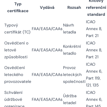
Klíčový
Typ
Vydává
Rozsah
referenční
certifikace
standard
ICAO
Typový
Návrh
FAA/EASA/CAAs
Annex 8,
certifikát (TC)
letadla
Part 21
Osvědčení o
ICAO
Konkrétní
letové
FAA/EASA/CAAs
Annex 8,
letadlo
způsobilosti
Part 21
ICAO
Osvědčení
Provoz
Annex 6,
leteckého
FAA/EASA/CAAs
leteckých
Part 119,
provozovatele
společností
121, 135
Schválení
ICAO
Údržba
údržbové
FAA/EASA/CAAs
Annex 6,
letadel
organizace
Part 145