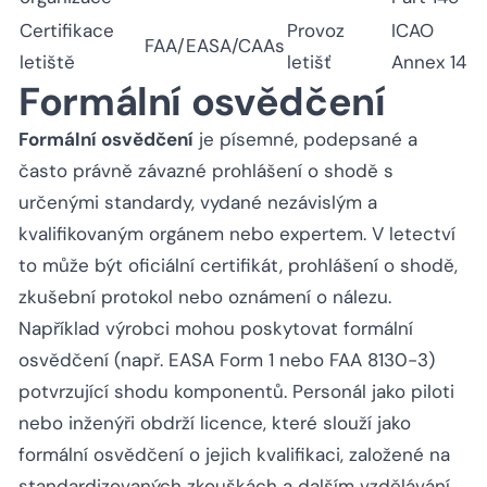
Certifikace
Provoz
ICAO
FAA/EASA/CAAs
letiště
letišť
Annex 14
Formální osvědčení
Formální osvědčení
je písemné, podepsané a
často právně závazné prohlášení o shodě s
určenými standardy, vydané nezávislým a
kvalifikovaným orgánem nebo expertem. V letectví
to může být oficiální certifikát, prohlášení o shodě,
zkušební protokol nebo oznámení o nálezu.
Například výrobci mohou poskytovat formální
osvědčení (např. EASA Form 1 nebo FAA 8130-3)
potvrzující shodu komponentů. Personál jako piloti
nebo inženýři obdrží licence, které slouží jako
formální osvědčení o jejich kvalifikaci, založené na
standardizovaných zkouškách a dalším vzdělávání.