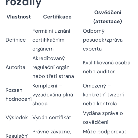
rozdíly
Osvědčení
Vlastnost
Certifikace
(attestace)
Formální uznání
Odborný
Definice
certifikačním
posudek/zpráva
orgánem
experta
Akreditovaný
Kvalifikovaná osoba
Autorita
regulační orgán
nebo auditor
nebo třetí strana
Komplexní –
Omezený –
Rozsah
vyžadována plná
konkrétní tvrzení
hodnocení
shoda
nebo kontrola
Vydána zpráva o
Výsledek
Vydán certifikát
osvědčení
Právně závazné,
Může podporovat
Regulační