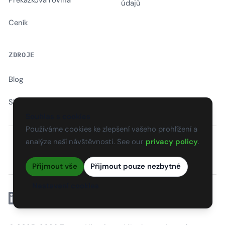
Překážková rovina
údajů
Ceník
ZDROJE
Blog
Slovník
Souhlas s cookies
Používáme cookies ke zlepšení vašeho prohlížení a
analýze naší návštěvnosti. See our
privacy policy
.
EN
CS
SK
DE
PL
HU
ES
FR
Přijmout vše
Přijmout pouze nezbytné
Nastavení cookies
Linkedin