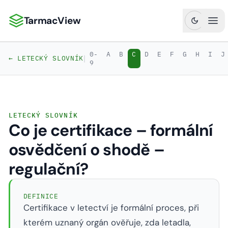
TarmacView
TarmacView: Precizní letecká analytika
Ote
0-
A
B
C
D
E
F
G
H
I
J
|
← LETECKÝ SLOVNÍK
9
LETECKÝ SLOVNÍK
Co je certifikace – formální
osvědčení o shodě –
regulační?
DEFINICE
Certifikace v letectví je formální proces, při
kterém uznaný orgán ověřuje, zda letadla,