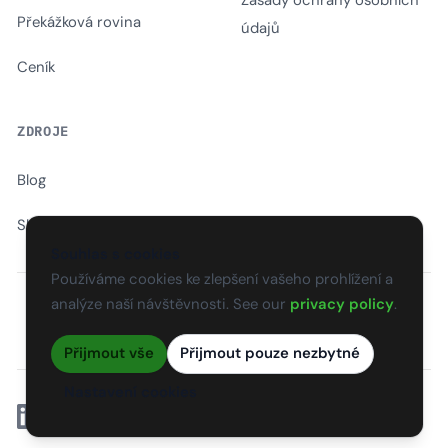
Zásady ochrany osobních
Překážková rovina
údajů
Ceník
ZDROJE
Blog
Slovník
Souhlas s cookies
Používáme cookies ke zlepšení vašeho prohlížení a
analýze naší návštěvnosti. See our
privacy policy
.
EN
CS
SK
DE
PL
HU
ES
FR
Přijmout vše
Přijmout pouze nezbytné
Nastavení cookies
Linkedin