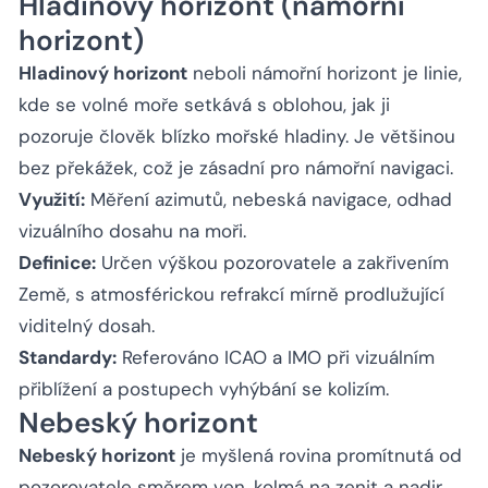
Hladinový horizont (námořní
horizont)
Hladinový horizont
neboli námořní horizont je linie,
kde se volné moře setkává s oblohou, jak ji
pozoruje člověk blízko mořské hladiny. Je většinou
bez překážek, což je zásadní pro námořní navigaci.
Využití:
Měření azimutů, nebeská navigace, odhad
vizuálního dosahu na moři.
Definice:
Určen výškou pozorovatele a zakřivením
Země, s atmosférickou refrakcí mírně prodlužující
viditelný dosah.
Standardy:
Referováno ICAO a IMO při vizuálním
přiblížení a postupech vyhýbání se kolizím.
Nebeský horizont
Nebeský horizont
je myšlená rovina promítnutá od
pozorovatele směrem ven, kolmá na zenit a nadir,