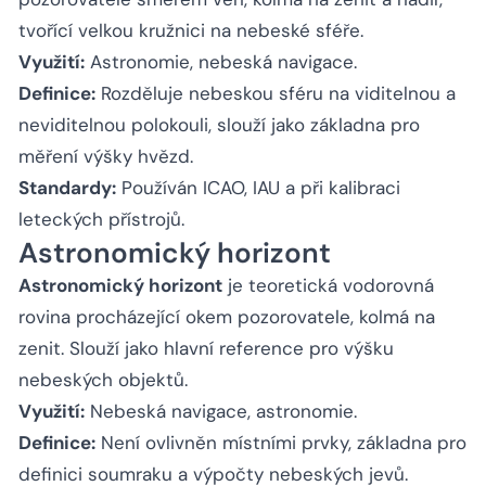
tvořící velkou kružnici na nebeské sféře.
Využití:
Astronomie, nebeská navigace.
Definice:
Rozděluje nebeskou sféru na viditelnou a
neviditelnou polokouli, slouží jako základna pro
měření výšky hvězd.
Standardy:
Používán ICAO, IAU a při kalibraci
leteckých přístrojů.
Astronomický horizont
Astronomický horizont
je teoretická vodorovná
rovina procházející okem pozorovatele, kolmá na
zenit. Slouží jako hlavní reference pro výšku
nebeských objektů.
Využití:
Nebeská navigace, astronomie.
Definice:
Není ovlivněn místními prvky, základna pro
definici soumraku a výpočty nebeských jevů.