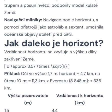
trupem a posun hvězd, podpořily model kulaté
Země.
Navigační milníky:
Navigace podle horizontu, s
pomocí přístrojů jako astroláb a sextant, umožnila
oceánské objevy staletí před GPS.
Jak daleko je horizont?
Vzdálenost horizontu se zvyšuje s výškou díky
zakřivení Země.
[ d \approx 3,57 \times \sqrt{h} ]
Příklad:
Oči ve výšce 1,7 m: horizont ≈ 4,7 km, na
útesu 10 m: ≈ 11,3 km, z Everestu (8 848 m): ≈ 336
km.
Výška pozorovatele
Vzdálenost k horizontu
(m)
(km)
1,5
4,4