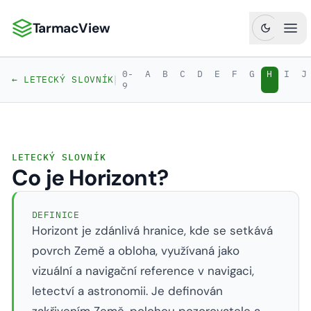
TarmacView
TarmacView: Precizní letecká analytika
Ote
0-
A
B
C
D
E
F
G
H
I
J
|
← LETECKÝ SLOVNÍK
9
LETECKÝ SLOVNÍK
Co je Horizont?
DEFINICE
Horizont je zdánlivá hranice, kde se setkává
povrch Země a obloha, využívaná jako
vizuální a navigační reference v navigaci,
letectví a astronomii. Je definován