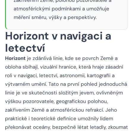
zakřivením Země, polohou pozorovatele a
atmosférickými podmínkami a umožňuje
měření směru, výšky a perspektivy.
Horizont v navigaci a
letectví
Horizont
je zdánlivá linie, kde se povrch Země a
obloha sbíhají, vizuální hranice, která hraje zásadní
roli v navigaci, letectví, astronomii, kartografii a
výtvarném umění. Tato na první pohled jednoduchá
linie je ve skutečnosti složitým jevem, ovlivněným
výškou pozorovatele, geografickou polohou,
zakřivením Země a atmosférickou refrakcí. Jeho
praktické i teoretické definice umožnily lidem
překonávat oceány, bezpečně létat letadly, zkoumat