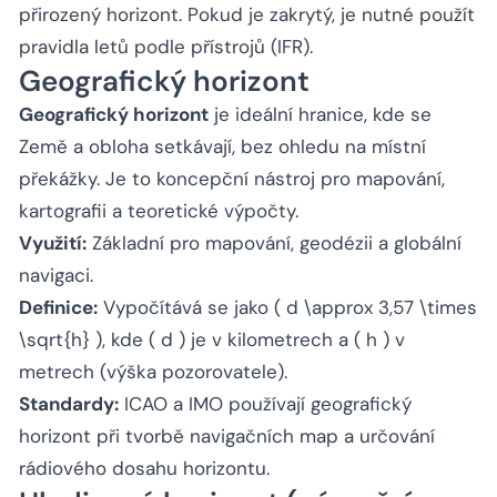
přirozený horizont. Pokud je zakrytý, je nutné použít
pravidla letů podle přístrojů (IFR).
Geografický horizont
Geografický horizont
je ideální hranice, kde se
Země a obloha setkávají, bez ohledu na místní
překážky. Je to koncepční nástroj pro mapování,
kartografii a teoretické výpočty.
Využití:
Základní pro mapování, geodézii a globální
navigaci.
Definice:
Vypočítává se jako ( d \approx 3,57 \times
\sqrt{h} ), kde ( d ) je v kilometrech a ( h ) v
metrech (výška pozorovatele).
Standardy:
ICAO a IMO používají geografický
horizont při tvorbě navigačních map a určování
rádiového dosahu horizontu.