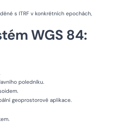
aděné s ITRF v konkrétních epochách,
ystém WGS 84:
.
avního poledníku.
soidem.
ální geoprostorové aplikace.
kem.