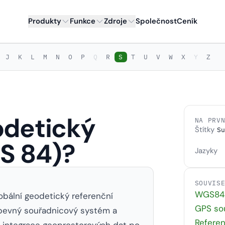
Produkty
Funkce
Zdroje
Společnost
Ceník
J
K
L
M
N
O
P
Q
R
S
T
U
V
W
X
Y
Z
odetický
NA PRV
Štítky
Su
S 84)?
Jazyky
SOUVIS
WGS84 
bální geodetický referenční
GPS so
-pevný souřadnicový systém a
Refere
a integrace geoprostorových dat po