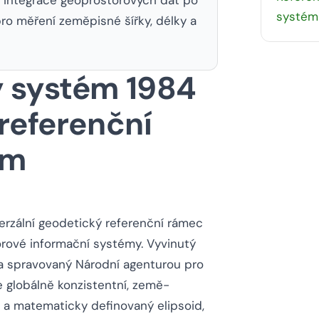
systém
ro měření zeměpisné šířky, délky a
 systém 1984
referenční
ém
erzální geodetický referenční rámec
orové informační systémy. Vyvinutý
a spravovaný Národní agenturou pro
 globálně konzistentní, země-
a matematicky definovaný elipsoid,