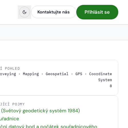
Přihlásit se
Kontaktujte nás
NÍ POHLED
rveying · Mapping · Geospatial · GPS · Coordinate
System
8
EJÍCÍ POJMY
(Světový geodetický systém 1984)
uřadnice
nční datový bod a počátek souřadnicového