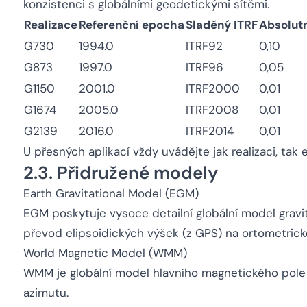
konzistenci s globálními geodetickými sítěmi.
Realizace
Referenční epocha
Sladěný ITRF
Absolutn
G730
1994.0
ITRF92
0,10
G873
1997.0
ITRF96
0,05
G1150
2001.0
ITRF2000
0,01
G1674
2005.0
ITRF2008
0,01
G2139
2016.0
ITRF2014
0,01
U přesných aplikací vždy uvádějte jak realizaci, tak
2.3. Přidružené modely
Earth Gravitational Model (EGM)
EGM poskytuje vysoce detailní globální model grav
převod elipsoidických výšek (z GPS) na ortometrické
World Magnetic Model (WMM)
WMM je globální model hlavního magnetického pole 
azimutu.