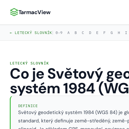
TarmacView
TarmacView: Precizní letecká analytika
|
← LETECKÝ SLOVNÍK
0-9
A
B
C
D
E
F
G
H
I
LETECKÝ SLOVNÍK
Co je Světový ge
systém 1984 (WG
DEFINICE
Světový geodetický systém 1984 (WGS 84) je glo
standard, který definuje země-středěný, země
elipsoid. Je základem GPS, mapování, navigace 