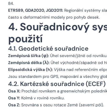
84.
ETRS89, GDA2020, JGD2011:
Regionální systémy sl
často s deformačními modely pro pohyb desek.
4. Souřadnicový s
použití
4.1. Geodetické souřadnice
Zeměpisná šířka (φ):
Úhel severně/jižně od rovníku
Zeměpisná délka (λ):
Úhel východně/západně od hl
Elipsoidická výška (h):
Výška nad referenčním elip
Jsou standardem pro GPS, mapování a všechny glob
4.2. Kartézské souřadnice (ECEF)
Osa X:
Prochází rovníkem a greenwichským polední
Osa Y:
Kolmá v rovině rovníku.
Osa Z:
Srovnána s osou rotace Země (severní pól).