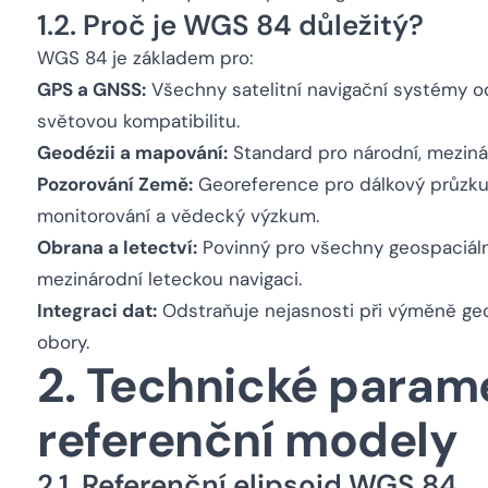
1.2. Proč je WGS 84 důležitý?
WGS 84 je základem pro:
GPS a GNSS:
Všechny satelitní navigační systémy od
světovou kompatibilitu.
Geodézii a mapování:
Standard pro národní, mezinár
Pozorování Země:
Georeference pro dálkový průzku
monitorování a vědecký výzkum.
Obrana a letectví:
Povinný pro všechny geospaciáln
mezinárodní leteckou navigaci.
Integraci dat:
Odstraňuje nejasnosti při výměně geo
obory.
2. Technické param
referenční modely
2.1. Referenční elipsoid WGS 84