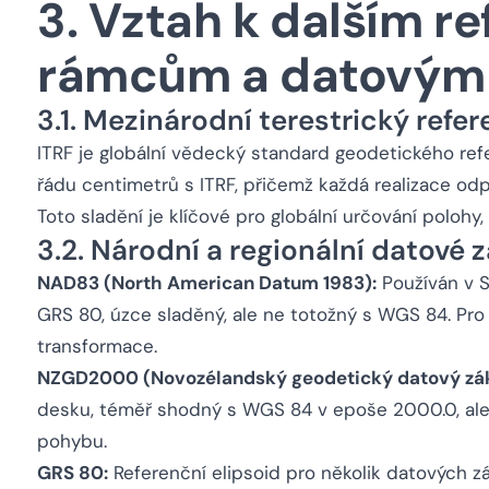
3. Vztah k dalším r
rámcům a datovým
3.1. Mezinárodní terestrický refe
ITRF je globální vědecký standard geodetického re
řádu centimetrů s ITRF, přičemž každá realizace odp
Toto sladění je klíčové pro globální určování polohy
3.2. Národní a regionální datové 
NAD83 (North American Datum 1983):
Používán v S
GRS 80, úzce sladěný, ale ne totožný s WGS 84. Pr
transformace.
NZGD2000 (Novozélandský geodetický datový zák
desku, téměř shodný s WGS 84 v epoše 2000.0, ale
pohybu.
GRS 80:
Referenční elipsoid pro několik datových z