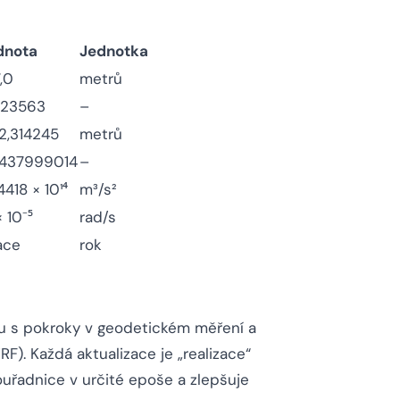
dnota
Jednotka
,0
metrů
223563
–
2,314245
metrů
437999014
–
418 × 10¹⁴
m³/s²
× 10⁻⁵
rad/s
zace
rok
du s pokroky v geodetickém měření a
). Každá aktualizace je „realizace“
souřadnice v určité epoše a zlepšuje