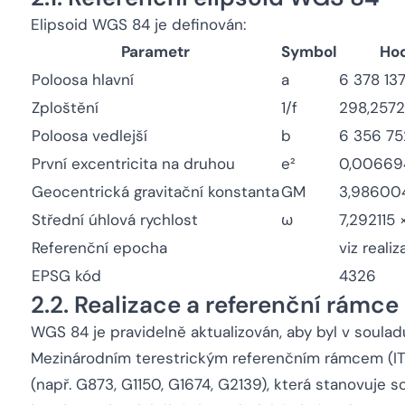
Elipsoid WGS 84 je definován:
Parametr
Symbol
Ho
Poloosa hlavní
a
6 378 137
Zploštění
1/f
298,257
Poloosa vedlejší
b
6 356 75
První excentricita na druhou
e²
0,00669
Geocentrická gravitační konstanta
GM
3,986004
Střední úhlová rychlost
ω
7,292115 
Referenční epocha
viz reali
EPSG kód
4326
2.2. Realizace a referenční rámce
WGS 84 je pravidelně aktualizován, aby byl v soula
Mezinárodním terestrickým referenčním rámcem (ITRF
(např. G873, G1150, G1674, G2139), která stanovuje 