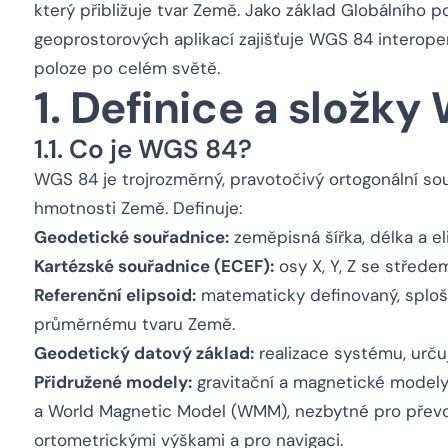
který přibližuje tvar Země. Jako základ Globálního
geoprostorových aplikací zajišťuje WGS 84 interope
poloze po celém světě.
1. Definice a složk
1.1. Co je WGS 84?
WGS 84 je trojrozměrný, pravotočivý ortogonální s
hmotnosti Země. Definuje:
Geodetické souřadnice:
zeměpisná šířka, délka a el
Kartézské souřadnice (ECEF):
osy X, Y, Z se střede
Referenční elipsoid:
matematicky definovaný, splošt
průměrnému tvaru Země.
Geodetický datový základ:
realizace systému, určuj
Přidružené modely:
gravitační a magnetické modely,
a World Magnetic Model (WMM), nezbytné pro převo
ortometrickými výškami a pro navigaci.