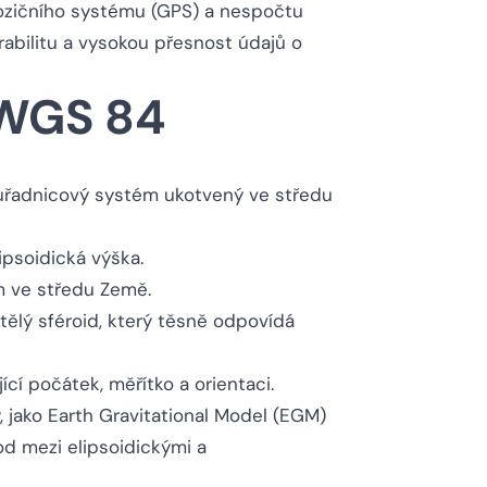
 pozičního systému (GPS) a nespočtu
rabilitu a vysokou přesnost údajů o
y WGS 84
ouřadnicový systém ukotvený ve středu
ipsoidická výška.
m ve středu Země.
ělý sféroid, který těsně odpovídá
ící počátek, měřítko a orientaci.
 jako Earth Gravitational Model (EGM)
d mezi elipsoidickými a