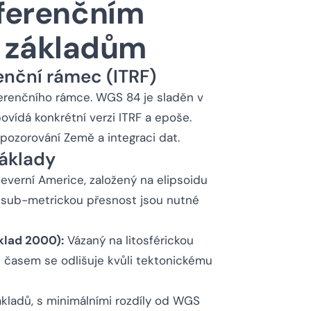
eferenčním
 základům
renční rámec (ITRF)
ferenčního rámce. WGS 84 je sladěn v
ovídá konkrétní verzi ITRF a epoše.
, pozorování Země a integraci dat.
základy
everní Americe, založený na elipsoidu
o sub-metrickou přesnost jsou nutné
lad 2000):
Vázaný na litosférickou
 časem se odlišuje kvůli tektonickému
ákladů, s minimálními rozdíly od WGS