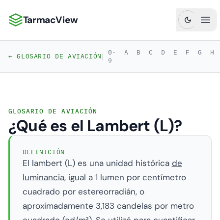
TarmacView
TarmacView: Análisis de Aviación de Precisión
Abr
0-
A
B
C
D
E
F
G
H
|
← GLOSARIO DE AVIACIÓN
9
GLOSARIO DE AVIACIÓN
¿Qué es el Lambert (L)?
DEFINICIÓN
El lambert (L) es una unidad histórica
de
luminancia
, igual a 1 lumen por centímetro
cuadrado por estereorradián, o
aproximadamente 3,183 candelas por metro