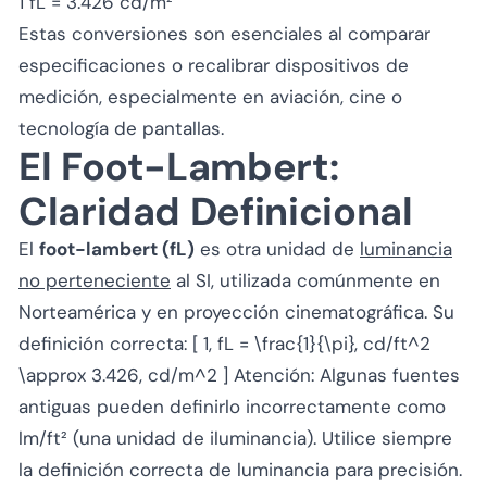
1 fL = 3.426 cd/m²
Estas conversiones son esenciales al comparar
especificaciones o recalibrar dispositivos de
medición, especialmente en aviación, cine o
tecnología de pantallas.
El Foot-Lambert:
Claridad Definicional
El
foot-lambert (fL)
es otra unidad de
luminancia
no perteneciente
al SI, utilizada comúnmente en
Norteamérica y en proyección cinematográfica. Su
definición correcta: [ 1, fL = \frac{1}{\pi}, cd/ft^2
\approx 3.426, cd/m^2 ] Atención: Algunas fuentes
antiguas pueden definirlo incorrectamente como
lm/ft² (una unidad de iluminancia). Utilice siempre
la definición correcta de luminancia para precisión.