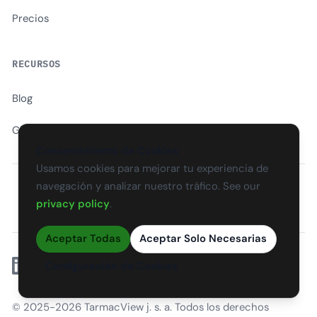
Precios
RECURSOS
Blog
Glosario
Consentimiento de Cookies
Usamos cookies para mejorar tu experiencia de
navegación y analizar nuestro tráfico. See our
EN
CS
SK
DE
PL
HU
ES
FR
privacy policy
.
Aceptar Todas
Aceptar Solo Necesarias
Linkedin
Configuración de Cookies
© 2025-2026 TarmacView j. s. a. Todos los derechos