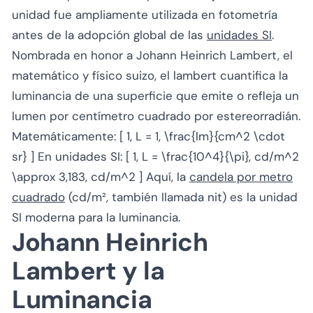
unidad fue ampliamente utilizada en fotometría
antes de la adopción global de las
unidades SI
.
Nombrada en honor a Johann Heinrich Lambert, el
matemático y físico suizo, el lambert cuantifica la
luminancia de una superficie que emite o refleja un
lumen por centímetro cuadrado por estereorradián.
Matemáticamente: [ 1, L = 1, \frac{lm}{cm^2 \cdot
sr} ] En unidades SI: [ 1, L = \frac{10^4}{\pi}, cd/m^2
\approx 3,183, cd/m^2 ] Aquí, la
candela por metro
cuadrado
(cd/m², también llamada nit) es la unidad
SI moderna para la luminancia.
Johann Heinrich
Lambert y la
Luminancia