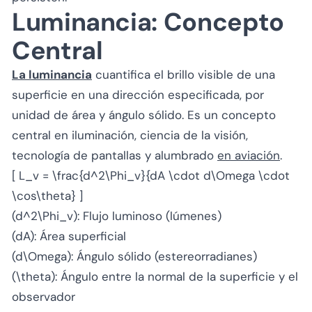
Luminancia: Concepto
Central
La luminancia
cuantifica el brillo visible de una
superficie en una dirección especificada, por
unidad de área y ángulo sólido. Es un concepto
central en iluminación, ciencia de la visión,
tecnología de pantallas y alumbrado
en aviación
.
[ L_v = \frac{d^2\Phi_v}{dA \cdot d\Omega \cdot
\cos\theta} ]
(d^2\Phi_v): Flujo luminoso (lúmenes)
(dA): Área superficial
(d\Omega): Ángulo sólido (estereorradianes)
(\theta): Ángulo entre la normal de la superficie y el
observador