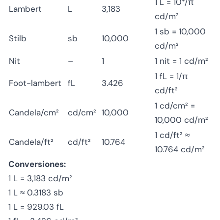
1 L = 10⁴/π
Lambert
L
3,183
cd/m²
1 sb = 10,000
Stilb
sb
10,000
cd/m²
Nit
–
1
1 nit = 1 cd/m²
1 fL = 1/π
Foot-lambert
fL
3.426
cd/ft²
1 cd/cm² =
Candela/cm²
cd/cm²
10,000
10,000 cd/m²
1 cd/ft² ≈
Candela/ft²
cd/ft²
10.764
10.764 cd/m²
Conversiones:
1 L = 3,183 cd/m²
1 L ≈ 0.3183 sb
1 L = 929.03 fL