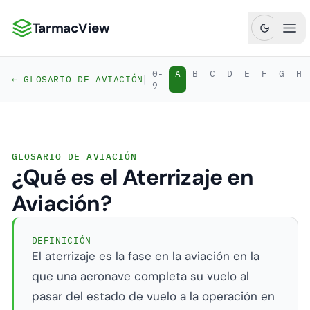
TarmacView
TarmacView: Análisis de Aviación de Precisión
Abr
0-
A
B
C
D
E
F
G
H
|
← GLOSARIO DE AVIACIÓN
9
GLOSARIO DE AVIACIÓN
¿Qué es el Aterrizaje en
Aviación?
DEFINICIÓN
El aterrizaje es la fase en la aviación en la
que una aeronave completa su vuelo al
pasar del estado de vuelo a la operación en