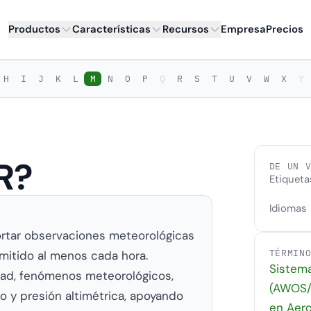
Productos
Características
Recursos
Empresa
Precios
H
I
J
K
L
M
N
O
P
Q
R
S
T
U
V
W
X
Y
R?
DE UN 
Etiqueta
Idiomas
ortar observaciones meteorológicas
TÉRMIN
emitido al menos cada hora.
Sistem
idad, fenómenos meteorológicos,
(AWOS/
o y presión altimétrica, apoyando
en Aer