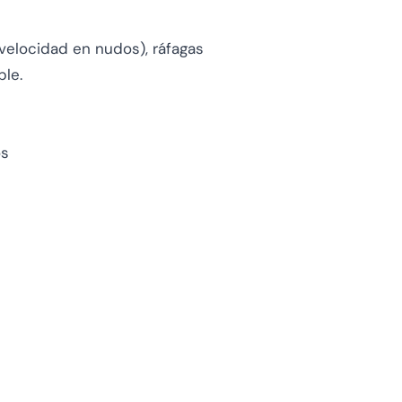
velocidad en nudos), ráfagas
ble.
os