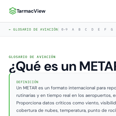
TarmacView
TarmacView: Análisis de Aviación de Precisión
|
← GLOSARIO DE AVIACIÓN
0-9
A
B
C
D
E
F
G
GLOSARIO DE AVIACIÓN
¿Qué es un META
DEFINICIÓN
Un METAR es un formato internacional para rep
rutinarias y en tiempo real en los aeropuertos, 
Proporciona datos críticos como viento, visibil
cobertura de nubes, temperatura, punto de rocí