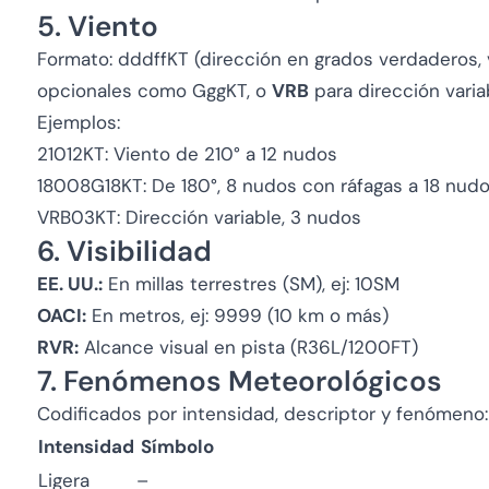
5. Viento
Formato: dddffKT (dirección en grados verdaderos, 
opcionales como GggKT, o
VRB
para dirección varia
Ejemplos:
21012KT: Viento de 210° a 12 nudos
18008G18KT: De 180°, 8 nudos con ráfagas a 18 nud
VRB03KT: Dirección variable, 3 nudos
6. Visibilidad
EE. UU.:
En millas terrestres (SM), ej: 10SM
OACI:
En metros, ej: 9999 (10 km o más)
RVR:
Alcance visual en pista (R36L/1200FT)
7. Fenómenos Meteorológicos
Codificados por intensidad, descriptor y fenómeno:
Intensidad
Símbolo
Ligera
–