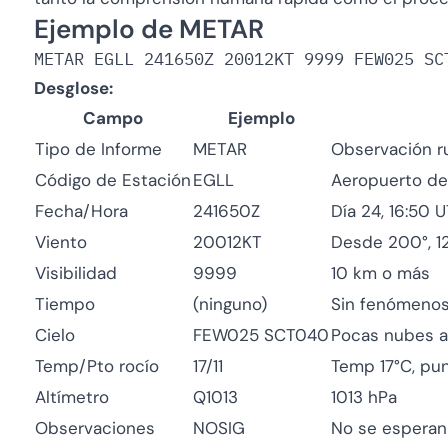
Ejemplo de METAR
Desglose:
Campo
Ejemplo
Tipo de Informe
METAR
Observación ru
Código de Estación
EGLL
Aeropuerto d
Fecha/Hora
241650Z
Día 24, 16:50 
Viento
20012KT
Desde 200°, 1
Visibilidad
9999
10 km o más
Tiempo
(ninguno)
Sin fenómenos 
Cielo
FEW025 SCT040
Pocas nubes a 
Temp/Pto rocío
17/11
Temp 17°C, pun
Altímetro
Q1013
1013 hPa
Observaciones
NOSIG
No se esperan 