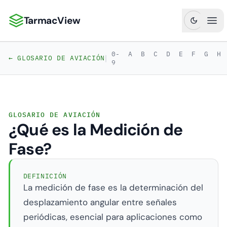
TarmacView
TarmacView: Análisis de Aviación de Precisión
Abr
0-
A
B
C
D
E
F
G
H
|
← GLOSARIO DE AVIACIÓN
9
GLOSARIO DE AVIACIÓN
¿Qué es la Medición de
Fase?
DEFINICIÓN
La medición de fase es la determinación del
desplazamiento angular entre señales
periódicas, esencial para aplicaciones como