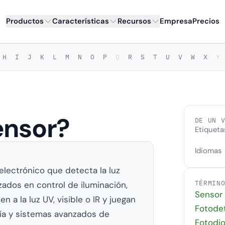
Productos
Características
Recursos
Empresa
Precios
H
I
J
K
L
M
N
O
P
Q
R
S
T
U
V
W
X
Y
ensor?
DE UN 
Etiqueta
Idiomas
lectrónico que detecta la luz
TÉRMIN
izados en control de iluminación,
Sensor
 a la luz UV, visible o IR y juegan
Fotode
ría y sistemas avanzados de
Fotodi