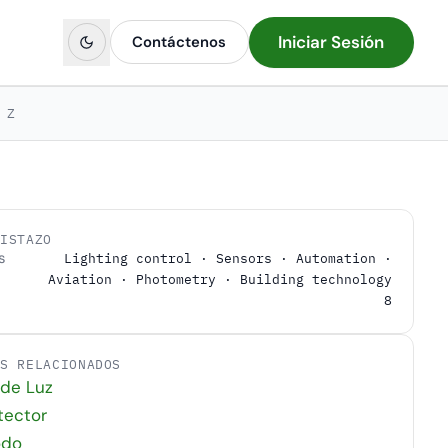
Iniciar Sesión
Contáctenos
Z
VISTAZO
s
Lighting control · Sensors · Automation ·
Aviation · Photometry · Building technology
8
OS RELACIONADOS
 de Luz
tector
odo