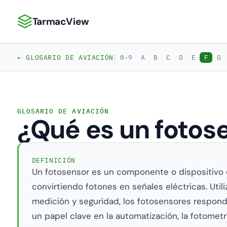
TarmacView
TarmacView: Análisis de Aviación de Precisión
|
← GLOSARIO DE AVIACIÓN
0-9
A
B
C
D
E
F
G
GLOSARIO DE AVIACIÓN
¿Qué es un fotos
DEFINICIÓN
Un fotosensor es un componente o dispositivo e
convirtiendo fotones en señales eléctricas. Util
medición y seguridad, los fotosensores responden
un papel clave en la automatización, la fotomet