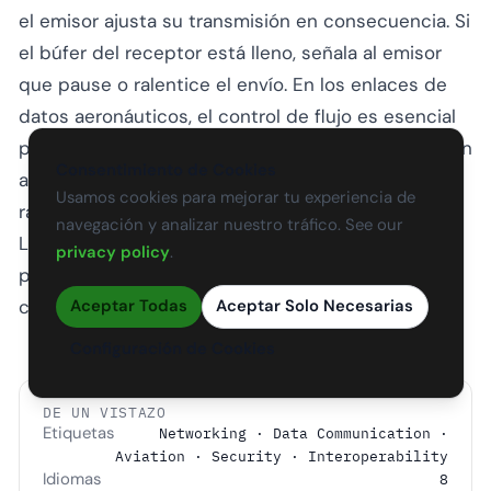
el emisor ajusta su transmisión en consecuencia. Si
el búfer del receptor está lleno, señala al emisor
que pause o ralentice el envío. En los enlaces de
datos aeronáuticos, el control de flujo es esencial
para evitar la pérdida de mensajes en entornos con
Consentimiento de Cookies
ancho de banda limitado, como los canales de
Usamos cookies para mejorar tu experiencia de
radio VHF usados para
ACARS
y
CPDLC
.
navegación y analizar nuestro tráfico. See our
Los estándares de la OACI especifican los
privacy policy
.
procedimientos de control de flujo para las
comunicaciones aeronáut…
Aceptar Todas
Aceptar Solo Necesarias
Configuración de Cookies
DE UN VISTAZO
Etiquetas
Networking · Data Communication ·
Aviation · Security · Interoperability
Idiomas
8