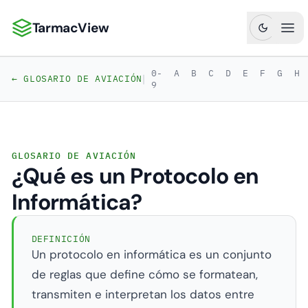
TarmacView
TarmacView: Análisis de Aviación de Precisión
Abr
0-
A
B
C
D
E
F
G
H
|
← GLOSARIO DE AVIACIÓN
9
GLOSARIO DE AVIACIÓN
¿Qué es un Protocolo en
Informática?
DEFINICIÓN
Un protocolo en informática es un conjunto
de reglas que define cómo se formatean,
transmiten e interpretan los datos entre