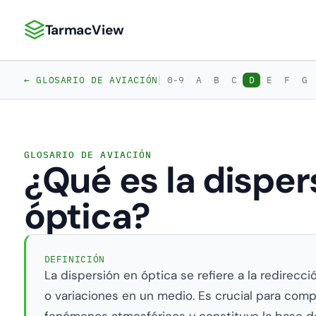
TarmacView
TarmacView: Análisis de Aviación de Precisión
|
← GLOSARIO DE AVIACIÓN
0-9
A
B
C
D
E
F
G
GLOSARIO DE AVIACIÓN
¿Qué es la disper
óptica?
DEFINICIÓN
La dispersión en óptica se refiere a la redirecció
o variaciones en un medio. Es crucial para compre
fenómenos atmosféricos y constituye la base 