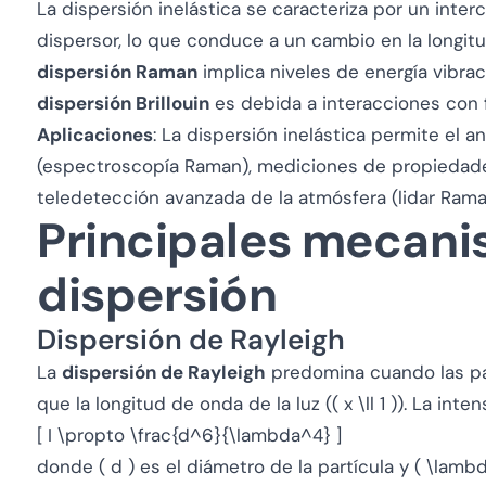
La dispersión inelástica se caracteriza por un inter
dispersor, lo que conduce a un cambio en la longitu
dispersión Raman
implica niveles de energía vibrac
dispersión Brillouin
es debida a interacciones con 
Aplicaciones
: La dispersión inelástica permite el a
(espectroscopía Raman), mediciones de propiedades 
teledetección avanzada de la atmósfera (lidar Rama
Principales mecan
dispersión
Dispersión de Rayleigh
La
dispersión de Rayleigh
predomina cuando las p
que la longitud de onda de la luz (( x \ll 1 )). La int
[ I \propto \frac{d^6}{\lambda^4} ]
donde ( d ) es el diámetro de la partícula y ( \lambd