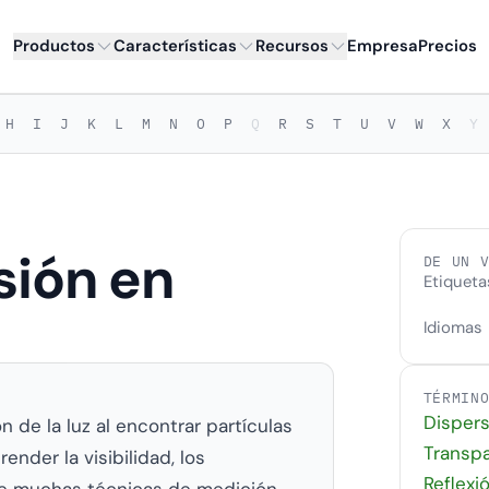
Productos
Características
Recursos
Empresa
Precios
H
I
J
K
L
M
N
O
P
Q
R
S
T
U
V
W
X
Y
sión en
DE UN 
Etiqueta
Idiomas
TÉRMIN
Dispers
n de la luz al encontrar partículas
Transp
nder la visibilidad, los
Reflexi
de muchas técnicas de medición