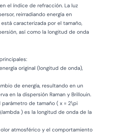
n el índice de refracción. La luz
ersor, reirradiando energía en
z está caracterizada por el tamaño,
ersión, así como la longitud de onda
principales:
energía original (longitud de onda),
cambio de energía, resultando en un
a en la dispersión Raman y Brillouin.
l
parámetro de tamaño
( x = 2\pi
( \lambda ) es la longitud de onda de la
el color atmosférico y el comportamiento