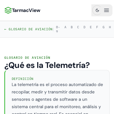
TarmacView
TarmacView: Análisis de Aviación de Precisión
Abr
0-
A
B
C
D
E
F
G
H
|
← GLOSARIO DE AVIACIÓN
9
GLOSARIO DE AVIACIÓN
¿Qué es la Telemetría?
DEFINICIÓN
La telemetría es el proceso automatizado de
recopilar, medir y transmitir datos desde
sensores o agentes de software a un
sistema central para el monitoreo, análisis y