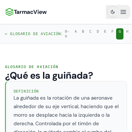
TarmacView
TarmacView: Análisis de Aviación de Precisión
Abr
0-
A
B
C
D
E
F
G
H
|
← GLOSARIO DE AVIACIÓN
9
GLOSARIO DE AVIACIÓN
¿Qué es la guiñada?
DEFINICIÓN
La guiñada es la rotación de una aeronave
alrededor de su eje vertical, haciendo que el
morro se desplace hacia la izquierda o la
derecha. Controlada por el timón de