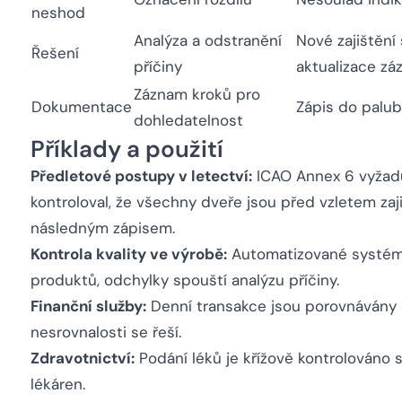
neshod
Analýza a odstranění
Nové zajištění 
Řešení
příčiny
aktualizace z
Záznam kroků pro
Dokumentace
Zápis do palu
dohledatelnost
Příklady a použití
Předletové postupy v letectví:
ICAO Annex 6 vyžaduj
kontroloval, že všechny dveře jsou před vzletem zajiš
následným zápisem.
Kontrola kvality ve výrobě:
Automatizované systémy 
produktů, odchylky spouští analýzu příčiny.
Finanční služby:
Denní transakce jsou porovnávány s
nesrovnalosti se řeší.
Zdravotnictví:
Podání léků je křížově kontrolováno 
lékáren.