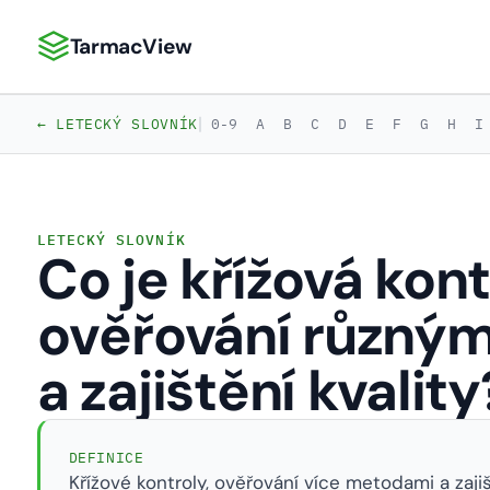
TarmacView
TarmacView: Precizní letecká analytika
|
← LETECKÝ SLOVNÍK
0-9
A
B
C
D
E
F
G
H
I
LETECKÝ SLOVNÍK
Co je křížová kont
ověřování různý
a zajištění kvality
DEFINICE
Křížové kontroly, ověřování více metodami a zaji