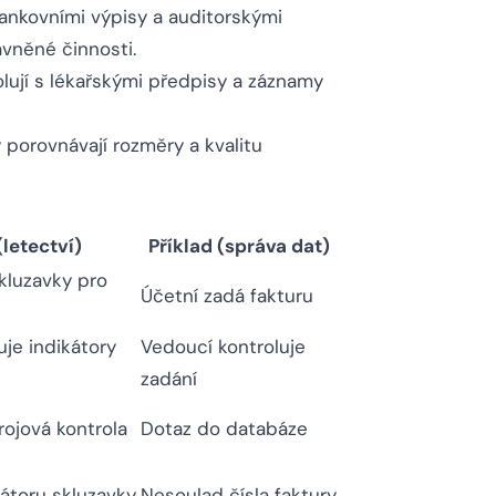
bankovními výpisy a auditorskými
ávněné činnosti.
lují s lékařskými předpisy a záznamy
 porovnávají rozměry a kvalitu
(letectví)
Příklad (správa dat)
skluzavky pro
Účetní zadá fakturu
uje indikátory
Vedoucí kontroluje
zadání
trojová kontrola
Dotaz do databáze
átoru skluzavky
Nesoulad čísla faktury