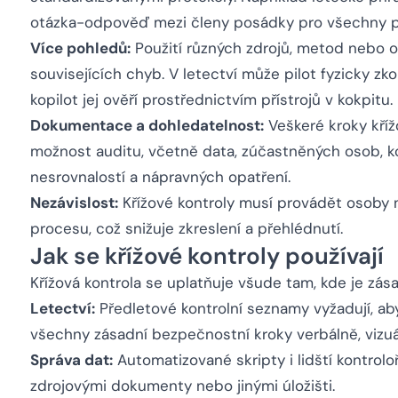
otázka-odpověď mezi členy posádky pro všechny p
Více pohledů:
Použití různých zdrojů, metod nebo 
souvisejících chyb. V letectví může pilot fyzicky zk
kopilot jej ověří prostřednictvím přístrojů v kokpitu.
Dokumentace a dohledatelnost:
Veškeré kroky kří
možnost auditu, včetně data, zúčastněných osob, ko
nesrovnalostí a nápravných opatření.
Nezávislost:
Křížové kontroly musí provádět osoby
procesu, což snižuje zkreslení a přehlédnutí.
Jak se křížové kontroly používají
Křížová kontrola se uplatňuje všude tam, kde je zása
Letectví:
Předletové kontrolní seznamy vyžadují, aby p
všechny zásadní bezpečnostní kroky verbálně, vizu
Správa dat:
Automatizované skripty i lidští kontrol
zdrojovými dokumenty nebo jinými úložišti.