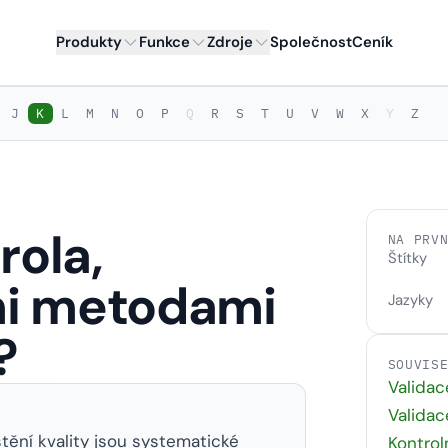
Produkty
Funkce
Zdroje
Společnost
Ceník
J
K
L
M
N
O
P
Q
R
S
T
U
V
W
X
Y
Z
rola,
NA PRV
Štítky
mi metodami
Jazyky
?
SOUVIS
Validace
Validace
štění kvality jsou systematické
Kontrol