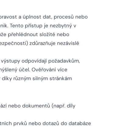
pravost a úplnost dat, procesů nebo
ik. Tento přístup je nezbytný v
že přehlédnout složité nebo
ezpečnosti) zdůrazňuje nezávislé
že výstupy odpovídají požadavkům,
mýšlený účel. Ověřování více
y díky různým silným stránkám
ází nebo dokumentů (např. díly
ních prvků nebo dotazů do databáze