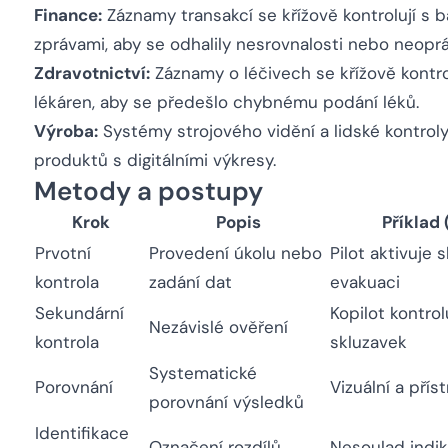
Finance:
Záznamy transakcí se křížově kontrolují s 
zprávami, aby se odhalily nesrovnalosti nebo neopr
Zdravotnictví:
Záznamy o léčivech se křížově kontro
lékáren, aby se předešlo chybnému podání léků.
Výroba:
Systémy strojového vidění a lidské kontroly
produktů s digitálními výkresy.
Metody a postupy
Krok
Popis
Příklad 
Prvotní
Provedení úkolu nebo
Pilot aktivuje 
kontrola
zadání dat
evakuaci
Sekundární
Kopilot kontrol
Nezávislé ověření
kontrola
skluzavek
Systematické
Porovnání
Vizuální a přís
porovnání výsledků
Identifikace
Označení rozdílů
Nesoulad indik