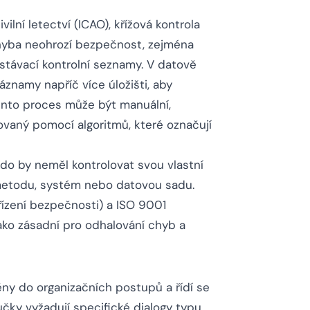
vilní letectví (ICAO), křížová kontrola
 chyba neohrozí bezpečnost, zejména
istávací kontrolní seznamy. V datově
áznamy napříč více úložišti, aby
Tento proces může být manuální,
vaný pomocí algoritmů, které označují
ikdo by neměl kontrolovat svou vlastní
 metodu, systém nebo datovou sadu.
řízení bezpečnosti) a ISO 9001
 jako zásadní pro odhalování chyb a
ěny do organizačních postupů a řídí se
učky vyžadují specifické dialogy typu