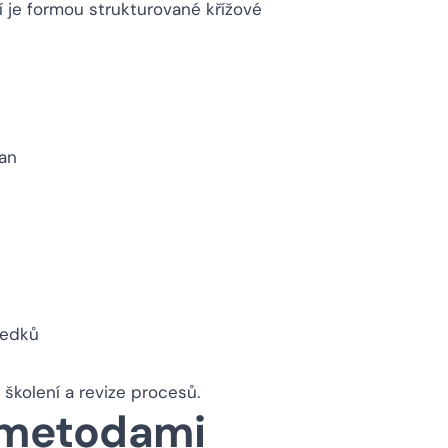
 je formou strukturované křížové
ran
ledků
školení a revize procesů.
 metodami