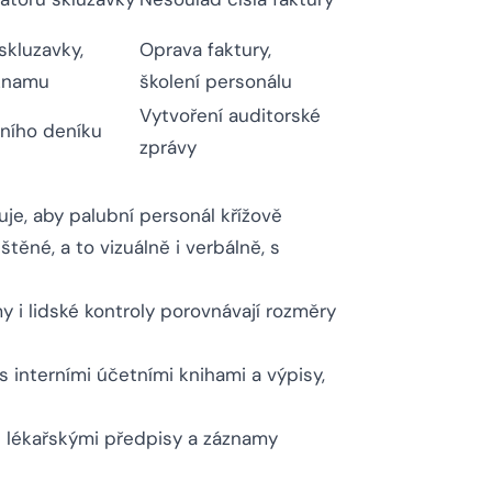
skluzavky,
Oprava faktury,
áznamu
školení personálu
Vytvoření auditorské
bního deníku
zprávy
e, aby palubní personál křížově
těné, a to vizuálně i verbálně, s
i lidské kontroly porovnávají rozměry
 interními účetními knihami a výpisy,
s lékařskými předpisy a záznamy