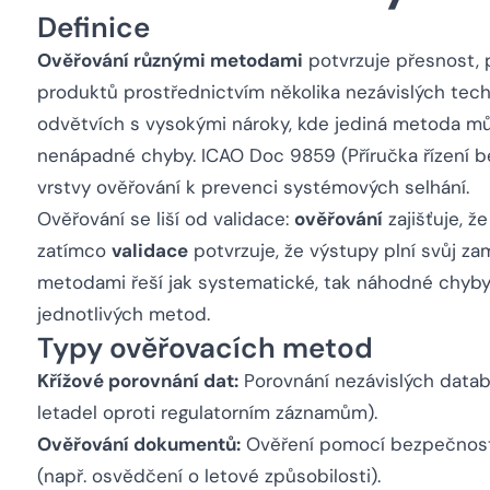
Definice
Ověřování různými metodami
potvrzuje přesnost, 
produktů prostřednictvím několika nezávislých techn
odvětvích s vysokými nároky, kde jediná metoda mů
nenápadné chyby. ICAO Doc 9859 (Příručka řízení b
vrstvy ověřování k prevenci systémových selhání.
Ověřování se liší od validace:
ověřování
zajišťuje, 
zatímco
validace
potvrzuje, že výstupy plní svůj za
metodami řeší jak systematické, tak náhodné chyb
jednotlivých metod.
Typy ověřovacích metod
Křížové porovnání dat:
Porovnání nezávislých datab
letadel oproti regulatorním záznamům).
Ověřování dokumentů:
Ověření pomocí bezpečnost
(např. osvědčení o letové způsobilosti).