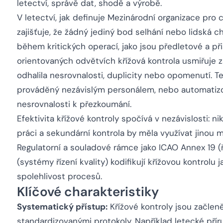
letectví, správě dat, shodě a výrobě.
V letectví, jak definuje Mezinárodní organizace pro ci
zajišťuje, že žádný jediný bod selhání nebo lidská
během kritických operací, jako jsou předletové a př
orientovaných odvětvích křížová kontrola usmiřuje z
odhalila nesrovnalosti, duplicity nebo opomenutí. 
prováděný nezávislým personálem, nebo automatizo
nesrovnalosti k přezkoumání.
Efektivita křížové kontroly spočívá v nezávislosti: n
práci a sekundární kontrola by měla využívat jinou
Regulatorní a souladové rámce jako ICAO Annex 19 (
(systémy řízení kvality) kodifikují křížovou kontrolu
spolehlivost procesů.
Klíčové charakteristiky
Systematický přístup:
Křížové kontroly jsou začlen
standardizovanými protokoly. Například letecké přír