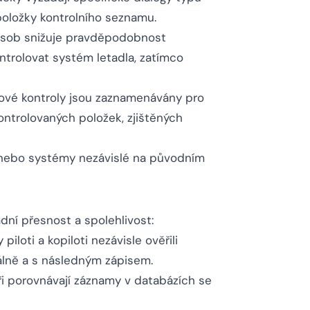
oložky kontrolního seznamu.
osob snižuje pravděpodobnost
ontrolovat systém letadla, zatímco
žové kontroly jsou zaznamenávány pro
ntrolovaných položek, zjištěných
 nebo systémy nezávislé na původním
dní přesnost a spolehlivost:
iloti a kopiloti nezávisle ověřili
álně a s následným zápisem.
oři porovnávají záznamy v databázích se