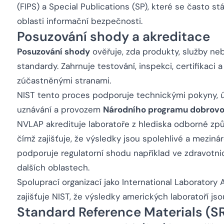
(FIPS) a Special Publications (SP), které se často st
oblasti informační bezpečnosti.
Posuzování shody a akreditace
Posuzování shody
ověřuje, zda produkty, služby ne
standardy. Zahrnuje testování, inspekci, certifikaci
zúčastněnými stranami.
NIST tento proces podporuje technickými pokyny,
uznávání a provozem
Národního programu dobrovol
NVLAP akredituje laboratoře z hlediska odborné způso
čímž zajišťuje, že výsledky jsou spolehlivé a mezi
podporuje regulatorní shodu například ve zdravotnict
dalších oblastech.
Spoluprací organizací jako International Laboratory
zajišťuje NIST, že výsledky amerických laboratoří js
Standard Reference Materials (S