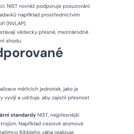
ací. NIST rovněž podporuje posuzování
adavků například prostřednictvím
ří (NVLAP).
ůstávají vědecky přesné, mezinárodně
ní shodu.
dporované
lizace měřicích jednotek, jako je
vyvíjí a udržuje, aby zajistil přesnost
ární standardy
NIST, nejpřesnější
strojům. Například cesiové atomové
zatímco Kibbleho váha realizuje