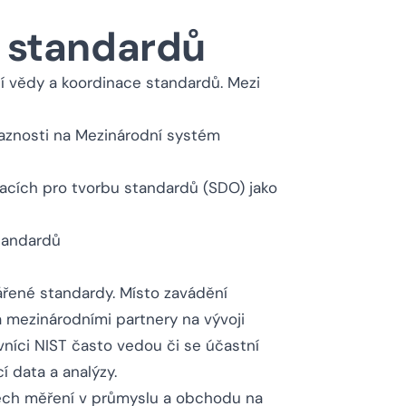
ě standardů
cí vědy a koordinace standardů. Mezi
vaznosti na Mezinárodní systém
zacích pro tvorbu standardů (SDO) jako
tandardů
ářené standardy. Místo zavádění
a mezinárodními partnery na vývoji
níci NIST často vedou či se účastní
í data a analýzy.
všech měření v průmyslu a obchodu na