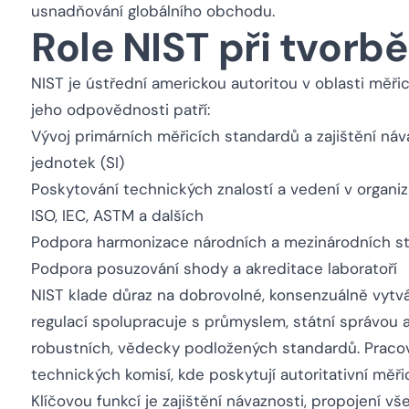
usnadňování globálního obchodu.
Role NIST při tvorb
NIST je ústřední americkou autoritou v oblasti měři
jeho odpovědnosti patří:
Vývoj primárních měřicích standardů a zajištění ná
jednotek (SI)
Poskytování technických znalostí a vedení v organi
ISO, IEC, ASTM a dalších
Podpora harmonizace národních a mezinárodních s
Podpora posuzování shody a akreditace laboratoří
NIST klade důraz na dobrovolné, konsenzuálně vytv
regulací spolupracuje s průmyslem, státní správou 
robustních, vědecky podložených standardů. Pracov
technických komisí, kde poskytují autoritativní měřic
Klíčovou funkcí je zajištění návaznosti, propojení 