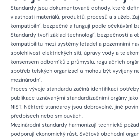
Standardy jsou dokumentované dohody, které defin
vlastnosti materiálů, produktů, procesů a služeb. Zaj
kompatibilní, bezpečné a fungují podle očekávání b
Standardy tvoří základ technologií, bezpečnosti a ob
kompatibilitu mezi systémy letadel a pozemními nav
spolehlivost elektrických sítí, úpravy vody a teleko
konsensem odborníků z průmyslu, regulačních orgán
spotřebitelských organizací a mohou být vyvíjeny na 
mezinárodní.
Proces vývoje standardu začíná identifikací potřeby
publikace uznávanými standardizačními orgány jako 
NIST. Některé standardy jsou dobrovolné, jiné povi
předpisech nebo smlouvách.
Mezinárodní standardy harmonizují technické požada
podporují ekonomický růst. Světová obchodní organiz