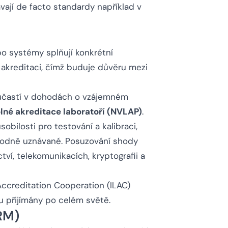
ávají de facto standardy například v
bo systémy splňují konkrétní
 a akreditaci, čímž buduje důvěru mezi
 účastí v dohodách o vzájemném
né akreditace laboratoří (NVLAP)
.
bilosti pro testování a kalibraci,
národně uznávané. Posuzování shody
ví, telekomunikacích, kryptografii a
 Accreditation Cooperation (ILAC)
ou přijímány po celém světě.
RM)