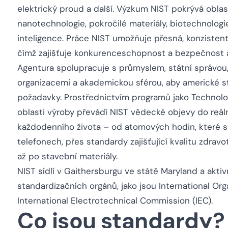
elektrický proud a další. Výzkum NIST pokrývá oblas
nanotechnologie, pokročilé materiály, biotechnolog
inteligence. Práce NIST umožňuje přesná, konzisten
čímž zajišťuje konkurenceschopnost a bezpečnost 
Agentura spolupracuje s průmyslem, státní správou
organizacemi a akademickou sférou, aby americké st
požadavky. Prostřednictvím programů jako Technolog
oblasti výroby převádí NIST vědecké objevy do reáln
každodenního života – od atomových hodin, které s
telefonech, přes standardy zajišťující kvalitu zdrav
až po stavební materiály.
NIST sídlí v Gaithersburgu ve státě Maryland a aktiv
standardizačních orgánů, jako jsou International Org
International Electrotechnical Commission (IEC).
Co jsou standardy?