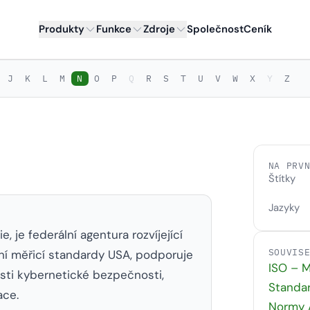
Produkty
Funkce
Zdroje
Společnost
Ceník
J
K
L
M
N
O
P
Q
R
S
T
U
V
W
X
Y
Z
NA PRV
Štítky
Jazyky
, je federální agentura rozvíjející
SOUVIS
vní měřicí standardy USA, podporuje
ISO – M
sti kybernetické bezpečnosti,
Standa
ace.
Normy 