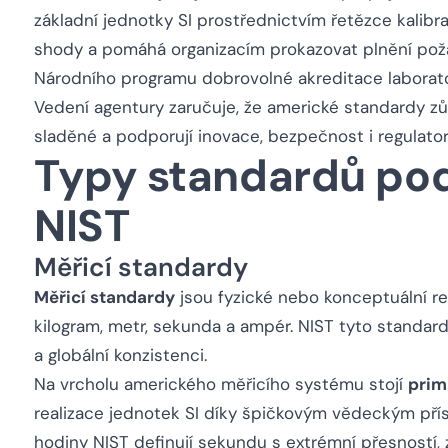
základní jednotky SI prostřednictvím řetězce kalibr
shody a pomáhá organizacím prokazovat plnění pož
Národního programu dobrovolné akreditace laborato
Vedení agentury zaručuje, že americké standardy z
sladěné a podporují inovace, bezpečnost i regulator
Typy standardů po
NIST
Měřicí standardy
Měřicí standardy
jsou fyzické nebo konceptuální rea
kilogram, metr, sekunda a ampér. NIST tyto standardy 
a globální konzistenci.
Na vrcholu amerického měřicího systému stojí
prim
realizace jednotek SI díky špičkovým vědeckým pří
hodiny NIST definují sekundu s extrémní přesností, 