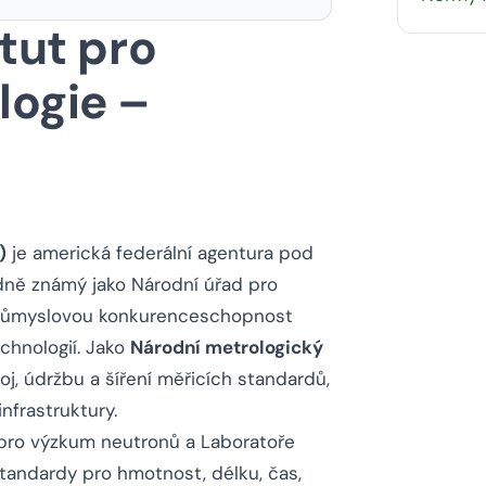
tut pro
logie –
)
je americká federální agentura pod
dně známý jako Národní úřad pro
 průmyslovou konkurenceschopnost
chnologií. Jako
Národní metrologický
, údržbu a šíření měřicích standardů,
nfrastruktury.
 pro výzkum neutronů a Laboratoře
í standardy pro hmotnost, délku, čas,