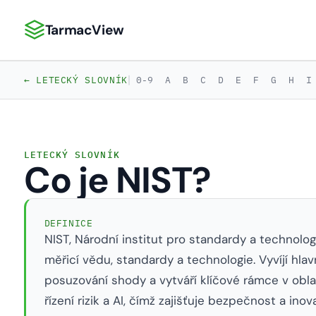
TarmacView
TarmacView: Precizní letecká analytika
|
← LETECKÝ SLOVNÍK
0-9
A
B
C
D
E
F
G
H
I
LETECKÝ SLOVNÍK
Co je NIST?
DEFINICE
NIST, Národní institut pro standardy a technologie
měřicí vědu, standardy a technologie. Vyvíjí hla
posuzování shody a vytváří klíčové rámce v obla
řízení rizik a AI, čímž zajišťuje bezpečnost a inov