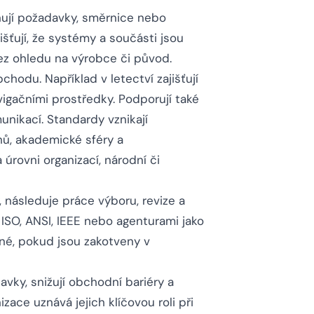
ují požadavky, směrnice nebo
išťují, že systémy a součásti jsou
ez ohledu na výrobce či původ.
chodu. Například v letectví zajišťují
igačními prostředky. Podporují také
munikací. Standardy vznikají
ů, akademické sféry a
úrovni organizací, národní či
, následuje práce výboru, revize a
ISO, ANSI, IEEE nebo agenturami jako
nné, pokud jsou zakotveny v
vky, snižují obchodní bariéry a
ace uznává jejich klíčovou roli při