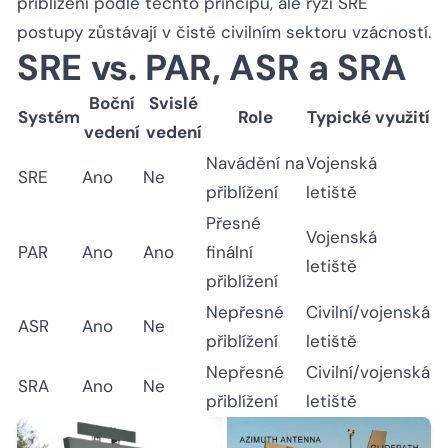
přiblížení podle těchto principů, ale ryzí SRE
postupy zůstávají v čistě civilním sektoru vzácností.
SRE vs. PAR, ASR a SRA
Boční
Svislé
Systém
Role
Typické využití
vedení
vedení
Navádění na
Vojenská
SRE
Ano
Ne
přiblížení
letiště
Přesné
Vojenská
PAR
Ano
Ano
finální
letiště
přiblížení
Nepřesné
Civilní/vojenská
ASR
Ano
Ne
přiblížení
letiště
Nepřesné
Civilní/vojenská
SRA
Ano
Ne
přiblížení
letiště