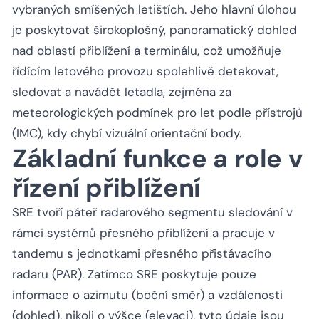
vybraných smíšených letištích. Jeho hlavní úlohou
je poskytovat širokoplošný, panoramatický dohled
nad oblastí přiblížení a terminálu, což umožňuje
řídícím letového provozu spolehlivě detekovat,
sledovat a navádět letadla, zejména za
meteorologických podmínek pro let podle přístrojů
(IMC), kdy chybí vizuální orientační body.
Základní funkce a role v
řízení přiblížení
SRE tvoří páteř radarového segmentu sledování v
rámci systémů přesného přiblížení a pracuje v
tandemu s jednotkami přesného přistávacího
radaru (PAR). Zatímco SRE poskytuje pouze
informace o azimutu (boční směr) a vzdálenosti
(dohled), nikoli o výšce (elevaci), tyto údaje jsou