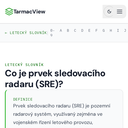
TarmacView
TarmacView: Precizní letecká analytika
Ote
0-
A
B
C
D
E
F
G
H
I
J
|
← LETECKÝ SLOVNÍK
9
LETECKÝ SLOVNÍK
Co je prvek sledovacího
radaru (SRE)?
DEFINICE
Prvek sledovacího radaru (SRE) je pozemní
radarový systém, využívaný zejména ve
vojenském řízení letového provozu,