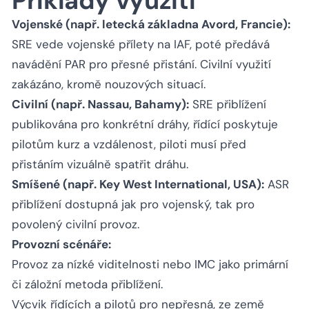
Příklady využití
Vojenské (např. letecká základna Avord, Francie):
SRE vede vojenské přílety na IAF, poté předává
navádění PAR pro přesné přistání. Civilní využití
zakázáno, kromě nouzových situací.
Civilní (např. Nassau, Bahamy):
SRE přiblížení
publikována pro konkrétní dráhy, řídící poskytuje
pilotům kurz a vzdálenost, piloti musí před
přistáním vizuálně spatřit dráhu.
Smíšené (např. Key West International, USA):
ASR
přiblížení dostupná jak pro vojenský, tak pro
povolený civilní provoz.
Provozní scénáře:
Provoz za nízké viditelnosti nebo IMC jako primární
či záložní metoda přiblížení.
Výcvik řídících a pilotů pro nepřesná, ze země