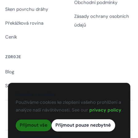
Obchodní podmínky
Sken povrchu dráhy
Zásady ochrany osobních
Překážková rovina
údajů
Ceník
ZDROJE
Blog
Slovník
Souhlas s cookies
Používáme cookies ke zlepšení vašeho prohlížení a
analýze naší návštěvnosti. See our
privacy policy
.
EN
CS
SK
DE
PL
HU
ES
FR
Přijmout vše
Přijmout pouze nezbytné
Nastavení cookies