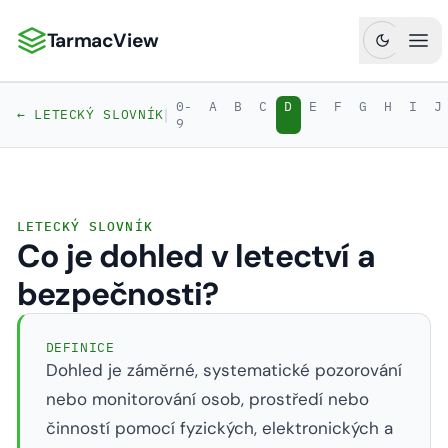
TarmacView
TarmacView: Precizní letecká analytika
Ote
0-
A
B
C
D
E
F
G
H
I
J
|
← LETECKÝ SLOVNÍK
9
LETECKÝ SLOVNÍK
Co je dohled v letectví a
bezpečnosti?
DEFINICE
Dohled je záměrné, systematické pozorování
nebo monitorování osob, prostředí nebo
činností pomocí fyzických, elektronických a