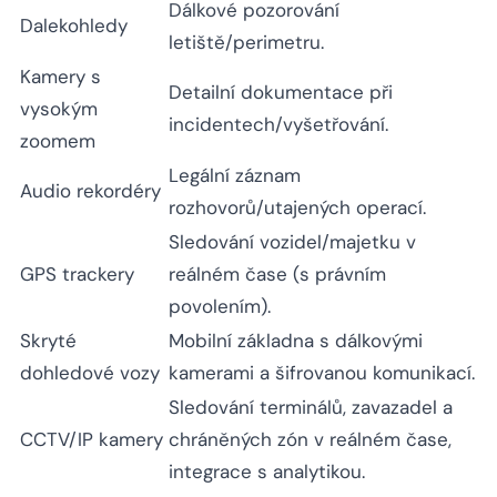
Dálkové pozorování
Dalekohledy
letiště/perimetru.
Kamery s
Detailní dokumentace při
vysokým
incidentech/vyšetřování.
zoomem
Legální záznam
Audio rekordéry
rozhovorů/utajených operací.
Sledování vozidel/majetku v
GPS trackery
reálném čase (s právním
povolením).
Skryté
Mobilní základna s dálkovými
dohledové vozy
kamerami a šifrovanou komunikací.
Sledování terminálů, zavazadel a
CCTV/IP kamery
chráněných zón v reálném čase,
integrace s analytikou.