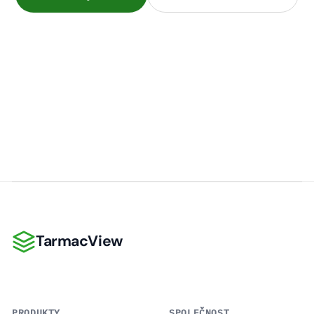
TarmacView
TarmacView
PRODUKTY
SPOLEČNOST