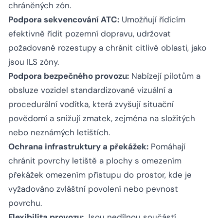
chráněných zón.
Podpora sekvencování ATC:
Umožňují řídícím
efektivně řídit pozemní dopravu, udržovat
požadované rozestupy a chránit citlivé oblasti, jako
jsou ILS zóny.
Podpora bezpečného provozu:
Nabízejí pilotům a
obsluze vozidel standardizované vizuální a
procedurální vodítka, která zvyšují situační
povědomí a snižují zmatek, zejména na složitých
nebo neznámých letištích.
Ochrana infrastruktury a překážek:
Pomáhají
chránit povrchy letiště a plochy s omezením
překážek omezením přístupu do prostor, kde je
vyžadováno zvláštní povolení nebo pevnost
povrchu.
Flexibilita provozu:
Jsou nedílnou součástí