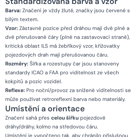
Standardizovaná barva a vzor
Barva:
Značení je vždy žluté, značky jsou červené s
bílým textem.
Vzor:
Zástavné pozice před dráhou mají dvě plné a
dvě přerušované čáry (plné na zastavovací straně),
kritická oblast ILS má žebříkový vzor, křižovatky
pojezdových drah mají přerušovanou čáru.
Rozměry:
Šířka a rozestupy čar jsou stanoveny
standardy ICAO a FAA pro viditelnost ze všech
kokpitů a pozic vozidel.
Reflexe:
Pro noční/provoz za snížené viditelnosti se
může používat retroreflexní barva nebo materiály.
Umístění a orientace
Značení sahá přes
celou šířku
pojezdové
dráhy/dráhy, kolmo na středovou čáru.
Umístění je vypočteno tak, aby chránilo příslušnou