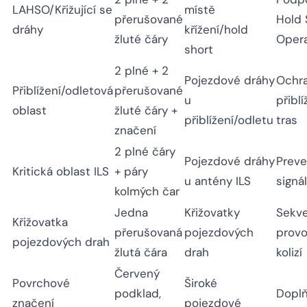
LAHSO/Křižující se
místě
přerušované
Hold 
dráhy
křížení/hold
žluté čáry
Opera
short
2 plné + 2
Pojezdové dráhy
Ochr
Přiblížení/odletová
přerušované
u
přibl
oblast
žluté čáry +
přiblížení/odletu
tras
značení
2 plné čáry
Pojezdové dráhy
Preve
Kritická oblast ILS
+ páry
u antény ILS
signá
kolmých čar
Jedna
Křižovatky
Sekv
Křižovatka
přerušovaná
pojezdových
provo
pojezdových drah
žlutá čára
drah
kolizí
Červený
Povrchové
Široké
podklad,
Doplň
značení
pojezdové