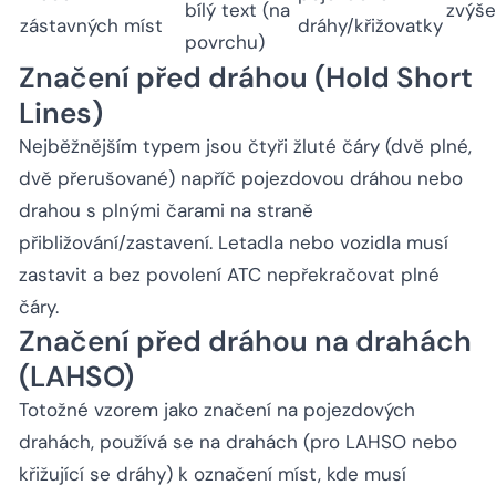
bílý text (na
zvýše
zástavných míst
dráhy/křižovatky
povrchu)
Značení před dráhou (Hold Short
Lines)
Nejběžnějším typem jsou čtyři žluté čáry (dvě plné,
dvě přerušované) napříč pojezdovou dráhou nebo
drahou s plnými čarami na straně
přibližování/zastavení. Letadla nebo vozidla musí
zastavit a bez povolení ATC nepřekračovat plné
čáry.
Značení před dráhou na drahách
(LAHSO)
Totožné vzorem jako značení na pojezdových
drahách, používá se na drahách (pro LAHSO nebo
křižující se dráhy) k označení míst, kde musí