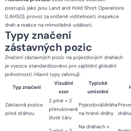
postupů, jako jsou Land and Hold Short Operations
(LAHSO), provoz za snížené viditelnosti, inspekce
drah a reakce na mimořádné události.
Typy značení
zástavných pozic
Značení zástavných pozic na pojezdových drahách
je vysoce standardizováno pro zajištění globální
jednotnosti. Hlavní typy zahrnují:
Vizuální
Typické
Typ značení
vzor
umístění
2 plné + 2
Zástavná pozice
Pojezdová/dráha
Preve
přerušované
před dráhou
na hraně dráhy
dráh
žluté čáry
Na dráhách v
2 plné + 2
Podp