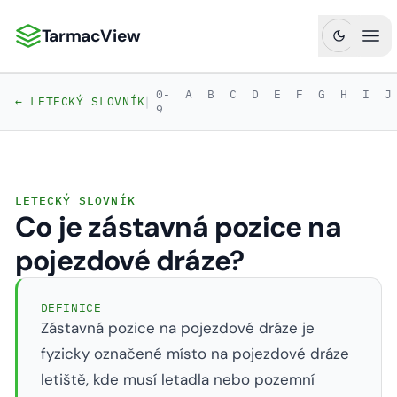
TarmacView
TarmacView: Precizní letecká analytika
Ote
0-
A
B
C
D
E
F
G
H
I
J
|
← LETECKÝ SLOVNÍK
9
LETECKÝ SLOVNÍK
Co je zástavná pozice na
pojezdové dráze?
DEFINICE
Zástavná pozice na pojezdové dráze je
fyzicky označené místo na pojezdové dráze
letiště, kde musí letadla nebo pozemní