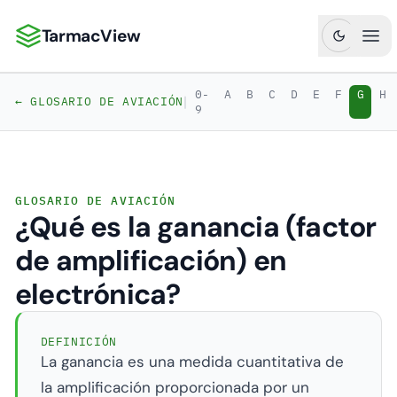
TarmacView
TarmacView: Análisis de Aviación de Precisión
Abr
0-
A
B
C
D
E
F
G
H
|
← GLOSARIO DE AVIACIÓN
9
GLOSARIO DE AVIACIÓN
¿Qué es la ganancia (factor
de amplificación) en
electrónica?
DEFINICIÓN
La ganancia es una medida cuantitativa de
la amplificación proporcionada por un