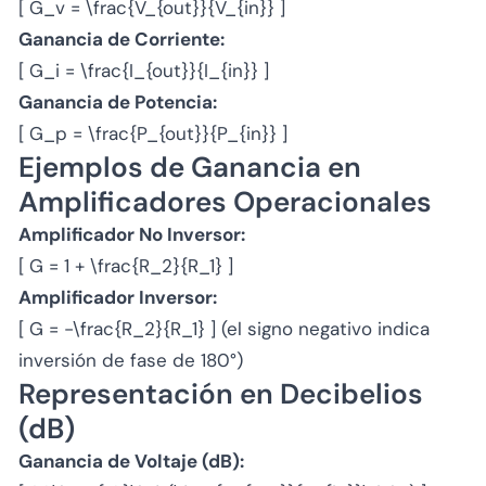
[ G_v = \frac{V_{out}}{V_{in}} ]
Ganancia de Corriente:
[ G_i = \frac{I_{out}}{I_{in}} ]
Ganancia de Potencia:
[ G_p = \frac{P_{out}}{P_{in}} ]
Ejemplos de Ganancia en
Amplificadores Operacionales
Amplificador No Inversor:
[ G = 1 + \frac{R_2}{R_1} ]
Amplificador Inversor:
[ G = -\frac{R_2}{R_1} ] (el signo negativo indica
inversión de fase de 180°)
Representación en Decibelios
(dB)
Ganancia de Voltaje (dB):