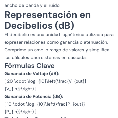
ancho de banda y el ruido.
Representación en
Decibelios (dB)
El decibelio es una unidad logarítmica utilizada para
expresar relaciones como ganancia o atenuación.
Comprime un amplio rango de valores y simplifica
los cálculos para sistemas en cascada.
Fórmulas Clave
Ganancia de Voltaje (dB):
[ 20 \cdot \log_{10}\left(\frac{V_{out}}
{V_{in}}\right) ]
Ganancia de Potencia (dB):
[ 10 \cdot \log_{10}\left(\frac{P_{out}}
{P_{in}}\right) ]