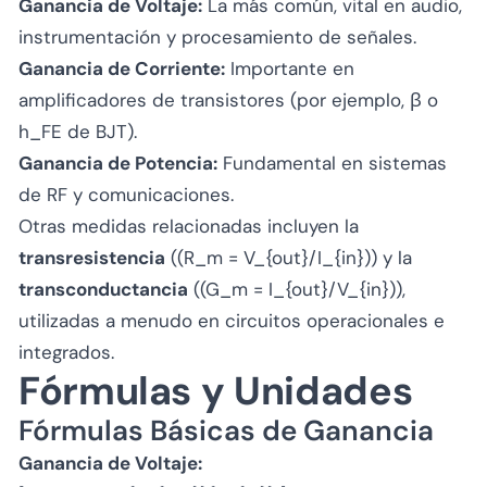
Ganancia de Voltaje:
La más común, vital en audio,
instrumentación y procesamiento de señales.
Ganancia de Corriente:
Importante en
amplificadores de transistores (por ejemplo, β o
h_FE de BJT).
Ganancia de Potencia:
Fundamental en sistemas
de RF y comunicaciones.
Otras medidas relacionadas incluyen la
transresistencia
((R_m = V_{out}/I_{in})) y la
transconductancia
((G_m = I_{out}/V_{in})),
utilizadas a menudo en circuitos operacionales e
integrados.
Fórmulas y Unidades
Fórmulas Básicas de Ganancia
Ganancia de Voltaje: