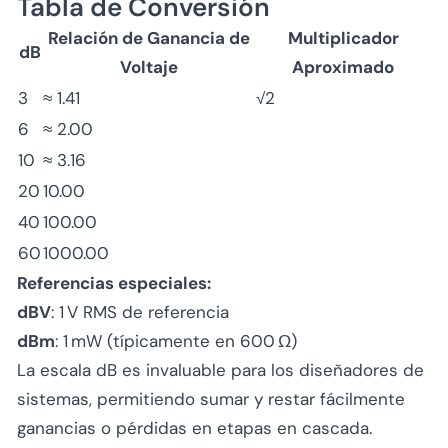
Tabla de Conversión
Relación de Ganancia de
Multiplicador
dB
Voltaje
Aproximado
3
≈ 1.41
√2
6
≈ 2.00
10
≈ 3.16
20
10.00
40
100.00
60
1000.00
Referencias especiales:
dBV
: 1 V RMS de referencia
dBm
: 1 mW (típicamente en 600 Ω)
La escala dB es invaluable para los diseñadores de
sistemas, permitiendo sumar y restar fácilmente
ganancias o pérdidas en etapas en cascada.