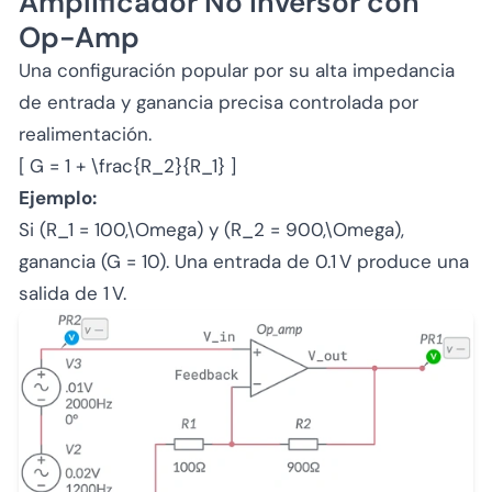
Amplificador No Inversor con
Op-Amp
Una configuración popular por su alta impedancia
de entrada y ganancia precisa controlada por
realimentación.
[ G = 1 + \frac{R_2}{R_1} ]
Ejemplo:
Si (R_1 = 100,\Omega) y (R_2 = 900,\Omega),
ganancia (G = 10). Una entrada de 0.1 V produce una
salida de 1 V.