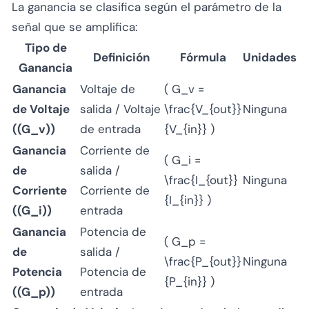
La ganancia se clasifica según el parámetro de la
señal que se amplifica:
Tipo de
Definición
Fórmula
Unidades
Ganancia
Ganancia
Voltaje de
( G_v =
de Voltaje
salida / Voltaje
\frac{V_{out}}
Ninguna
((G_v))
de entrada
{V_{in}} )
Ganancia
Corriente de
( G_i =
de
salida /
\frac{I_{out}}
Ninguna
Corriente
Corriente de
{I_{in}} )
((G_i))
entrada
Ganancia
Potencia de
( G_p =
de
salida /
\frac{P_{out}}
Ninguna
Potencia
Potencia de
{P_{in}} )
((G_p))
entrada