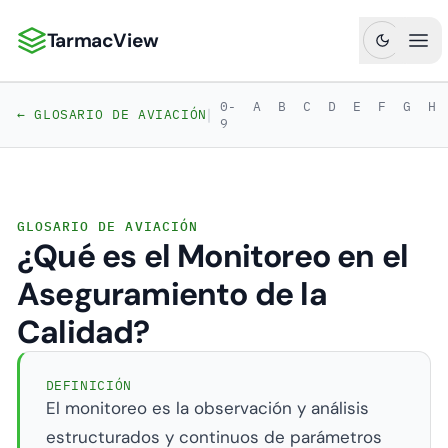
TarmacView
TarmacView: Análisis de Aviación de Precisión
Abr
0-
A
B
C
D
E
F
G
H
|
← GLOSARIO DE AVIACIÓN
9
GLOSARIO DE AVIACIÓN
¿Qué es el Monitoreo en el
Aseguramiento de la
Calidad?
DEFINICIÓN
El monitoreo es la observación y análisis
estructurados y continuos de parámetros