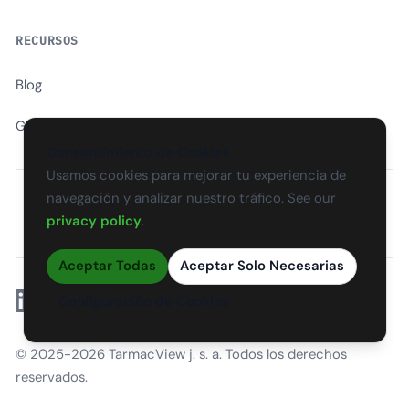
RECURSOS
Blog
Glosario
Consentimiento de Cookies
Usamos cookies para mejorar tu experiencia de
navegación y analizar nuestro tráfico. See our
EN
CS
SK
DE
PL
HU
ES
FR
privacy policy
.
Aceptar Todas
Aceptar Solo Necesarias
Linkedin
Configuración de Cookies
© 2025-2026 TarmacView j. s. a. Todos los derechos
reservados.