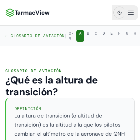
TarmacView
TarmacView: Análisis de Aviación de Precisión
Abr
0-
A
B
C
D
E
F
G
H
|
← GLOSARIO DE AVIACIÓN
9
GLOSARIO DE AVIACIÓN
¿Qué es la altura de
transición?
DEFINICIÓN
La altura de transición (o altitud de
transición) es la altitud a la que los pilotos
cambian el altímetro de la aeronave de QNH