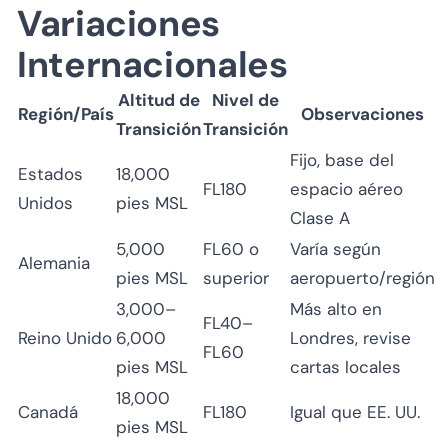
Variaciones
Internacionales
Altitud de
Nivel de
Región/País
Observaciones
Transición
Transición
Fijo, base del
Estados
18,000
FL180
espacio aéreo
Unidos
pies MSL
Clase A
5,000
FL60 o
Varía según
Alemania
pies MSL
superior
aeropuerto/región
3,000–
Más alto en
FL40–
Reino Unido
6,000
Londres, revise
FL60
pies MSL
cartas locales
18,000
Canadá
FL180
Igual que EE. UU.
pies MSL