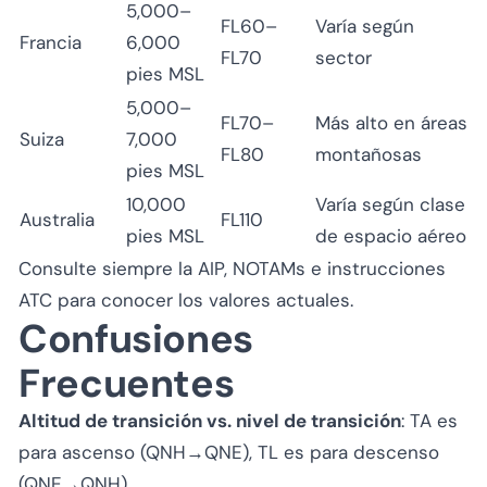
5,000–
FL60–
Varía según
Francia
6,000
FL70
sector
pies MSL
5,000–
FL70–
Más alto en áreas
Suiza
7,000
FL80
montañosas
pies MSL
10,000
Varía según clase
Australia
FL110
pies MSL
de espacio aéreo
Consulte siempre la AIP, NOTAMs e instrucciones
ATC para conocer los valores actuales.
Confusiones
Frecuentes
Altitud de transición vs. nivel de transición
: TA es
para ascenso (QNH→QNE), TL es para descenso
(QNE→QNH).