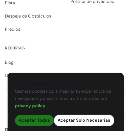
Política de privacidad
Pista
Despeje de Obstáculos
Precios
RECURSOS
Blog
Glosario
Consentimiento de Cookies
Usamos cookies para mejorar tu experiencia de
navegación y analizar nuestro tráfico. See our
EN
CS
SK
DE
PL
HU
ES
FR
privacy policy
.
Aceptar Todas
Aceptar Solo Necesarias