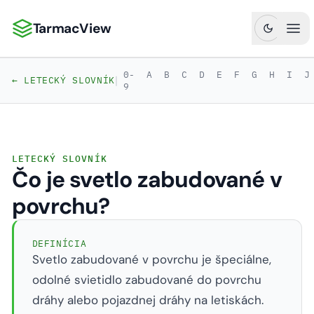
TarmacView
TarmacView: Precízna letecká analytika
Otv
0-
A
B
C
D
E
F
G
H
I
J
|
← LETECKÝ SLOVNÍK
9
LETECKÝ SLOVNÍK
Čo je svetlo zabudované v
povrchu?
DEFINÍCIA
Svetlo zabudované v povrchu je špeciálne,
odolné svietidlo zabudované do povrchu
dráhy alebo pojazdnej dráhy na letiskách.