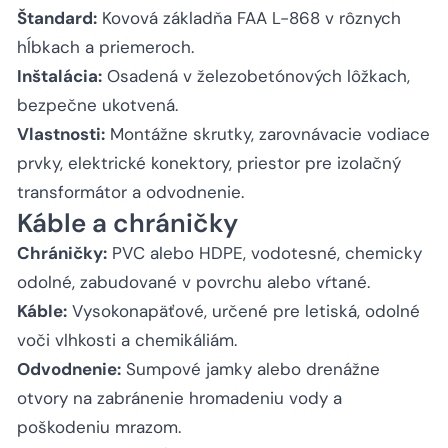
Štandard:
Kovová základňa FAA L-868 v rôznych
hĺbkach a priemeroch.
Inštalácia:
Osadená v železobetónových lôžkach,
bezpečne ukotvená.
Vlastnosti:
Montážne skrutky, zarovnávacie vodiace
prvky, elektrické konektory, priestor pre izolačný
transformátor a odvodnenie.
Káble a chráničky
Chráničky:
PVC alebo HDPE, vodotesné, chemicky
odolné, zabudované v povrchu alebo vŕtané.
Káble:
Vysokonapäťové, určené pre letiská, odolné
voči vlhkosti a chemikáliám.
Odvodnenie:
Sumpové jamky alebo drenážne
otvory na zabránenie hromadeniu vody a
poškodeniu mrazom.