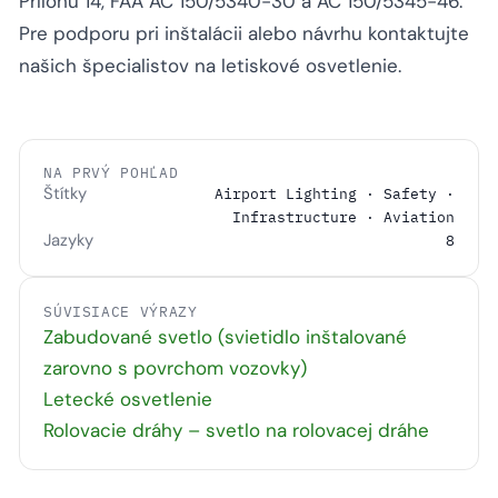
Prílohu 14, FAA AC 150/5340-30 a AC 150/5345-46.
Pre podporu pri inštalácii alebo návrhu kontaktujte
našich špecialistov na letiskové osvetlenie.
NA PRVÝ POHĽAD
Štítky
Airport Lighting · Safety ·
Infrastructure · Aviation
Jazyky
8
SÚVISIACE VÝRAZY
Zabudované svetlo (svietidlo inštalované
zarovno s povrchom vozovky)
Letecké osvetlenie
Rolovacie dráhy – svetlo na rolovacej dráhe