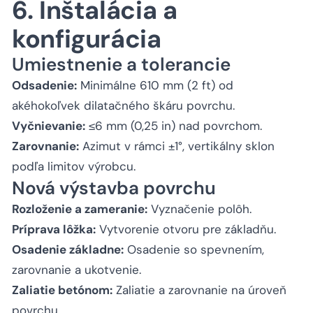
6. Inštalácia a
konfigurácia
Umiestnenie a tolerancie
Odsadenie:
Minimálne 610 mm (2 ft) od
akéhokoľvek dilatačného škáru povrchu.
Vyčnievanie:
≤6 mm (0,25 in) nad povrchom.
Zarovnanie:
Azimut v rámci ±1°, vertikálny sklon
podľa limitov výrobcu.
Nová výstavba povrchu
Rozloženie a zameranie:
Vyznačenie polôh.
Príprava lôžka:
Vytvorenie otvoru pre základňu.
Osadenie základne:
Osadenie so spevnením,
zarovnanie a ukotvenie.
Zaliatie betónom:
Zaliatie a zarovnanie na úroveň
povrchu.