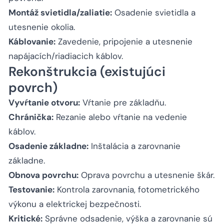
Montáž svietidla/zaliatie:
Osadenie svietidla a
utesnenie okolia.
Káblovanie:
Zavedenie, pripojenie a utesnenie
napájacích/riadiacich káblov.
Rekonštrukcia (existujúci
povrch)
Vyvŕtanie otvoru:
Vŕtanie pre základňu.
Chránička:
Rezanie alebo vŕtanie na vedenie
káblov.
Osadenie základne:
Inštalácia a zarovnanie
základne.
Obnova povrchu:
Oprava povrchu a utesnenie škár.
Testovanie:
Kontrola zarovnania, fotometrického
výkonu a elektrickej bezpečnosti.
Kritické:
Správne odsadenie, výška a zarovnanie sú