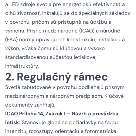
a LED zdroje svetla pre energetickú efektívnosť a
dlhú životnosť. Inštalujú sa do špeciálnych základov
v povrchu, pričom sú prístupné na údržbu a
výmenu. Prísne medzinárodné (ICAO) a národné
(FAA) normy upravujú ich konštrukciu, inštaláciu a
výkon, vďaka čomu sú kľúčovou a vysoko
štandardizovanou súčasťou letiskovej
infraštruktúry.
2. Regulačný rámec
Svetlá zabudované v povrchu podliehajú prísnym
medzinárodným a národným predpisom. Kľúčové
dokumenty zahŕňajú:
ICAO Príloha 14, Zväzok I – Návrh a prevádzka
letísk:
Stanovuje globálne požiadavky na farbu,
intenzitu, rozostupy, orientáciu a fotometrické