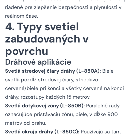
riadené pre zlepšenie bezpečnosti a plynulosti v
reálnom čase.
4. Typy svetiel
zabudovaných v
povrchu
Dráhové aplikácie
Svetlá stredovej čiary dráhy (L-850A):
Biele
svetlá pozdĺž stredovej čiary, striedavo
červené/biele pri konci a všetky červené na konci
dráhy, rozostupy každých 15 metrov.
Svetlá dotykovej zóny (L-850B):
Paralelné rady
označujúce pristávaciu zónu, biele, v dĺžke 900
metrov od prahu.
Svetlá okraja dráhy (L-850C):
Používajú sa tam,