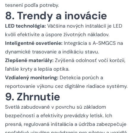
tesnení podľa potreby.
8. Trendy a inovácie
LED technológia:
Väčšina nových inštalácií je LED
kvôli efektivite a úspore životných nákladov.
Inteligentné osvetlenie:
Integrácia s A-SMGCS na
dynamické trasovanie a indikáciu stavu.
Zlepšené materiály:
Zvýšená odolnosť voči korózii,
ľahšie kryty a lepšia optika.
Vzdialený monitoring:
Detekcia porúch a
reportovanie výkonu cez digitálne riadiace systémy.
9. Zhrnutie
Svetlá zabudované v povrchu sú základom
bezpečnosti a efektivity prevádzky letísk. Ich
presná, regulovaná inštalácia a údržba zabezpečuje
spoľahlivé vizuálne navádzanie pre pilotov a vozidlá