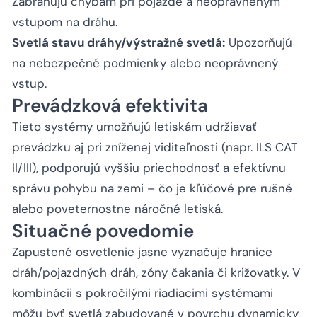
Zabraňujú chybám pri pojazde a neoprávneným
vstupom na dráhu.
Svetlá stavu dráhy/výstražné svetlá:
Upozorňujú
na nebezpečné podmienky alebo neoprávnený
vstup.
Prevádzková efektivita
Tieto systémy umožňujú letiskám udržiavať
prevádzku aj pri zníženej viditeľnosti (napr. ILS CAT
II/III), podporujú vyššiu priechodnosť a efektívnu
správu pohybu na zemi – čo je kľúčové pre rušné
alebo poveternostne náročné letiská.
Situačné povedomie
Zapustené osvetlenie jasne vyznačuje hranice
dráh/pojazdných dráh, zóny čakania či križovatky. V
kombinácii s pokročilými riadiacimi systémami
môžu byť svetlá zabudované v povrchu dynamicky