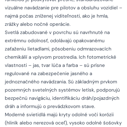
vizuálne navádzanie pre pilotov a obsluhu vozidiel –
najmä počas zníženej viditeľnosti, ako je hmla,
zrážky alebo nočné operácie.
Svetlá zabudované v povrchu sú navrhnuté na
extrémnu odolnosť, odolávajú opakovanému
zaťaženiu lietadlami, pôsobeniu odmrazovacích
chemikálií a vplyvom prostredia. Ich fotometrické
vlastnosti – jas, tvar lúča a farba – sú prísne
regulované na zabezpečenie jasného a
jednoznačného navádzania. Sú základným prvkom
pozemných svetelných systémov letísk, podporujú
bezpečnú navigáciu, identifikáciu dráh/pojazdných
dráh a informujú o prevádzkovom stave.
Moderné svietidlá majú kryty odolné voči korózii
(hliník alebo nerezová oceľ), vysoko odolné šošovky