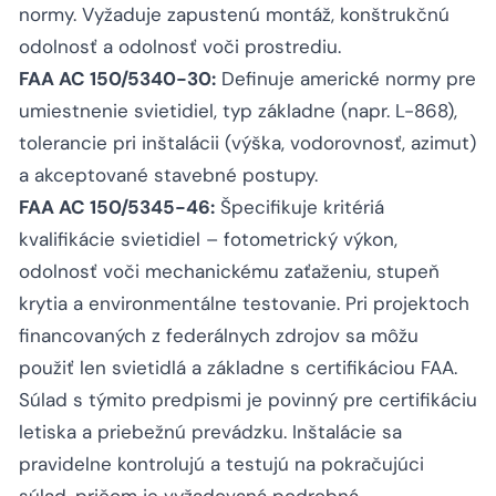
normy. Vyžaduje zapustenú montáž, konštrukčnú
odolnosť a odolnosť voči prostrediu.
FAA AC 150/5340-30:
Definuje americké normy pre
umiestnenie svietidiel, typ základne (napr. L-868),
tolerancie pri inštalácii (výška, vodorovnosť, azimut)
a akceptované stavebné postupy.
FAA AC 150/5345-46:
Špecifikuje kritériá
kvalifikácie svietidiel – fotometrický výkon,
odolnosť voči mechanickému zaťaženiu, stupeň
krytia a environmentálne testovanie. Pri projektoch
financovaných z federálnych zdrojov sa môžu
použiť len svietidlá a základne s certifikáciou FAA.
Súlad s týmito predpismi je povinný pre certifikáciu
letiska a priebežnú prevádzku. Inštalácie sa
pravidelne kontrolujú a testujú na pokračujúci
súlad, pričom je vyžadovaná podrobná