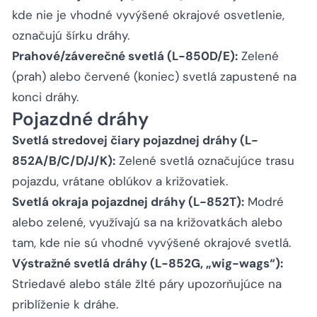
kde nie je vhodné vyvýšené okrajové osvetlenie,
označujú šírku dráhy.
Prahové/záverečné svetlá (L-850D/E):
Zelené
(prah) alebo červené (koniec) svetlá zapustené na
konci dráhy.
Pojazdné dráhy
Svetlá stredovej čiary pojazdnej dráhy (L-
852A/B/C/D/J/K):
Zelené svetlá označujúce trasu
pojazdu, vrátane oblúkov a križovatiek.
Svetlá okraja pojazdnej dráhy (L-852T):
Modré
alebo zelené, využívajú sa na križovatkách alebo
tam, kde nie sú vhodné vyvýšené okrajové svetlá.
Výstražné svetlá dráhy (L-852G, „wig-wags“):
Striedavé alebo stále žlté páry upozorňujúce na
priblíženie k dráhe.