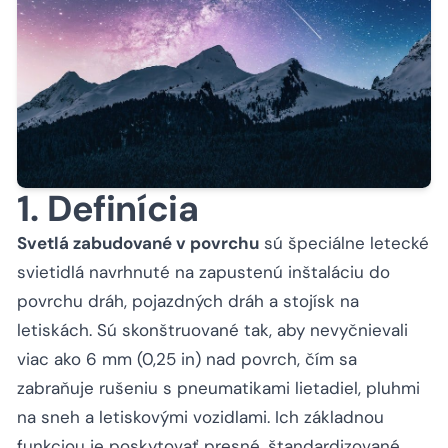
1. Definícia
Svetlá zabudované v povrchu
sú špeciálne letecké
svietidlá navrhnuté na zapustenú inštaláciu do
povrchu dráh, pojazdných dráh a stojísk na
letiskách. Sú skonštruované tak, aby nevyčnievali
viac ako 6 mm (0,25 in) nad povrch, čím sa
zabraňuje rušeniu s pneumatikami lietadiel, pluhmi
na sneh a letiskovými vozidlami. Ich základnou
funkciou je poskytovať presné, štandardizované