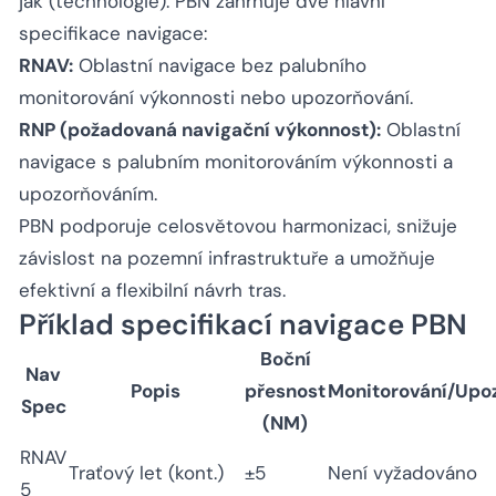
jak (technologie). PBN zahrnuje dvě hlavní
specifikace navigace:
RNAV:
Oblastní navigace bez palubního
monitorování výkonnosti nebo upozorňování.
RNP (požadovaná navigační výkonnost):
Oblastní
navigace s palubním monitorováním výkonnosti a
upozorňováním.
PBN podporuje celosvětovou harmonizaci, snižuje
závislost na pozemní infrastruktuře a umožňuje
efektivní a flexibilní návrh tras.
Příklad specifikací navigace PBN
Boční
Nav
Popis
přesnost
Monitorování/Upo
Spec
(NM)
RNAV
Traťový let (kont.)
±5
Není vyžadováno
5