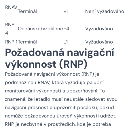
RNAV
Terminál
±1
Není vyžadováno
1
RNP
Oceánské/vzdálené
±4
Vyžadováno
4
RNP 1
Terminál
±1
Vyžadováno
Požadovaná navigační
výkonnost (RNP)
Požadovaná navigační výkonnost (RNP) je
podmnožinou RNAV, která vyžaduje palubní
monitorování výkonnosti a upozorňování. To
znamená, že letadlo musí neustále sledovat svou
navigační přesnost a upozornit posádku, pokud
nemůže požadovanou úroveň výkonnosti udržet.
RNP je nezbytné v prostředích, kde je potřeba