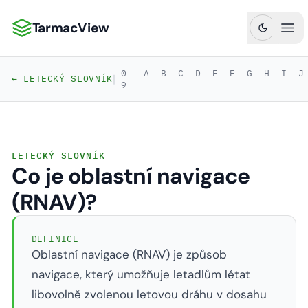
TarmacView
TarmacView: Precizní letecká analytika
Ote
0-
A
B
C
D
E
F
G
H
I
J
|
← LETECKÝ SLOVNÍK
9
LETECKÝ SLOVNÍK
Co je oblastní navigace
(RNAV)?
DEFINICE
Oblastní navigace (RNAV) je způsob
navigace, který umožňuje letadlům létat
libovolně zvolenou letovou dráhu v dosahu