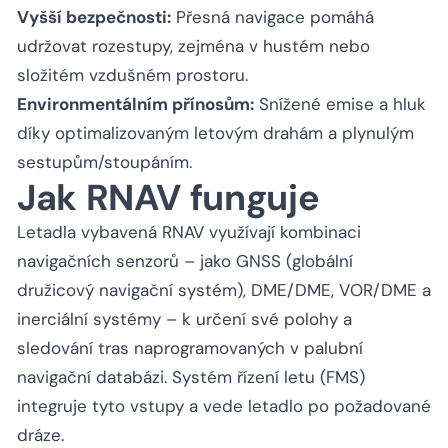
Vyšší bezpečnosti:
Přesná navigace pomáhá
udržovat rozestupy, zejména v hustém nebo
složitém vzdušném prostoru.
Environmentálním přínosům:
Snížené emise a hluk
díky optimalizovaným letovým drahám a plynulým
sestupům/stoupáním.
Jak RNAV funguje
Letadla vybavená RNAV využívají kombinaci
navigačních senzorů – jako GNSS (globální
družicový navigační systém), DME/DME, VOR/DME a
inerciální systémy – k určení své polohy a
sledování tras naprogramovaných v palubní
navigační databázi. Systém řízení letu (FMS)
integruje tyto vstupy a vede letadlo po požadované
dráze.