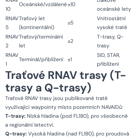
Oceánské/vzdálené
±10
10
oceánské lety
RNAV
Traťový let
Vnitrostátní
±5
5
(kontinentální)
vysoké tratě
RNAV
Traťový/terminální
T-trasy, Q-
±2
2
let
trasy
RNAV
SID, STAR,
Terminál/přiblížení
±1
1
přiblížení
Traťové RNAV trasy (T-
trasy a Q-trasy)
Traťové RNAV trasy jsou publikované tratě
využívající waypointy místo pozemních NAVAIDů:
T-trasy:
Nízká hladina (pod FL180), pro všeobecné
a regionální letectví.
Q-trasy:
Vysoká hladina (nad FL180), pro proudová