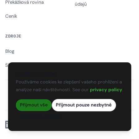
Překážková rovina
údajů
Ceník
ZDROJE
Blog
Slovník
Souhlas s cookies
Používáme cookies ke zlepšení vašeho prohlížení a
analýze naší návštěvnosti. See our
privacy policy
.
EN
CS
SK
DE
PL
HU
ES
FR
Přijmout vše
Přijmout pouze nezbytné
Nastavení cookies
Linkedin