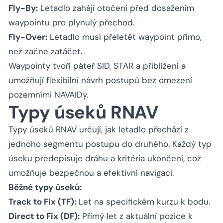
Fly-By:
Letadlo zahájí otočení před dosažením
waypointu pro plynulý přechod.
Fly-Over:
Letadlo musí přeletět waypoint přímo,
než začne zatáčet.
Waypointy tvoří páteř SID, STAR a přiblížení a
umožňují flexibilní návrh postupů bez omezení
pozemními NAVAIDy.
Typy úseků RNAV
Typy úseků RNAV určují, jak letadlo přechází z
jednoho segmentu postupu do druhého. Každý typ
úseku předepisuje dráhu a kritéria ukončení, což
umožňuje bezpečnou a efektivní navigaci.
Běžné typy úseků:
Track to Fix (TF):
Let na specifickém kurzu k bodu.
Direct to Fix (DF):
Přímý let z aktuální pozice k