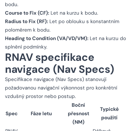
bodu.
Course to Fix (CF):
Let na kurzu k bodu.
Radius to Fix (RF):
Let po oblouku s konstantním
poloměrem k bodu.
Heading to Condition (VA/VD/VM):
Let na kurzu do
splnění podmínky.
RNAV specifikace
navigace (Nav Specs)
Specifikace navigace (Nav Specs) stanovují
požadovanou navigační výkonnost pro konkrétní
vzdušný prostor nebo postup.
Boční
Typické
Spec
Fáze letu
přesnost
použití
(NM)
RNAV
Dálkové