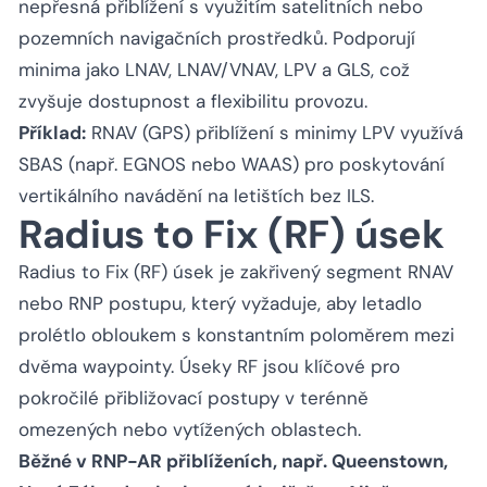
nepřesná přiblížení s využitím satelitních nebo
pozemních navigačních prostředků. Podporují
minima jako LNAV, LNAV/VNAV, LPV a GLS, což
zvyšuje dostupnost a flexibilitu provozu.
Příklad:
RNAV (GPS) přiblížení s minimy LPV využívá
SBAS (např. EGNOS nebo WAAS) pro poskytování
vertikálního navádění na letištích bez ILS.
Radius to Fix (RF) úsek
Radius to Fix (RF) úsek je zakřivený segment RNAV
nebo RNP postupu, který vyžaduje, aby letadlo
prolétlo obloukem s konstantním poloměrem mezi
dvěma waypointy. Úseky RF jsou klíčové pro
pokročilé přibližovací postupy v terénně
omezených nebo vytížených oblastech.
Běžné v RNP-AR přiblíženích, např. Queenstown,