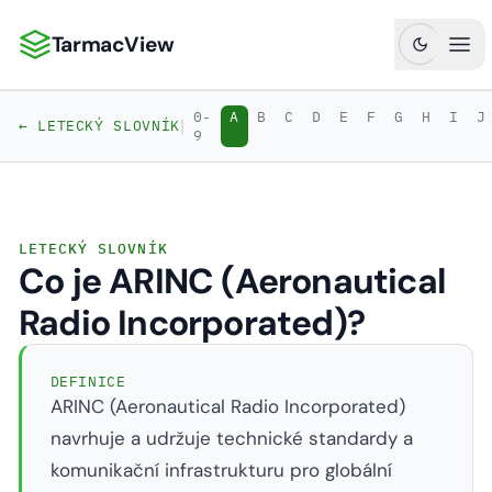
TarmacView
TarmacView: Precizní letecká analytika
Ote
0-
A
B
C
D
E
F
G
H
I
J
|
← LETECKÝ SLOVNÍK
9
LETECKÝ SLOVNÍK
Co je ARINC (Aeronautical
Radio Incorporated)?
DEFINICE
ARINC (Aeronautical Radio Incorporated)
navrhuje a udržuje technické standardy a
komunikační infrastrukturu pro globální