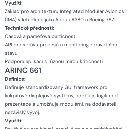
Využití:
Základ pro architekturu Integrated Modular Avionics
(IMA) v letadlech jako Airbus A380 a Boeing 787.
Technické přednosti:
Časová a paměťová partičnost
API pro správu procesů a monitoring zdravotního
stavu
Podpora aplikací s různou mírou kritičnosti
ARINC 661
Definice:
Definuje standardizovaný GUI framework pro
kokpitové displejové systémy, odděluje logiku od
prezentace a umožňuje modulární, na dodavateli
nezávislý vývoj.
Využití:
Používá se pro hlavní letové displeje a multifunkční