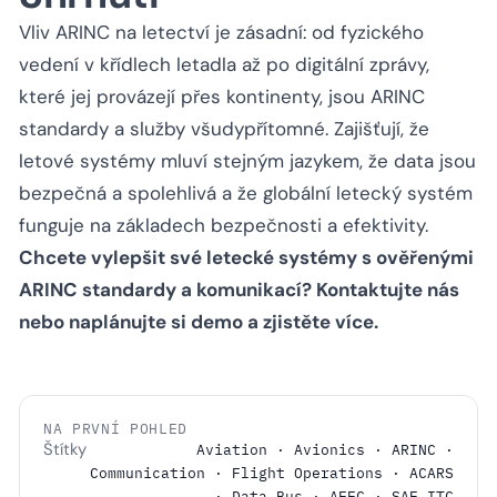
Vliv ARINC na letectví je zásadní: od fyzického
vedení v křídlech letadla až po digitální zprávy,
které jej provázejí přes kontinenty, jsou ARINC
standardy a služby všudypřítomné. Zajišťují, že
letové systémy mluví stejným jazykem, že data jsou
bezpečná a spolehlivá a že globální letecký systém
funguje na základech bezpečnosti a efektivity.
Chcete vylepšit své letecké systémy s ověřenými
ARINC standardy a komunikací?
Kontaktujte nás
nebo
naplánujte si demo
a zjistěte více.
NA PRVNÍ POHLED
Štítky
Aviation · Avionics · ARINC ·
Communication · Flight Operations · ACARS
· Data Bus · AEEC · SAE ITC