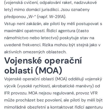
(vojenská cvičení, odpalování raket, nadzvukové
lety) mimo domácí jurisdikci. Jsou označeny
předponou „W-“ (např. W-291A).
Vstup není zakázán, ale piloti by měli postupovat s
maximální opatrností. Řídící agentura (často
námořnictvo nebo letectvo) poskytuje stav na
uvedené frekvenci. Rizika mohou být stejná jako v
aktivních omezených oblastech.
Vojenské operační
oblasti (MOA)
Vojenské operační oblasti (MOA) oddělují vojenský
výcvik (vysoké rychlosti, akrobatické manévry) od
IFR provozu. MOA nejsou regulované, provoz VFR
může procházet bez povolení, ale piloti by měli být
mimořádně obezřetní a kontaktovat řídící agenturu