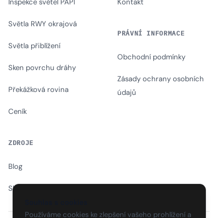
Inspekce světel PAPI
Kontakt
Světla RWY okrajová
PRÁVNÍ INFORMACE
Světla přiblížení
Obchodní podmínky
Sken povrchu dráhy
Zásady ochrany osobních
Překážková rovina
údajů
Ceník
ZDROJE
Blog
Slovník
Souhlas s cookies
Používáme cookies ke zlepšení vašeho prohlížení a