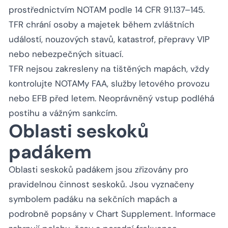
prostřednictvím NOTAM podle 14 CFR 91.137–145.
TFR chrání osoby a majetek během zvláštních
událostí, nouzových stavů, katastrof, přepravy VIP
nebo nebezpečných situací.
TFR nejsou zakresleny na tištěných mapách, vždy
kontrolujte NOTAMy FAA, služby letového provozu
nebo EFB před letem. Neoprávněný vstup podléhá
postihu a vážným sankcím.
Oblasti seskoků
padákem
Oblasti seskoků padákem jsou zřizovány pro
pravidelnou činnost seskoků. Jsou vyznačeny
symbolem padáku na sekčních mapách a
podrobně popsány v Chart Supplement. Informace