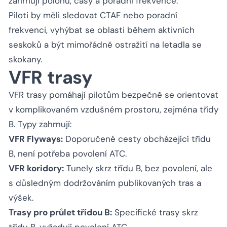
zahrnují polohu, časy a poradní frekvence.
Piloti by měli sledovat CTAF nebo poradní
frekvenci, vyhýbat se oblasti během aktivních
seskoků a být mimořádně ostražití na letadla se
skokany.
VFR trasy
VFR trasy pomáhají pilotům bezpečně se orientovat
v komplikovaném vzdušném prostoru, zejména třídy
B. Typy zahrnují:
VFR Flyways:
Doporučené cesty obcházející třídu
B, není potřeba povolení ATC.
VFR koridory:
Tunely skrz třídu B, bez povolení, ale
s důsledným dodržováním publikovaných tras a
výšek.
Trasy pro průlet třídou B:
Specifické trasy skrz
třídu B, vyžadují povolení ATC.