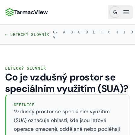
TarmacView
TarmacView: Precizní letecká analytika
Ote
0-
A
B
C
D
E
F
G
H
I
J
|
← LETECKÝ SLOVNÍK
9
LETECKÝ SLOVNÍK
Co je vzdušný prostor se
speciálním využitím (SUA)?
DEFINICE
Vzdušný prostor se speciálním využitím
(SUA) označuje oblasti, kde jsou letové
operace omezené, oddělené nebo podléhají