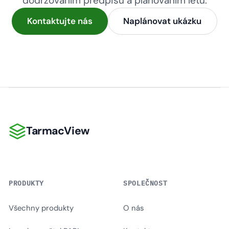
dodržováním předpisů a plánováním letů.
Kontaktujte nás
Naplánovat ukázku
TarmacView
TarmacView
PRODUKTY
SPOLEČNOST
Všechny produkty
O nás