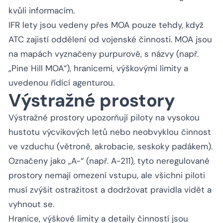
kvůli informacím.
IFR lety jsou vedeny přes MOA pouze tehdy, když
ATC zajistí oddělení od vojenské činnosti. MOA jsou
na mapách vyznačeny purpurově, s názvy (např.
„Pine Hill MOA“), hranicemi, výškovými limity a
uvedenou řídící agenturou.
Výstražné prostory
Výstražné prostory upozorňují piloty na vysokou
hustotu výcvikových letů nebo neobvyklou činnost
ve vzduchu (větroně, akrobacie, seskoky padákem).
Označeny jako „A-“ (např. A-211), tyto neregulované
prostory nemají omezení vstupu, ale všichni piloti
musí zvýšit ostražitost a dodržovat pravidla vidět a
vyhnout se.
Hranice, výškové limity a detaily činností jsou