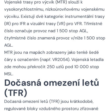
Vojenské trasy pro výcvik (MTR) slouží k
vysokorychlostnímu, nízkoúrovňovému vojenskému
výcviku. Existují dvě kategorie: instrumentální trasy
(IR) pro IFR a vizuální trasy (VR) pro VFR. Třímístné
číslo označuje provoz nad 1 500 stop AGL,
čtyřmístné číslo znamená provoz v/níže 1 500 stop
AGL.
MTR jsou na mapách zobrazeny jako tenké šedé
čáry s označením (např. VR2054). Vojenská letadla
zde mohou překročit 250 uzlů pod 10 000 stop
MSL.
Dočasná omezení letů
(TFR)
Dočasná omezení letů (TFR) jsou krátkodobé,
regulované bloky vzdušného prostoru zřizované