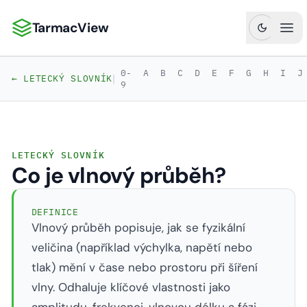
TarmacView
TarmacView: Precizní letecká analytika
Ote
0-
A
B
C
D
E
F
G
H
I
J
|
← LETECKÝ SLOVNÍK
9
LETECKÝ SLOVNÍK
Co je vlnový průběh?
DEFINICE
Vlnový průběh popisuje, jak se fyzikální
veličina (například výchylka, napětí nebo
tlak) mění v čase nebo prostoru při šíření
vlny. Odhaluje klíčové vlastnosti jako