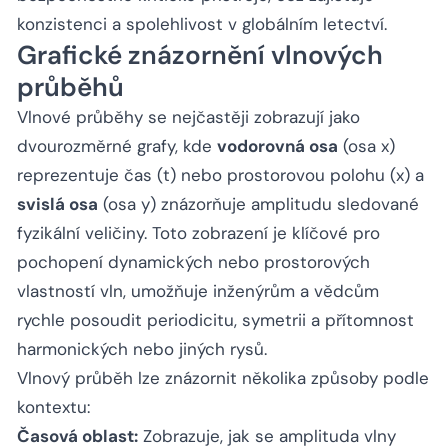
konzistenci a spolehlivost v globálním letectví.
Grafické znázornění vlnových
průběhů
Vlnové průběhy se nejčastěji zobrazují jako
dvourozměrné grafy, kde
vodorovná osa
(osa x)
reprezentuje čas (t) nebo prostorovou polohu (x) a
svislá osa
(osa y) znázorňuje amplitudu sledované
fyzikální veličiny. Toto zobrazení je klíčové pro
pochopení dynamických nebo prostorových
vlastností vln, umožňuje inženýrům a vědcům
rychle posoudit periodicitu, symetrii a přítomnost
harmonických nebo jiných rysů.
Vlnový průběh lze znázornit několika způsoby podle
kontextu:
Časová oblast:
Zobrazuje, jak se amplituda vlny