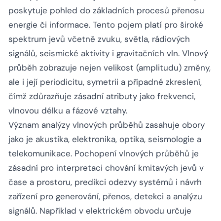
poskytuje pohled do základních procesů přenosu
energie či informace. Tento pojem platí pro široké
spektrum jevů včetně zvuku, světla, rádiových
signálů, seismické aktivity i gravitačních vln. Vlnový
průběh zobrazuje nejen velikost (amplitudu) změny,
ale i její periodicitu, symetrii a případné zkreslení,
čímž zdůrazňuje zásadní atributy jako frekvenci,
vlnovou délku a fázové vztahy.
Význam analýzy vlnových průběhů zasahuje obory
jako je akustika, elektronika, optika, seismologie a
telekomunikace. Pochopení vlnových průběhů je
zásadní pro interpretaci chování kmitavých jevů v
čase a prostoru, predikci odezvy systémů i návrh
zařízení pro generování, přenos, detekci a analýzu
signálů. Například v elektrickém obvodu určuje