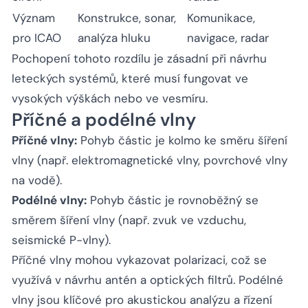
Význam
Konstrukce, sonar,
Komunikace,
pro ICAO
analýza hluku
navigace, radar
Pochopení tohoto rozdílu je zásadní při návrhu
leteckých systémů, které musí fungovat ve
vysokých výškách nebo ve vesmíru.
Příčné a podélné vlny
Příčné vlny:
Pohyb částic je kolmo ke směru šíření
vlny (např. elektromagnetické vlny, povrchové vlny
na vodě).
Podélné vlny:
Pohyb částic je rovnoběžný se
směrem šíření vlny (např. zvuk ve vzduchu,
seismické P-vlny).
Příčné vlny mohou vykazovat polarizaci, což se
využívá v návrhu antén a optických filtrů. Podélné
vlny jsou klíčové pro akustickou analýzu a řízení