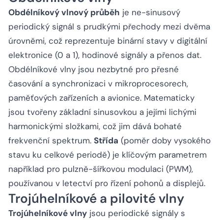
Obdélníkový vlnový průběh
je ne-sinusový
periodický signál s prudkými přechody mezi dvěma
úrovněmi, což reprezentuje binární stavy v digitální
elektronice (0 a 1), hodinové signály a přenos dat.
Obdélníkové vlny jsou nezbytné pro přesné
časování a synchronizaci v mikroprocesorech,
paměťových zařízeních a avionice. Matematicky
jsou tvořeny základní sinusovkou a jejími lichými
harmonickými složkami, což jim dává bohaté
frekvenční spektrum.
Střída
(poměr doby vysokého
stavu ku celkové periodě) je klíčovým parametrem
například pro pulzně-šířkovou modulaci (PWM),
používanou v letectví pro řízení pohonů a displejů.
Trojúhelníkové a pilovité vlny
Trojúhelníkové vlny
jsou periodické signály s