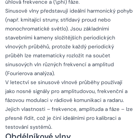
úhlová frekvence a (\phi) fáze.
Sinusové vlny představují ideální harmonický pohyb
(např. kmitající struny, střídavý proud nebo
monochromatické světlo). Jsou základními
stavebními kameny složitějších periodických
vlnových průběhů, protože každý periodický
průběh lze matematicky rozložit na součet
sinusových vln různých frekvencí a amplitud
(Fourierova analýza).
V letectví se sinusové vlnové průběhy používají
jako nosné signály pro amplitudovou, frekvenční a
fázovou modulaci v rádiové komunikaci a radaru.
Jejich vlastnosti – frekvence, amplituda a fáze – lze
přesně řídit, což je činí ideálními pro kalibraci a
testování systémů.
Obdélníkové vlny