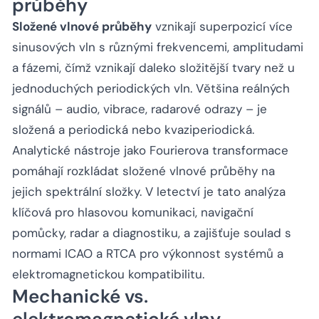
průběhy
Složené vlnové průběhy
vznikají superpozicí více
sinusových vln s různými frekvencemi, amplitudami
a fázemi, čímž vznikají daleko složitější tvary než u
jednoduchých periodických vln. Většina reálných
signálů – audio, vibrace, radarové odrazy – je
složená a periodická nebo kvaziperiodická.
Analytické nástroje jako Fourierova transformace
pomáhají rozkládat složené vlnové průběhy na
jejich spektrální složky. V letectví je tato analýza
klíčová pro hlasovou komunikaci, navigační
pomůcky, radar a diagnostiku, a zajišťuje soulad s
normami ICAO a RTCA pro výkonnost systémů a
elektromagnetickou kompatibilitu.
Mechanické vs.
elektromagnetické vlny