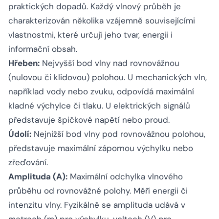
praktických dopadů. Každý vlnový průběh je
charakterizován několika vzájemně souvisejícími
vlastnostmi, které určují jeho tvar, energii i
informační obsah.
Hřeben:
Nejvyšší bod vlny nad rovnovážnou
(nulovou či klidovou) polohou. U mechanických vln,
například vody nebo zvuku, odpovídá maximální
kladné výchylce či tlaku. U elektrických signálů
představuje špičkové napětí nebo proud.
Údolí:
Nejnižší bod vlny pod rovnovážnou polohou,
představuje maximální zápornou výchylku nebo
zřeďování.
Amplituda (A):
Maximální odchylka vlnového
průběhu od rovnovážné polohy. Měří energii či
intenzitu vlny. Fyzikálně se amplituda udává v
metrech (m) pro výchylku, voltech (V) pro