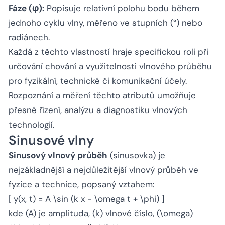
Fáze (φ):
Popisuje relativní polohu bodu během
jednoho cyklu vlny, měřeno ve stupních (°) nebo
radiánech.
Každá z těchto vlastností hraje specifickou roli při
určování chování a využitelnosti vlnového průběhu
pro fyzikální, technické či komunikační účely.
Rozpoznání a měření těchto atributů umožňuje
přesné řízení, analýzu a diagnostiku vlnových
technologií.
Sinusové vlny
Sinusový vlnový průběh
(sinusovka) je
nejzákladnější a nejdůležitější vlnový průběh ve
fyzice a technice, popsaný vztahem:
[ y(x, t) = A \sin (k x - \omega t + \phi) ]
kde (A) je amplituda, (k) vlnové číslo, (\omega)