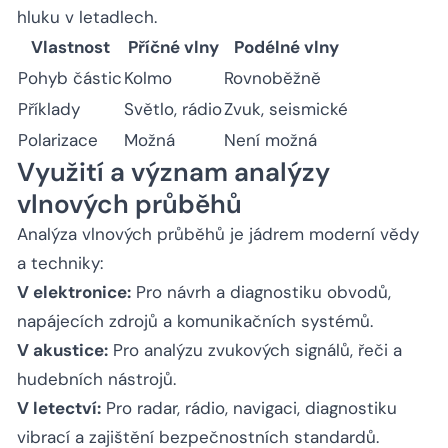
hluku v letadlech.
Vlastnost
Příčné vlny
Podélné vlny
Pohyb částic
Kolmo
Rovnoběžně
Příklady
Světlo, rádio
Zvuk, seismické
Polarizace
Možná
Není možná
Využití a význam analýzy
vlnových průběhů
Analýza vlnových průběhů je jádrem moderní vědy
a techniky:
V elektronice:
Pro návrh a diagnostiku obvodů,
napájecích zdrojů a komunikačních systémů.
V akustice:
Pro analýzu zvukových signálů, řeči a
hudebních nástrojů.
V letectví:
Pro radar, rádio, navigaci, diagnostiku
vibrací a zajištění bezpečnostních standardů.