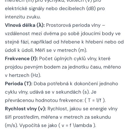
elektrické signály nebo decibelech (dB) pro
intenzitu zvuku.
Vlnová délka (λ):
Prostorová perioda vlny –
vzdálenost mezi dvěma po sobě jdoucími body ve
stejné fázi, například od hřebene k hřebeni nebo od
údolí k údolí. Měří se v metrech (m).
Frekvence (f):
Počet úplných cyklů vlny, které
projdou pevným bodem za jednotku času, měřeno
v hertzech (Hz).
Perioda (T):
Doba potřebná k dokončení jednoho
cyklu vlny, udává se v sekundách (s). Je
převrácenou hodnotou frekvence: ( T = 1/f ).
Rychlost vlny (v):
Rychlost, jakou se energie vlny
šíří prostředím, měřena v metrech za sekundu
(m/s). Vypočítá se jako ( v = f \lambda ).