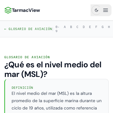
TarmacView
TarmacView: Análisis de Aviación de Precisión
Abr
0-
A
B
C
D
E
F
G
H
|
← GLOSARIO DE AVIACIÓN
9
GLOSARIO DE AVIACIÓN
¿Qué es el nivel medio del
mar (MSL)?
DEFINICIÓN
El nivel medio del mar (MSL) es la altura
promedio de la superficie marina durante un
ciclo de 19 años, utilizada como referencia