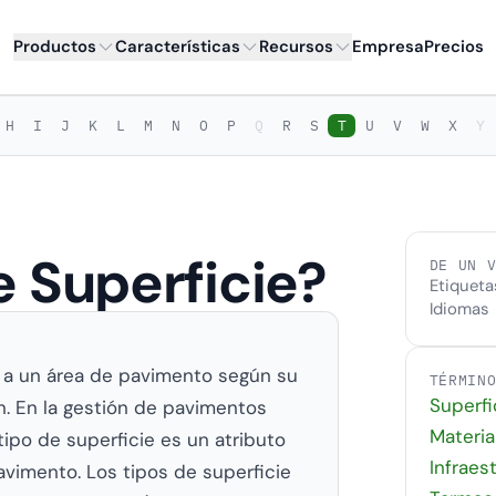
Productos
Características
Recursos
Empresa
Precios
H
I
J
K
L
M
N
O
P
Q
R
S
T
U
V
W
X
Y
e Superficie?
DE UN 
Etiqueta
Idiomas
da a un área de pavimento según su
TÉRMIN
Superfi
. En la gestión de pavimentos
Materia
tipo de superficie es un atributo
Infraes
vimento. Los tipos de superficie