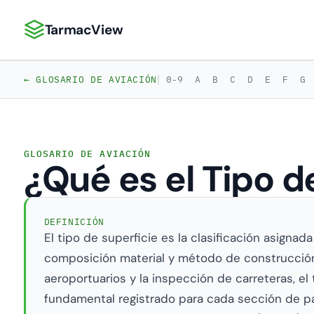
TarmacView
TarmacView: Análisis de Aviación de Precisión
|
← GLOSARIO DE AVIACIÓN
0-9
A
B
C
D
E
F
G
GLOSARIO DE AVIACIÓN
¿Qué es el Tipo d
DEFINICIÓN
El tipo de superficie es la clasificación asigna
composición material y método de construcción
aeroportuarios y la inspección de carreteras, el 
fundamental registrado para cada sección de pa