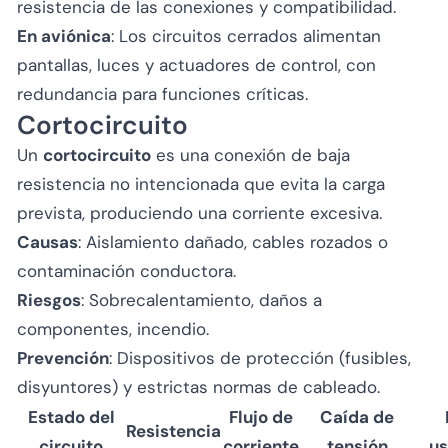
resistencia de las conexiones y compatibilidad.
En aviónica
: Los circuitos cerrados alimentan
pantallas, luces y actuadores de control, con
redundancia para funciones críticas.
Cortocircuito
Un
cortocircuito
es una conexión de baja
resistencia no intencionada que evita la carga
prevista, produciendo una corriente excesiva.
Causas
: Aislamiento dañado, cables rozados o
contaminación conductora.
Riesgos
: Sobrecalentamiento, daños a
componentes, incendio.
Prevención
: Dispositivos de protección (fusibles,
disyuntores) y estrictas normas de cableado.
Estado del
Flujo de
Caída de
Resistencia
circuito
corriente
tensión
us