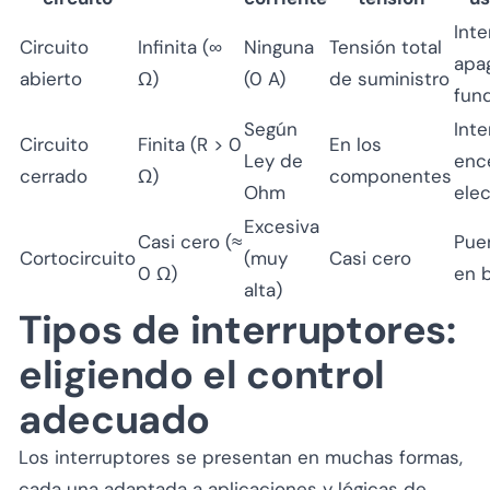
Inte
Circuito
Infinita (∞
Ninguna
Tensión total
apag
abierto
Ω)
(0 A)
de suministro
fun
Según
Inte
Circuito
Finita (R > 0
En los
Ley de
enc
cerrado
Ω)
componentes
Ohm
ele
Excesiva
Casi cero (≈
Pue
Cortocircuito
(muy
Casi cero
0 Ω)
en b
alta)
Tipos de interruptores:
eligiendo el control
adecuado
Los interruptores se presentan en muchas formas,
cada una adaptada a aplicaciones y lógicas de