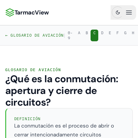
TarmacView
TarmacView: Análisis de Aviación de Precisión
Abr
0-
A
B
C
D
E
F
G
H
|
← GLOSARIO DE AVIACIÓN
9
GLOSARIO DE AVIACIÓN
¿Qué es la conmutación:
apertura y cierre de
circuitos?
DEFINICIÓN
La conmutación es el proceso de abrir o
cerrar intencionadamente circuitos