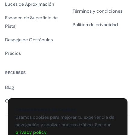
Luces de Aproximación
Términos y condiciones
Escaneo de Superficie de
Política de privacidad
Pista
Despeje de Obstáculos
Precios
RECURSOS
Blog
Glosario
Consentimiento de Cookies
Usamos cookies para mejorar tu experiencia de
navegación y analizar nuestro tráfico. See our
EN
CS
SK
DE
PL
HU
ES
FR
privacy policy
.