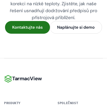
korekci na nízké teploty. Zjistěte, jak naše
řešení usnadňují dodržování předpisů pro
přístrojová přiblížení.
Kontaktujte nás
Naplánujte si demo
TarmacView
TarmacView
PRODUKTY
SPOLEČNOST