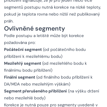
přiblížení signalizuje, že je pro jeden nebo více
segmentů postupu nutná korekce na nízké teploty,
pokud je teplota rovna nebo nižší než publikovaný
práh.
Ovlivněné segmenty
Podle postupu a letiště může být korekce
požadována pro:
Počáteční segment
(od počátečního bodu
přiblížení k mezilehlému bodu)
Mezilehlý segment
(od mezilehlého bodu k
finálnímu bodu přiblížení)
Finální segment
(od finálního bodu přiblížení k
DA/MDA nebo mezilehlým výškám)
Segment přerušeného přiblížení
(na výšku držení
nebo mezilehlé body)
Korekce je nutná pouze pro segmenty uvedené v