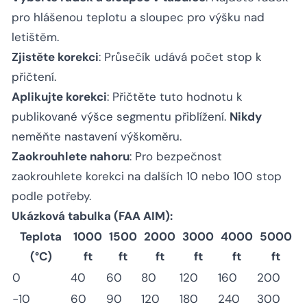
pro hlášenou teplotu a sloupec pro výšku nad
letištěm.
Zjistěte korekci
: Průsečík udává počet stop k
přičtení.
Aplikujte korekci
: Přičtěte tuto hodnotu k
publikované výšce segmentu přiblížení.
Nikdy
neměňte nastavení výškoměru.
Zaokrouhlete nahoru
: Pro bezpečnost
zaokrouhlete korekci na dalších 10 nebo 100 stop
podle potřeby.
Ukázková tabulka (FAA AIM):
Teplota
1000
1500
2000
3000
4000
5000
(°C)
ft
ft
ft
ft
ft
ft
0
40
60
80
120
160
200
−10
60
90
120
180
240
300