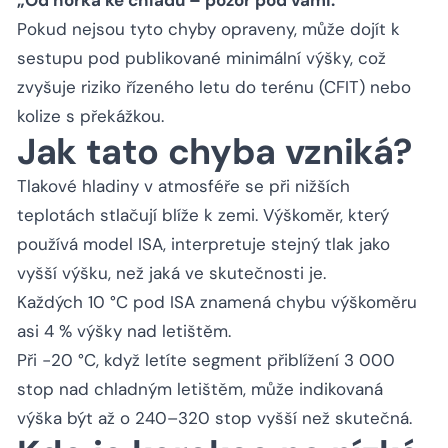
Pokud nejsou tyto chyby opraveny, může dojít k
sestupu pod publikované minimální výšky, což
zvyšuje riziko řízeného letu do terénu (CFIT) nebo
kolize s překážkou.
Jak tato chyba vzniká?
Tlakové hladiny v atmosféře se při nižších
teplotách stlačují blíže k zemi. Výškoměr, který
používá model ISA, interpretuje stejný tlak jako
vyšší výšku, než jaká ve skutečnosti je.
Každých 10 °C pod ISA znamená chybu výškoměru
asi 4 % výšky nad letištěm.
Při −20 °C, když letíte segment přiblížení 3 000
stop nad chladným letištěm, může indikovaná
výška být až o 240–320 stop vyšší než skutečná.