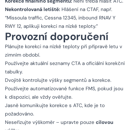
Korekce finálního segmentu:
Není třeba hlásit ATC.
Nekontrolovaná letiště:
Hlášení na CTAF, např.
“Missoula traffic, Cessna 12345, inbound RNAV Y
RWY 12, aplikuji korekci na nízké teploty.”
Provozní doporučení
Plánujte korekci na nízké teploty při přípravě letu v
zimním období.
Používejte aktuální seznamy CTA a oficiální korekční
tabulky.
Dvojitě kontrolujte výšky segmentů a korekce.
Používejte automatizované funkce FMS, pokud jsou
k dispozici, ale vždy ověřujte.
Jasně komunikujte korekce s ATC, kde je to
požadováno.
Neseřizujte výškoměr – upravte pouze
cílovou