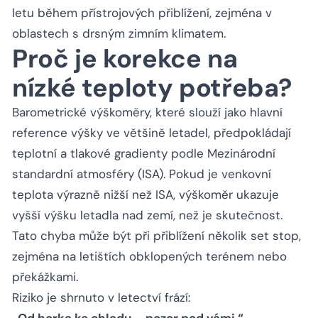
letu během přístrojových přiblížení, zejména v
oblastech s drsným zimním klimatem.
Proč je korekce na
nízké teploty potřeba?
Barometrické výškoměry, které slouží jako hlavní
reference výšky ve většině letadel, předpokládají
teplotní a tlakové gradienty podle Mezinárodní
standardní atmosféry (ISA). Pokud je venkovní
teplota výrazně nižší než ISA, výškoměr ukazuje
vyšší výšku letadla nad zemí, než je skutečnost.
Tato chyba může být při přiblížení několik set stop,
zejména na letištích obklopených terénem nebo
překážkami.
Riziko je shrnuto v letectví frází:
„Od horka ke chladu – pozor pod vámi.“