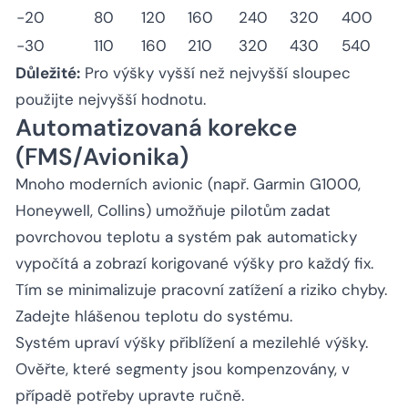
−20
80
120
160
240
320
400
−30
110
160
210
320
430
540
Důležité:
Pro výšky vyšší než nejvyšší sloupec
použijte nejvyšší hodnotu.
Automatizovaná korekce
(FMS/Avionika)
Mnoho moderních avionic (např. Garmin G1000,
Honeywell, Collins) umožňuje pilotům zadat
povrchovou teplotu a systém pak automaticky
vypočítá a zobrazí korigované výšky pro každý fix.
Tím se minimalizuje pracovní zatížení a riziko chyby.
Zadejte hlášenou teplotu do systému.
Systém upraví výšky přiblížení a mezilehlé výšky.
Ověřte, které segmenty jsou kompenzovány, v
případě potřeby upravte ručně.