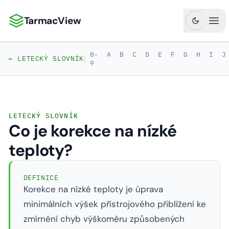
TarmacView
TarmacView: Precizní letecká analytika
Ote
0-
A
B
C
D
E
F
G
H
I
J
|
← LETECKÝ SLOVNÍK
9
LETECKÝ SLOVNÍK
Co je korekce na nízké
teploty?
DEFINICE
Korekce na nízké teploty je úprava
minimálních výšek přístrojového přiblížení ke
zmírnění chyb výškoměru způsobených