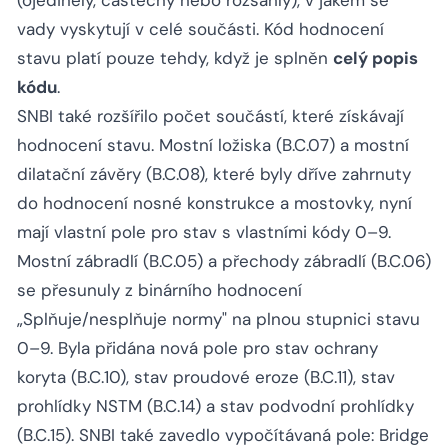
(ojedinělý, částečný nebo rozsáhlý), v jakém se
vady vyskytují v celé součásti. Kód hodnocení
stavu platí pouze tehdy, když je splněn
celý popis
kódu
.
SNBI také rozšířilo počet součástí, které získávají
hodnocení stavu. Mostní ložiska (B.C.07) a mostní
dilatační závěry (B.C.08), které byly dříve zahrnuty
do hodnocení nosné konstrukce a mostovky, nyní
mají vlastní pole pro stav s vlastními kódy 0–9.
Mostní zábradlí (B.C.05) a přechody zábradlí (B.C.06)
se přesunuly z binárního hodnocení
„Splňuje/nesplňuje normy" na plnou stupnici stavu
0–9. Byla přidána nová pole pro stav ochrany
koryta (B.C.10), stav proudové eroze (B.C.11), stav
prohlídky NSTM (B.C.14) a stav podvodní prohlídky
(B.C.15). SNBI také zavedlo vypočítávaná pole: Bridge