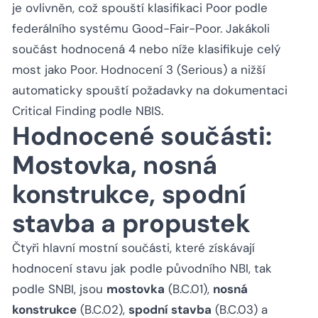
je ovlivněn, což spouští klasifikaci Poor podle
federálního systému Good-Fair-Poor. Jakákoli
součást hodnocená 4 nebo níže klasifikuje celý
most jako Poor. Hodnocení 3 (Serious) a nižší
automaticky spouští požadavky na dokumentaci
Critical Finding podle NBIS.
Hodnocené součásti:
Mostovka, nosná
konstrukce, spodní
stavba a propustek
Čtyři hlavní mostní součásti, které získávají
hodnocení stavu jak podle původního NBI, tak
podle SNBI, jsou
mostovka
(B.C.01),
nosná
konstrukce
(B.C.02),
spodní stavba
(B.C.03) a