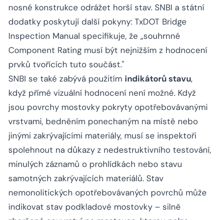
nosné konstrukce odrážet horší stav. SNBI a státní
dodatky poskytují další pokyny: TxDOT Bridge
Inspection Manual specifikuje, že „souhrnné
Component Rating musí být nejnižším z hodnocení
prvků tvořících tuto součást."
SNBI se také zabývá použitím
indikátorů stavu
,
když přímé vizuální hodnocení není možné. Když
jsou povrchy mostovky pokryty opotřebovávanými
vrstvami, bedněním ponechaným na místě nebo
jinými zakrývajícími materiály, musí se inspektoři
spolehnout na důkazy z nedestruktivního testování,
minulých záznamů o prohlídkách nebo stavu
samotných zakrývajících materiálů. Stav
nemonolitických opotřebovávaných povrchů může
indikovat stav podkladové mostovky – silně