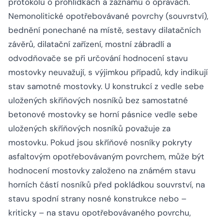
protokolů o prohlídkách a záznamů o opravách.
Nemonolitické opotřebovávané povrchy (souvrství),
bednění ponechané na místě, sestavy dilatačních
závěrů, dilatační zařízení, mostní zábradlí a
odvodňovače se při určování hodnocení stavu
mostovky neuvažují, s výjimkou případů, kdy indikují
stav samotné mostovky. U konstrukcí z vedle sebe
uložených skříňových nosníků bez samostatné
betonové mostovky se horní pásnice vedle sebe
uložených skříňových nosníků považuje za
mostovku. Pokud jsou skříňové nosníky pokryty
asfaltovým opotřebovávaným povrchem, může být
hodnocení mostovky založeno na známém stavu
horních částí nosníků před pokládkou souvrství, na
stavu spodní strany nosné konstrukce nebo –
kriticky – na stavu opotřebovávaného povrchu,