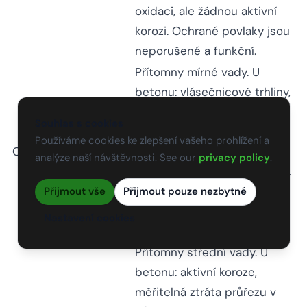
oxidaci, ale žádnou aktivní
korozi. Ochrané povlaky jsou
neporušené a funkční.
Přítomny mírné vady. U
betonu: vlásečnicové trhliny,
mírné odlupování, výkvěty,
Souhlas s cookies
delaminace nevyžadující
Používáme cookies ke zlepšení vašeho prohlížení a
Fair
CS 2
zásah. U oceli: mírná
analýze naší návštěvnosti. See our
privacy policy
.
(Uspokojivý)
povrchová koroze, zabarvení.
U dřeva: mírné praskání,
Přijmout vše
Přijmout pouze nezbytné
štěpení. Nosnost je v
Nastavení cookies
podstatě neporušená.
Přítomny střední vady. U
betonu: aktivní koroze,
měřitelná ztráta průřezu v