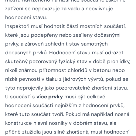
zatížení se nepovažuje za vadu a neovlivňuje
hodnocení stavu.
Inspektoři musí hodnotit části mostních součástí,
které jsou podepřeny nebo zesíleny dočasnými
prvky, a zároveň zohlednit stav samotných
dočasných prvků. Hodnocení stavu musí odrážet
skutečný pozorovaný fyzický stav v době prohlídky,
nikoli známou přítomnost chloridů v betonu nebo
nízké pevnosti v tlaku z jádrových vývrtů, pokud se
tyto neprojevily jako pozorovatelné zhoršení stavu.
U součástí s
více prvky
musí být celkové
hodnocení součásti nejnižším z hodnocení prvků,
které tuto součást tvoří. Pokud má například nosná
konstrukce hlavní nosníky v dobrém stavu, ale
příčné ztužidla jsou silně zhoršená, musí hodnocení