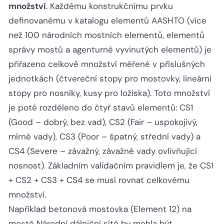
množství
. Každému konstrukčnímu prvku
definovanému v katalogu elementů AASHTO (více
než 100 národních mostních elementů, elementů
správy mostů a agenturně vyvinutých elementů) je
přiřazeno celkové množství měřené v příslušných
jednotkách (čtvereční stopy pro mostovky, lineární
stopy pro nosníky, kusy pro ložiska). Toto množství
je poté rozděleno do čtyř stavů elementů: CS1
(Good – dobrý, bez vad), CS2 (Fair – uspokojivý,
mírné vady), CS3 (Poor – špatný, střední vady) a
CS4 (Severe – závažný, závažné vady ovlivňující
nosnost). Základním validačním pravidlem je, že CS1
+ CS2 + CS3 + CS4 se musí rovnat celkovému
množství.
Například betonová mostovka (Element 12) na
mostě Národní dálniční sítě by mohla být