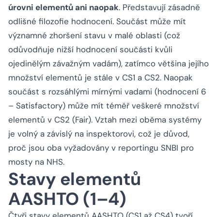
úrovni elementů ani naopak
. Představují zásadně
odlišné filozofie hodnocení. Součást může mít
významné zhoršení stavu v malé oblasti (což
odůvodňuje nižší hodnocení součásti kvůli
ojedinělým závažným vadám), zatímco většina jejího
množství elementů je stále v CS1 a CS2. Naopak
součást s rozsáhlými mírnými vadami (hodnocení 6
– Satisfactory) může mít téměř veškeré množství
elementů v CS2 (Fair). Vztah mezi oběma systémy
je volný a závislý na inspektorovi, což je důvod,
proč jsou oba vyžadovány v reportingu SNBI pro
mosty na NHS.
Stavy elementů
AASHTO (1–4)
Čtyři stavy elementů AASHTO (CS1 až CS4) tvoří