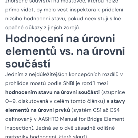
zhoršené souvrství na mostovce, kterou nelze
přímo vidět, by mělo vést inspektora k přidělení
nižšího hodnocení stavu, pokud neexistují silné
opačné důkazy z jiných zdrojů.
Hodnocení na úrovni
elementů vs. na úrovni
součástí
Jedním z nejdůležitějších koncepčních rozdílů v
prohlídce mostů podle SNBI je rozdíl mezi
hodnocením stavu na úrovni součástí
(stupnice
0–9, diskutovaná v celém tomto článku) a
stavy
elementů na úrovni prvků
(systém CS1 až CS4
definovaný v AASHTO Manual for Bridge Element
Inspection). Jedná se o dvě zásadně odlišné
metodiky hodnocení, které slouží