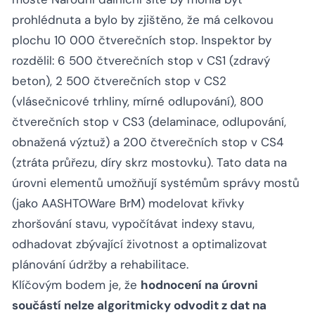
prohlédnuta a bylo by zjištěno, že má celkovou
plochu 10 000 čtverečních stop. Inspektor by
rozdělil: 6 500 čtverečních stop v CS1 (zdravý
beton), 2 500 čtverečních stop v CS2
(vlásečnicové trhliny, mírné odlupování), 800
čtverečních stop v CS3 (delaminace, odlupování,
obnažená výztuž) a 200 čtverečních stop v CS4
(ztráta průřezu, díry skrz mostovku). Tato data na
úrovni elementů umožňují systémům správy mostů
(jako AASHTOWare BrM) modelovat křivky
zhoršování stavu, vypočítávat indexy stavu,
odhadovat zbývající životnost a optimalizovat
plánování údržby a rehabilitace.
Klíčovým bodem je, že
hodnocení na úrovni
součástí nelze algoritmicky odvodit z dat na