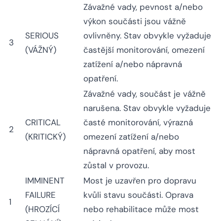
Závažné vady, pevnost a/nebo
výkon součásti jsou vážně
SERIOUS
ovlivněny. Stav obvykle vyžaduje
3
(VÁŽNÝ)
častější monitorování, omezení
zatížení a/nebo nápravná
opatření.
Závažné vady, součást je vážně
narušena. Stav obvykle vyžaduje
CRITICAL
časté monitorování, výrazná
2
(KRITICKÝ)
omezení zatížení a/nebo
nápravná opatření, aby most
zůstal v provozu.
IMMINENT
Most je uzavřen pro dopravu
FAILURE
kvůli stavu součásti. Oprava
1
(HROZÍCÍ
nebo rehabilitace může most