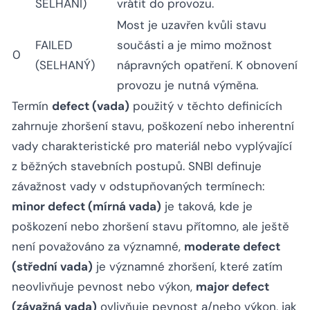
SELHÁNÍ)
vrátit do provozu.
Most je uzavřen kvůli stavu
FAILED
součásti a je mimo možnost
0
(SELHANÝ)
nápravných opatření. K obnovení
provozu je nutná výměna.
Termín
defect (vada)
použitý v těchto definicích
zahrnuje zhoršení stavu, poškození nebo inherentní
vady charakteristické pro materiál nebo vyplývající
z běžných stavebních postupů. SNBI definuje
závažnost vady v odstupňovaných termínech:
minor defect (mírná vada)
je taková, kde je
poškození nebo zhoršení stavu přítomno, ale ještě
není považováno za významné,
moderate defect
(střední vada)
je významné zhoršení, které zatím
neovlivňuje pevnost nebo výkon,
major defect
(závažná vada)
ovlivňuje pevnost a/nebo výkon, jak