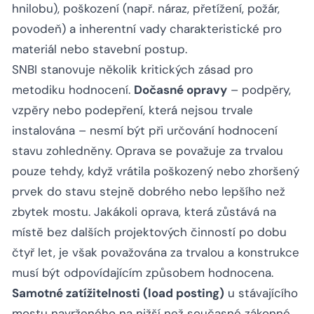
hnilobu), poškození (např. náraz, přetížení, požár,
povodeň) a inherentní vady charakteristické pro
materiál nebo stavební postup.
SNBI stanovuje několik kritických zásad pro
metodiku hodnocení.
Dočasné opravy
– podpěry,
vzpěry nebo podepření, která nejsou trvale
instalována – nesmí být při určování hodnocení
stavu zohledněny. Oprava se považuje za trvalou
pouze tehdy, když vrátila poškozený nebo zhoršený
prvek do stavu stejně dobrého nebo lepšího než
zbytek mostu. Jakákoli oprava, která zůstává na
místě bez dalších projektových činností po dobu
čtyř let, je však považována za trvalou a konstrukce
musí být odpovídajícím způsobem hodnocena.
Samotné zatížitelnosti (load posting)
u stávajícího
mostu navrženého na nižší než současné zákonné