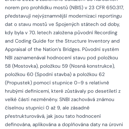
norem pro prohlídku mostů (NBIS) v 23 CFR 650.317,
představují nejvýznamnější modernizaci reportingu
dat o stavu mostů ve Spojených státech od doby,
kdy byla v 70. letech založena původní
Recording
and Coding Guide for the Structure Inventory and
Appraisal of the Nation’s Bridges
. Původní systém
NBI zaznamenával hodnocení stavu pod položkou
58 (Mostovka), položkou 59 (Nosná konstrukce),
položkou 60 (Spodní stavba) a položkou 62
(Propustek) pomocí stupnice 0–9 s relativně
hrubými definicemi, které zůstávaly po desetiletí z
velké části nezměněny. SNBI zachovává známou
číselnou stupnici 0 až 9, ale zásadně
přestrukturovává, jak jsou tato hodnocení
definována, aplikována a doplňována daty na úrovni