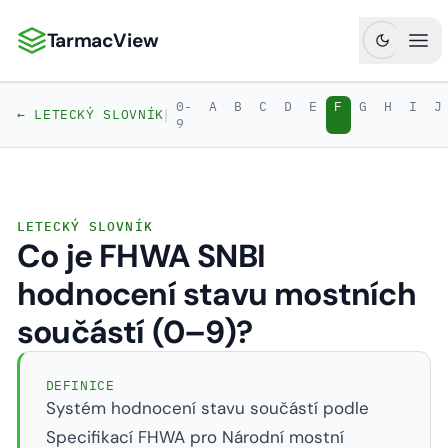
TarmacView
TarmacView: Precizní letecká analytika
Ote
0-
A
B
C
D
E
F
G
H
I
J
|
← LETECKÝ SLOVNÍK
9
LETECKÝ SLOVNÍK
Co je FHWA SNBI
hodnocení stavu mostních
součástí (0–9)?
DEFINICE
Systém hodnocení stavu součástí podle
Specifikací FHWA pro Národní mostní