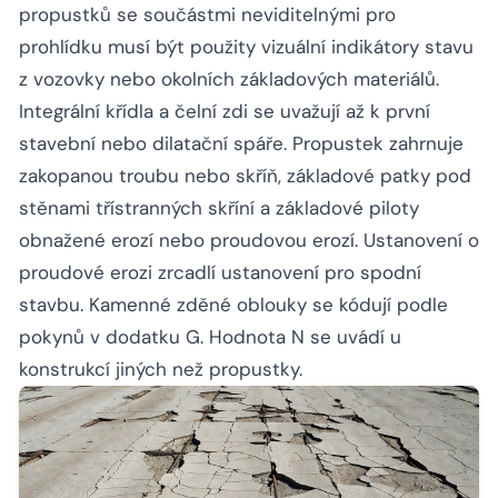
propustků se součástmi neviditelnými pro
prohlídku musí být použity vizuální indikátory stavu
z vozovky nebo okolních základových materiálů.
Integrální křídla a čelní zdi se uvažují až k první
stavební nebo dilatační spáře. Propustek zahrnuje
zakopanou troubu nebo skříň, základové patky pod
stěnami třístranných skříní a základové piloty
obnažené erozí nebo proudovou erozí. Ustanovení o
proudové erozi zrcadlí ustanovení pro spodní
stavbu. Kamenné zděné oblouky se kódují podle
pokynů v dodatku G. Hodnota N se uvádí u
konstrukcí jiných než propustky.