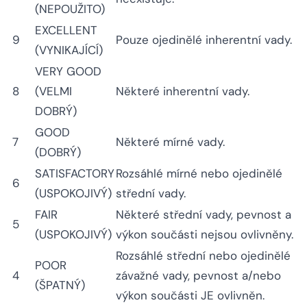
(NEPOUŽITO)
EXCELLENT
9
Pouze ojedinělé inherentní vady.
(VYNIKAJÍCÍ)
VERY GOOD
8
(VELMI
Některé inherentní vady.
DOBRÝ)
GOOD
7
Některé mírné vady.
(DOBRÝ)
SATISFACTORY
Rozsáhlé mírné nebo ojedinělé
6
(USPOKOJIVÝ)
střední vady.
FAIR
Některé střední vady, pevnost a
5
(USPOKOJIVÝ)
výkon součásti nejsou ovlivněny.
Rozsáhlé střední nebo ojedinělé
POOR
4
závažné vady, pevnost a/nebo
(ŠPATNÝ)
výkon součásti JE ovlivněn.