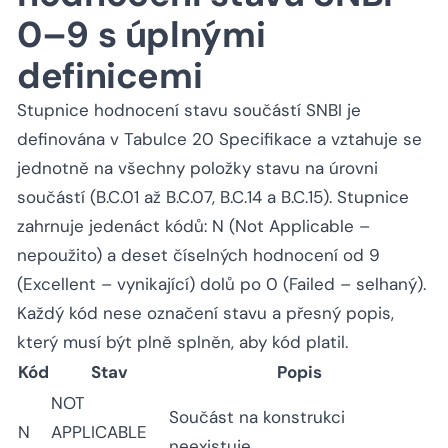
0–9 s úplnými
definicemi
Stupnice hodnocení stavu součástí SNBI je
definována v Tabulce 20 Specifikace a vztahuje se
jednotně na všechny položky stavu na úrovni
součástí (B.C.01 až B.C.07, B.C.14 a B.C.15). Stupnice
zahrnuje jedenáct kódů: N (Not Applicable –
nepoužito) a deset číselných hodnocení od 9
(Excellent – vynikající) dolů po 0 (Failed – selhaný).
Každý kód nese označení stavu a přesný popis,
který musí být plně splněn, aby kód platil.
Kód
Stav
Popis
NOT
Součást na konstrukci
N
APPLICABLE
neexistuje.