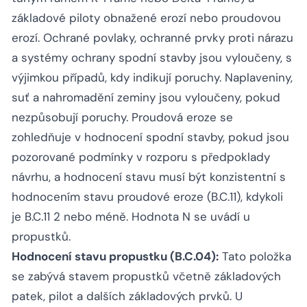
základové piloty obnažené erozí nebo proudovou
erozí. Ochrané povlaky, ochranné prvky proti nárazu
a systémy ochrany spodní stavby jsou vyloučeny, s
výjimkou případů, kdy indikují poruchy. Naplaveniny,
suť a nahromadění zeminy jsou vyloučeny, pokud
nezpůsobují poruchy. Proudová eroze se
zohledňuje v hodnocení spodní stavby, pokud jsou
pozorované podmínky v rozporu s předpoklady
návrhu, a hodnocení stavu musí být konzistentní s
hodnocením stavu proudové eroze (B.C.11), kdykoli
je B.C.11 2 nebo méně. Hodnota N se uvádí u
propustků.
Hodnocení stavu propustku (B.C.04):
Tato položka
se zabývá stavem propustků včetně základových
patek, pilot a dalších základových prvků. U