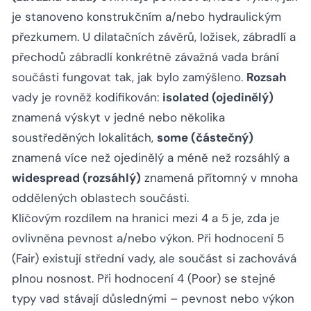
je stanoveno konstrukčním a/nebo hydraulickým
přezkumem. U dilatačních závěrů, ložisek, zábradlí a
přechodů zábradlí konkrétně závažná vada brání
součásti fungovat tak, jak bylo zamýšleno.
Rozsah
vady je rovněž kodifikován:
isolated (ojedinělý)
znamená výskyt v jedné nebo několika
soustředěných lokalitách,
some (částečný)
znamená více než ojedinělý a méně než rozsáhlý a
widespread (rozsáhlý)
znamená přítomný v mnoha
oddělených oblastech součásti.
Klíčovým rozdílem na hranici mezi 4 a 5 je, zda je
ovlivněna pevnost a/nebo výkon. Při hodnocení 5
(Fair) existují střední vady, ale součást si zachovává
plnou nosnost. Při hodnocení 4 (Poor) se stejné
typy vad stávají důslednými – pevnost nebo výkon