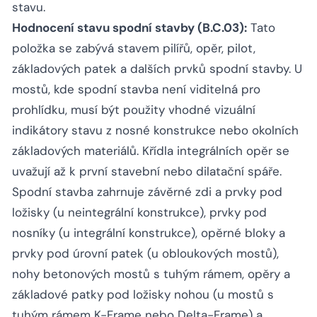
stavu.
Hodnocení stavu spodní stavby (B.C.03):
Tato
položka se zabývá stavem pilířů, opěr, pilot,
základových patek a dalších prvků spodní stavby. U
mostů, kde spodní stavba není viditelná pro
prohlídku, musí být použity vhodné vizuální
indikátory stavu z nosné konstrukce nebo okolních
základových materiálů. Křídla integrálních opěr se
uvažují až k první stavební nebo dilatační spáře.
Spodní stavba zahrnuje závěrné zdi a prvky pod
ložisky (u neintegrální konstrukce), prvky pod
nosníky (u integrální konstrukce), opěrné bloky a
prvky pod úrovní patek (u obloukových mostů),
nohy betonových mostů s tuhým rámem, opěry a
základové patky pod ložisky nohou (u mostů s
tuhým rámem K-Frame nebo Delta-Frame) a